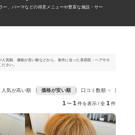
カラー、パーマなどの得意メニューや豊富な施設・サー
や人気順、価格が安い順などから、条件に合った美容院・ヘアサロ
ください。
人気が高い順
価格が安い順
口コミ数順
1
1
1
〜
件を表示 / 全
件