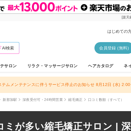
[楽天
はじめての
AI検索
会員登録 (無料)
テサロン
リラク・マッサージサロン
ヘアカタログ
ネ
ステムメンテナンスに伴うサービス停止のお知らせ 8月12日 (水) 2:00〜
新那加駅
深夜受付可・24時間営業
縮毛矯正
口コミ数順（すべて）
ミが多い縮毛矯正サロン | 