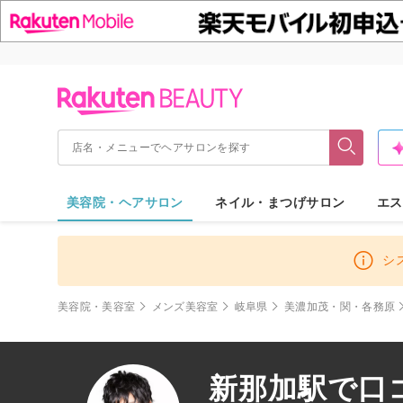
美容院・ヘアサロン
ネイル・まつげサロン
エス
シ
美容院・美容室
メンズ美容室
岐阜県
美濃加茂・関・各務原
新那加駅で口コ