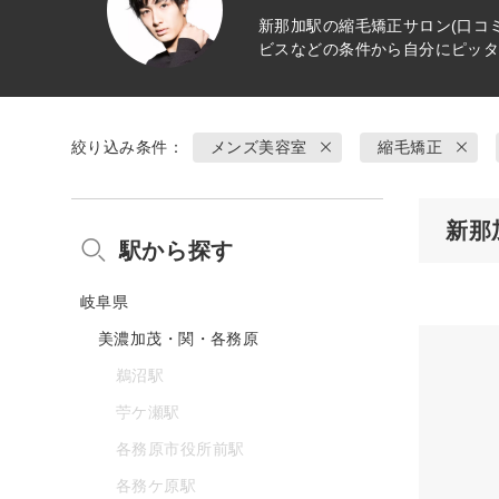
新那加駅の
縮毛矯正
サロン(口コ
ビスなどの条件から自分にピッ
絞り込み条件：
メンズ美容室
縮毛矯正
新那
駅から探す
岐阜県
美濃加茂・関・各務原
鵜沼駅
苧ケ瀬駅
各務原市役所前駅
各務ケ原駅