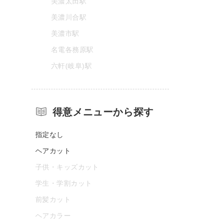
美濃太田駅
美濃川合駅
美濃市駅
名電各務原駅
六軒(岐阜)駅
得意メニューから探す
指定なし
ヘアカット
子供・キッズカット
学生・学割カット
前髪カット
ヘアカラー