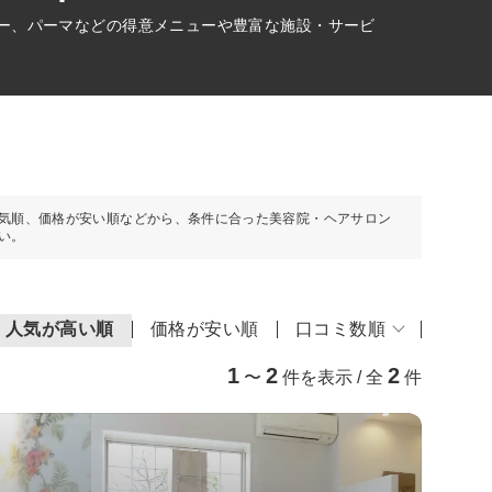
ラー、パーマなどの得意メニューや豊富な施設・サービ
気順、価格が安い順などから、条件に合った美容院・ヘアサロン
い。
人気が高い順
価格が安い順
口コミ数順
1
2
2
〜
件を表示 / 全
件