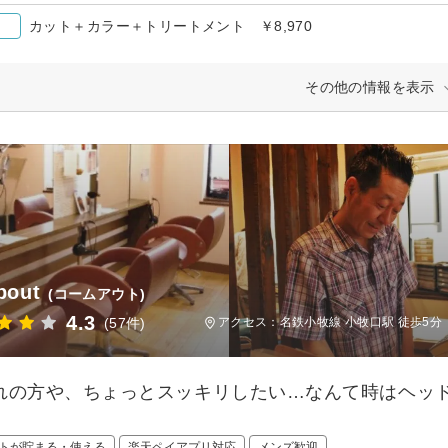
カット＋カラー＋トリートメント ￥8,970
その他の情報を表示
bout
(コームアウト)
4.3
(57件)
アクセス：名鉄小牧線 小牧口駅 徒歩5分
れの方や、ちょっとスッキリしたい…なんて時はヘッ
トが貯まる・使える
楽天ペイアプリ対応
メンズ歓迎