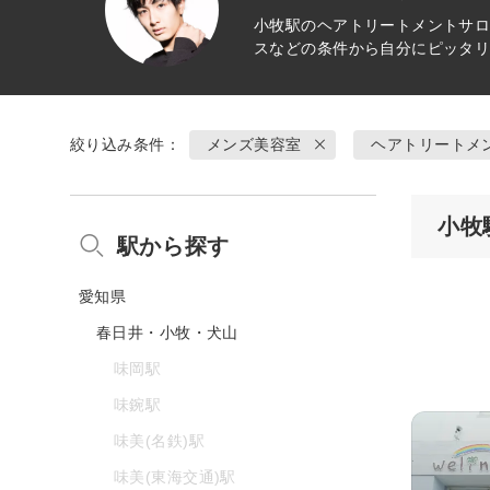
小牧駅の
ヘアトリートメント
サロ
スなどの条件から自分にピッタ
絞り込み条件：
メンズ美容室
ヘアトリートメ
小牧
駅から探す
愛知県
春日井・小牧・犬山
味岡駅
味鋺駅
味美(名鉄)駅
味美(東海交通)駅