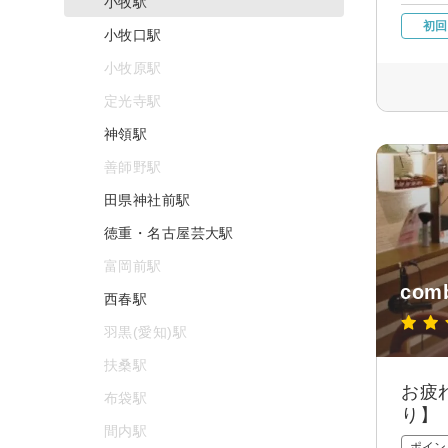
小牧駅
初回
小牧口駅
小牧原駅
定光寺駅
神領駅
善師野駅
田県神社前駅
徳重・名古屋芸大駅
富岡前駅
com
西春駅
羽黒(愛知)駅
扶桑駅
お疲
布袋駅
り】
間内駅
ポイン