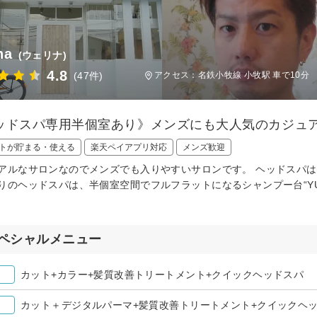
na
(ウェリナ)
4.8
(47件)
アクセス：名鉄小牧線 小牧駅 車で10分
ッドスパ専用半個室あり》メンズにも大人気のカジュ
トが貯まる・使える
楽天ペイアプリ対応
メンズ歓迎
アルなサロンなのでメンズでも入りやすいサロンです。 ヘッドスパ
りのヘッドスパは、半個室空間でフルフラットになるシャンプー台“Y
ペシャルメニュー
カット+カラー+髪質改善トリートメント+クイックヘッドスパ
カット＋デジタルパーマ+髪質改善トリートメント+クイックヘ