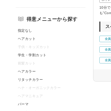
10分
も"C
得意メニューから探す
ス
指定なし
ヘアカット
全員
子供・キッズカット
全員
学生・学割カット
全員
前髪カット
ヘアカラー
リタッチカラー
ヘナ・オーガニックカラー
ヘアマニキュア
パーマ