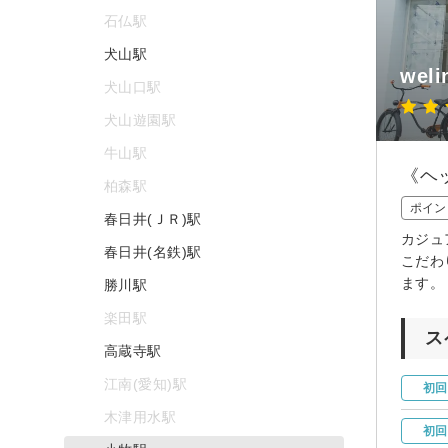
石仏駅
犬山駅
weli
犬山口駅
犬山遊園駅
牛山駅
《ヘ
柏森駅
ポイン
春日井(ＪＲ)駅
カジュ
春日井(名鉄)駅
こだわ
ます。
勝川駅
楽田駅
ス
高蔵寺駅
江南(愛知)駅
初回
木津用水駅
初回