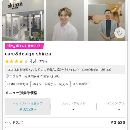
care&design shinza
4.4
(27件)
ココロある技術とおもてなしで傷んだ髪をキレイに☆【care&design shinza】
アクセス：近鉄大阪線 布施駅 徒歩8分
◎ 本日空席あり
ポイントが貯まる・使える
メンズ歓迎
メニュー別参考価格
ヘッドスパ・頭皮ケア
メンズヘアカット
メンズヘアカラ
￥3,520～
-
-
￥3,520
ヘッドスパ