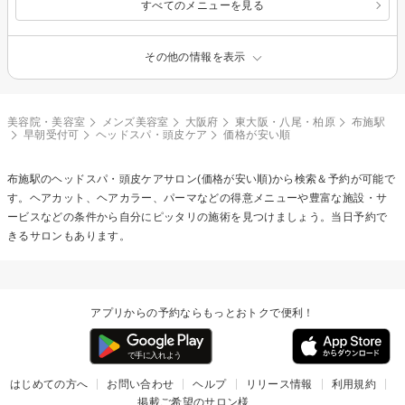
すべてのメニューを見る
その他の情報を表示
美容院・美容室
メンズ美容室
大阪府
東大阪・八尾・柏原
布施駅
早朝受付可
ヘッドスパ・頭皮ケア
価格が安い順
布施駅の
ヘッドスパ・頭皮ケア
サロン(価格が安い順)から検索＆予約が可能で
す。ヘアカット、ヘアカラー、パーマなどの得意メニューや豊富な施設・サ
ービスなどの条件から自分にピッタリの施術を見つけましょう。当日予約で
きるサロンもあります。
アプリからの予約ならもっとおトクで便利！
はじめての方へ
お問い合わせ
ヘルプ
リリース情報
利用規約
掲載ご希望のサロン様