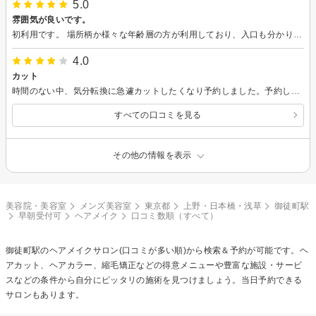
5.0
雰囲気が良いです。
初利用です。 場所柄か様々な年齢層の方が利用しており、入口も分かりやすかったので、入りやすかったです。 入店後すぐカットしていただき、スムーズな施術でした。 ありがとうございました。
4.0
カット
時間のない中、気分転換に急遽カットしたくなり予約しました。予約した時間ギリギリで到着し、お店の中は混雑していたので時間がかかることを懸念しましたが、待ち時間も無く、段取りよくカットして頂きました。 カット技術も申し分無く、お店の雰囲気も良かったのでまた、お願いしたいと思います。 ありがとうございました。
すべての口コミを見る
その他の情報を表示
美容院・美容室
メンズ美容室
東京都
上野・日本橋・浅草
御徒町駅
早朝受付可
ヘアメイク
口コミ数順（すべて）
御徒町駅の
ヘアメイク
サロン(口コミが多い順)から検索＆予約が可能です。ヘ
アカット、ヘアカラー、縮毛矯正などの得意メニューや豊富な施設・サービ
スなどの条件から自分にピッタリの施術を見つけましょう。当日予約できる
サロンもあります。