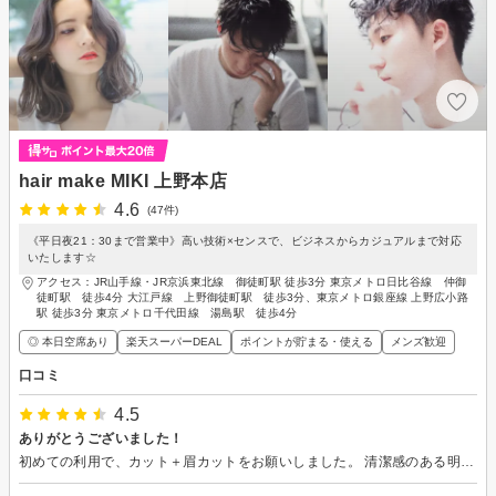
hair make MIKI 上野本店
4.6
(47件)
《平日夜21：30まで営業中》高い技術×センスで、ビジネスからカジュアルまで対応
いたします☆
アクセス：JR山手線・JR京浜東北線 御徒町駅 徒歩3分 東京メトロ日比谷線 仲御
徒町駅 徒歩4分 大江戸線 上野御徒町駅 徒歩3分、東京メトロ銀座線 上野広小路
駅 徒歩3分 東京メトロ千代田線 湯島駅 徒歩4分
◎ 本日空席あり
楽天スーパーDEAL
ポイントが貯まる・使える
メンズ歓迎
口コミ
4.5
ありがとうございました！
初めての利用で、カット＋眉カットをお願いしました。 清潔感のある明るい店内で、いい感じにしていただきました。 施術が始まって早々にお隣に来られた方が、担当してくださったスタイリストさんの常連さんだったようで、「こんな初来店のペーペーのせいでお待たせしてすみません〜💦」と思いました。