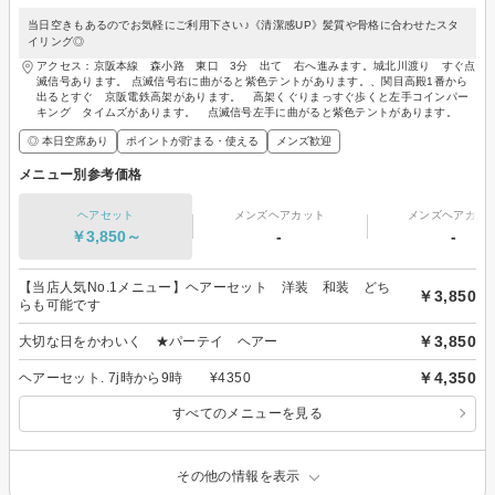
当日空きもあるのでお気軽にご利用下さい♪《清潔感UP》髪質や骨格に合わせたスタ
イリング◎
アクセス：京阪本線 森小路 東口 3分 出て 右へ進みます。城北川渡り すぐ点
滅信号あります。 点滅信号右に曲がると紫色テントがあります。、関目高殿1番から
出るとすぐ 京阪電鉄高架があります。 高架くぐりまっすぐ歩くと左手コインパー
キング タイムズがあります。 点滅信号左手に曲がると紫色テントがあります。
◎ 本日空席あり
ポイントが貯まる・使える
メンズ歓迎
メニュー別参考価格
ヘアセット
メンズヘアカット
メンズヘアカラ
￥3,850～
-
-
【当店人気No.1メニュー】ヘアーセット 洋装 和装 どち
￥3,850
らも可能です
￥3,850
大切な日をかわいく ★パーテイ ヘアー
￥4,350
ヘアーセット. 7j時から9時 ¥4350
すべてのメニューを見る
その他の情報を表示