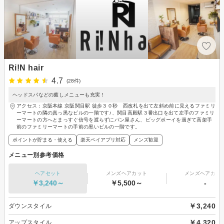
Ri!N hair
4.7
(28件)
ヘッドスパなどの癒しメニューも充実！
アクセス：京阪本線 京阪関目駅 徒歩３０秒 西改札を出て左斜め前に見えるファミリ
ーマートの隣の真っ黒なビルの一階です♪、関目高殿駅３番出口を出て左手のファミリ
ーマートの方へとまっすぐ信号を渡らずにパン屋さん、ビッグボーイを過ぎて高架手
前のファミリーマートの手前の黒いビルの一階です。
ポイントが貯まる・使える
楽天ペイアプリ対応
メンズ歓迎
メニュー別参考価格
ヘアセット
メンズヘアカット
メンズヘアカラ
￥3,240～
￥5,500～
-
￥3,240
ダウンスタイル
￥4,320
アップスタイル