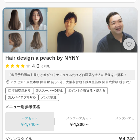
Hair design a peach by NYNY
4.0
(30件)
【当日予約可能】周りと差がつくナチュラルだけどお洒落な大人の男髪をご提案！
アクセス：京阪本線 関目駅 徒歩2分、大阪市営地下鉄今里筋線 関目成育駅 徒歩2分
◎ 本日空席あり
楽天スーパーDEAL
ポイントが貯まる・使える
楽天ペイアプリ対応
メンズ歓迎
メニュー別参考価格
ヘアセット
メンズヘアカット
メンズヘアカラ
￥4,740～
￥4,200～
-
￥4,740
ダウンスタイル