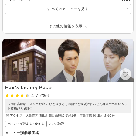
すべてのメニューを見る
その他の情報を表示
Hair's factory Paco
4.7
(75件)
＜関目高殿駅・メンズ歓迎＞ ひとりひとりの個性と髪質に合わせた再現性の高いカッ
ト技術が大好評◎
アクセス：大阪市営谷町線 関目高殿駅 徒歩1分、京阪本線 関目駅 徒歩5分
ポイントが貯まる・使える
メンズ歓迎
メニュー別参考価格