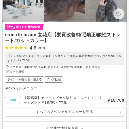
soin de brace 立花店【髪質改善/縮毛矯正/酸性ストレ
ート/カットカラー】
4.6
(99件)
【メンズ特化スタイリスト在籍】メンズから圧倒的人気の実力派サロン彡人気NO.1カ
ットスパ￥7150
アクセス：JR神戸線 立花駅 徒歩1分、JR神戸線尼崎駅 徒歩３０分
カット単価：
-
ポイントが貯まる・使える
メンズ歓迎
スペシャルメニュー
【最高級】カット＋ビカク酸性ストレート＋トリ
￥18,700
初回
ートメント￥18700～/立花
すべてのスペシャルメニューを見る
その他の情報を表示