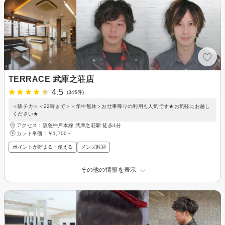
TERRACE 武庫之荘店
4.5
(345件)
＜駅チカ＞＜22時まで＞＜年中無休＞お仕事帰りの利用も人気です★お気軽にお越し
ください★
アクセス：阪急神戸本線 武庫之荘駅 徒歩1分
カット単価：
￥1,700～
ポイントが貯まる・使える
メンズ歓迎
その他の情報を表示