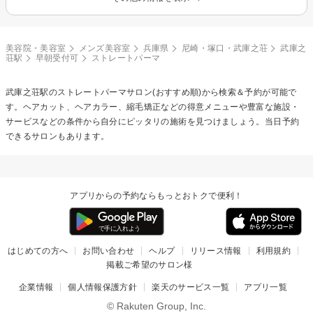
美容院・美容室
メンズ美容室
兵庫県
尼崎・塚口・武庫之荘
武庫之
荘駅
早朝受付可
ストレートパーマ
武庫之荘駅の
ストレートパーマ
サロン(おすすめ順)から検索＆予約が可能で
す。ヘアカット、ヘアカラー、縮毛矯正などの得意メニューや豊富な施設・
サービスなどの条件から自分にピッタリの施術を見つけましょう。当日予約
できるサロンもあります。
アプリからの予約ならもっとおトクで便利！
はじめての方へ
お問い合わせ
ヘルプ
リリース情報
利用規約
掲載ご希望のサロン様
企業情報
個人情報保護方針
楽天のサービス一覧
アプリ一覧
© Rakuten Group, Inc.