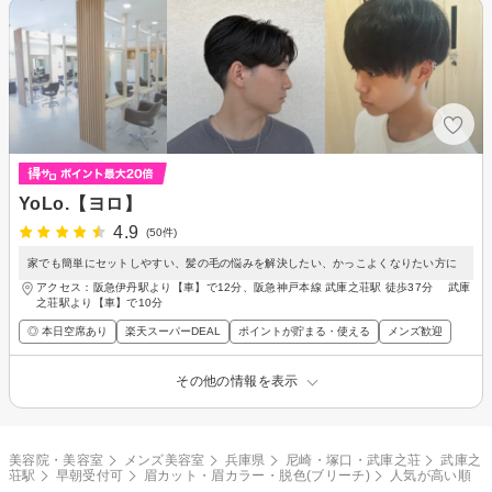
YoLo.【ヨロ】
4.9
(50件)
家でも簡単にセットしやすい、髪の毛の悩みを解決したい、かっこよくなりたい方に
アクセス：阪急伊丹駅より【車】で12分、阪急神戸本線 武庫之荘駅 徒歩37分 武庫
之荘駅より【車】で10分
◎ 本日空席あり
楽天スーパーDEAL
ポイントが貯まる・使える
メンズ歓迎
その他の情報を表示
美容院・美容室
メンズ美容室
兵庫県
尼崎・塚口・武庫之荘
武庫之
荘駅
早朝受付可
眉カット・眉カラー・脱色(ブリーチ)
人気が高い順