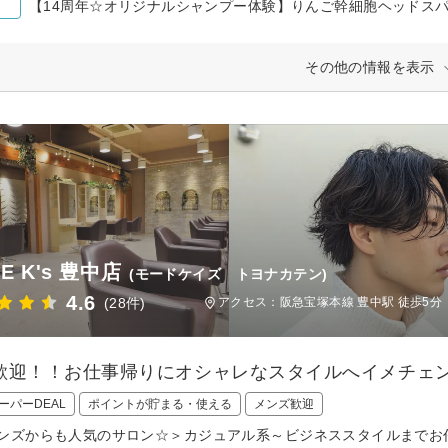
【14周年☆オリジナルシャンプー体験】りんご幹細胞ヘッドスパ￥
その他の情報を表示
E K's 豊中店
(モードケイズ トヨナカテン)
4.6
(28件)
アクセス：阪急宝塚本線 豊中駅 徒歩5分
歓迎！！お仕事帰りにオシャレなスタイルへイメチェン
ーパーDEAL
ポイントが貯まる・使える
メンズ歓迎
ンズからも人気のサロン☆＞カジュアル系～ビジネススタイルまでお