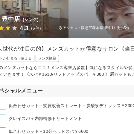
c 豊中店
(シンク)
4.3
(6件)
アクセス：阪急宝塚本線 豊中駅 徒歩5分
人世代が注目の的】メンズカットが得意なサロン《当日
トが貯まる・使える
メンズ歓迎
のメンズカットならココ！メンズ客来店多数】気になるスタイルや髪
ていきます！《スパ￥3630/リフトアップスパ ￥380 》眉カットも
ペシャルメニュー
似合わせカット＋髪質改善ストレート＋炭酸泉デトックス￥2300
クレイスパ＋内部補修トリートメント
似合わせカット＋10分ヘッドスパ￥6600