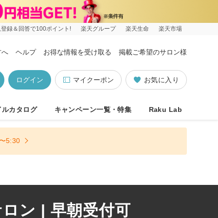
登録＆回答で100ポイント!
楽天グループ
楽天生命
楽天市場
方へ
ヘルプ
お得な情報を受け取る
掲載ご希望のサロン様
ログイン
マイクーポン
お気に入り
イルカタログ
キャンペーン一覧・特集
Raku Lab
5:30
ン | 早朝受付可