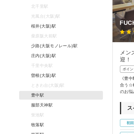
北千里駅
光風台(大阪)駅
FUC
桜井(大阪)駅
柴原阪大前駅
少路(大阪モノレール)駅
メン
庄内(大阪)駅
迎！
千里中央駅
ポイン
曽根(大阪)駅
《豊中
合う☆
ときわ台(大阪)駅
のお悩
豊中駅
服部天神駅
ス
蛍池駅
初回
牧落駅