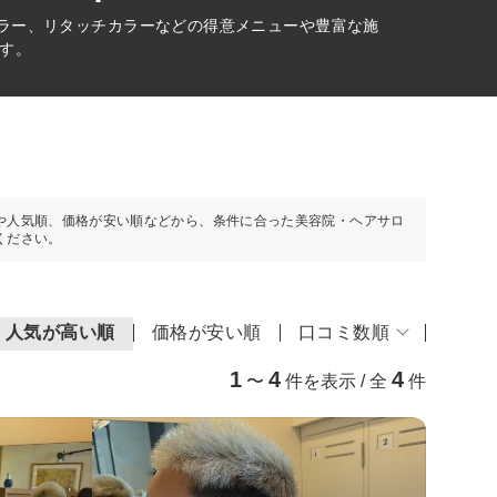
カラー、リタッチカラーなどの得意メニューや豊富な施
す。
や人気順、価格が安い順などから、条件に合った美容院・ヘアサロ
ください。
人気が高い順
価格が安い順
口コミ数順
1
4
4
〜
件を表示 / 全
件