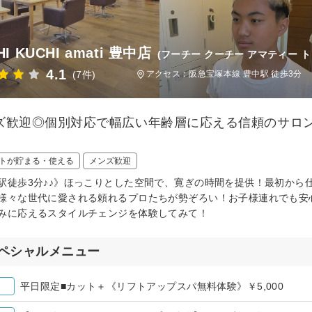
HI KUCHI amati 豊中店
(フーチー クーチー アマティー 
4.1
(7件)
アクセス：阪急宝塚本線 豊中駅 徒歩3分
ズ歓迎◎個別対応で幅広い年齢層に応える信頼のサロ
トが貯まる・使える
メンズ歓迎
駅徒歩3分♪♪》ほっこりとした空間で、寛ぎの時間を提供！最初から
様々な世代に愛される頼れるプロたちが勢ぞろい！お子様連れでも安
みに応えるスタイルチェンジを体験してみて！
ペシャルメニュー
平日限定■カット＋《リフトアップスパ無料体験》￥5,000