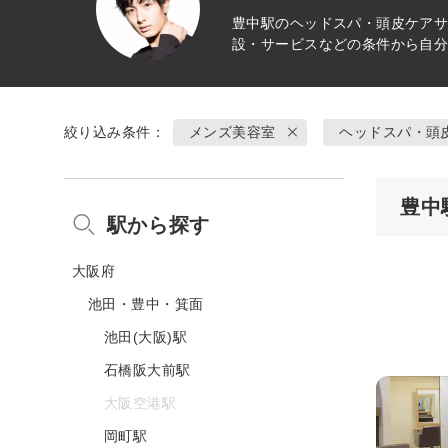
豊中駅の
ヘッドスパ・頭皮ケア
サ
設・サービスなどの条件から自
絞り込み条件：
メンズ美容室
ヘッドスパ・頭
豊中
駅から探す
大阪府
池田・豊中・箕面
池田(大阪)駅
石橋阪大前駅
大阪空港駅
岡町駅