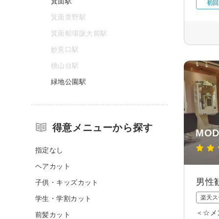
箕面駅
初回
箕面萱野駅
箕面船場阪大前駅
妙見口駅
桃山台駅
緑地公園駅
得意メニューから探す
MOD
指定なし
ヘアカット
男性
子供・キッズカット
楽天ス
学生・学割カット
＜☆メ
前髪カット