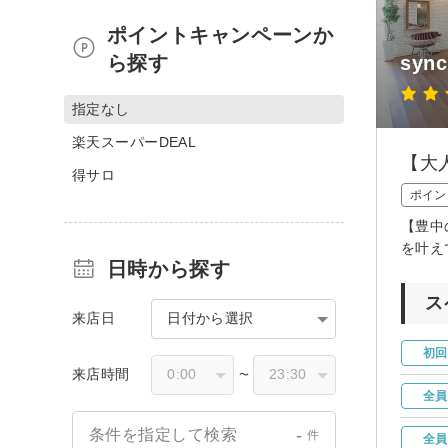
ポイントキャンペーンか
ら探す
syn
指定なし
楽天スーパーDEAL
【大
得サロ
ポイン
【豊中
を叶え
日時から探す
ス
来店日
日付から選択
初回
来店時間
〜
全員
-
条件を指定して検索
件
全員