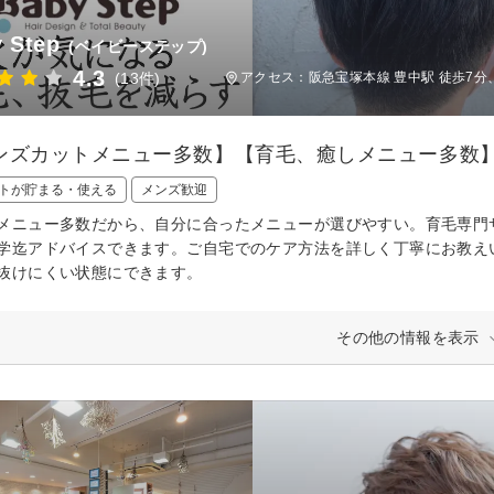
 Step
(ベイビーステップ)
4.3
(13件)
アクセス：阪急宝塚本線 豊中駅 徒歩7分
ンズカットメニュー多数】【育毛、癒しメニュー多数】
トが貯まる・使える
メンズ歓迎
メニュー多数だから、自分に合ったメニューが選びやすい。育毛専門
学迄アドバイスできます。ご自宅でのケア方法を詳しく丁寧にお教え
抜けにくい状態にできます。
その他の情報を表示