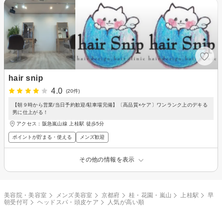
hair snip
4.0
(20件)
【朝９時から営業/当日予約歓迎/駐車場完備】〔高品質×ケア〕ワンランク上のデキる
男に仕上がる！
アクセス：阪急嵐山線 上桂駅 徒歩5分
ポイントが貯まる・使える
メンズ歓迎
その他の情報を表示
美容院・美容室
メンズ美容室
京都府
桂・花園・嵐山
上桂駅
早
朝受付可
ヘッドスパ・頭皮ケア
人気が高い順