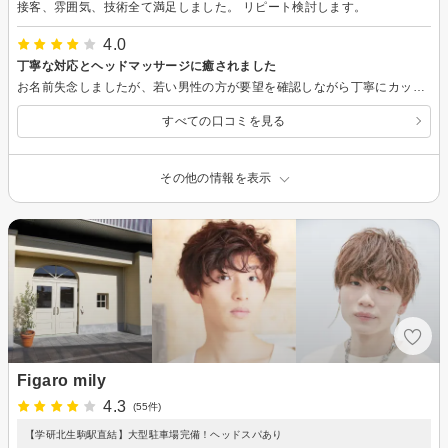
接客、雰囲気、技術全て満足しました。 リピート検討します。
4.0
丁寧な対応とヘッドマッサージに癒されました
お名前失念しましたが、若い男性の方が要望を確認しながら丁寧にカットして頂き、初めての冒険としては良い感じで満足しています。上野さんの洗髪時のヘッドマッサージは最高でした。普段東京の為、帰省時のみですが、またお願いしたいです。駐車場も広くて便利。ありがとうございました！
すべての口コミを見る
その他の情報を表示
Figaro mily
4.3
(55件)
【学研北生駒駅直結】大型駐車場完備！ヘッドスパあり