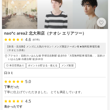
nao*c area2 北大和店（ナオシ エリアツー）
4.6
(67件)
【奈良・北生駒】メンズに人気のサロン！メンズ限定クーポン有★無料駐車場完備
（ヤオヒコ共有）
アクセス：近鉄けいはんな線 学研北生駒駅 徒歩5分「大型無料駐車場完備」、近鉄け
いはんな線 白庭台駅 徒歩18分
◎ 本日空席あり
ポイントが貯まる・使える
メンズ歓迎
口コミ
5.0
丁寧だった
丁寧に仕上げていただきました。 とても満足しています。
4.5
良かったです