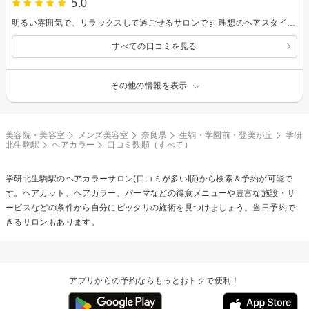
5.0
明るい雰囲気で、リラックスして過ごせるサロンです 理想のヘアスタイルに近づけるように丁寧なアドバイスも頂き大変満足できました
すべての口コミを見る
その他の情報を表示
美容院・美容室
メンズ美容室
奈良県
生駒・学園前・登美が丘
学研
北生駒駅
ヘアカラー
口コミ数順（すべて）
学研北生駒駅の
ヘアカラー
サロン(口コミが多い順)から検索＆予約が可能で
す。ヘアカット、ヘアカラー、パーマなどの得意メニューや豊富な施設・サ
ービスなどの条件から自分にピッタリの施術を見つけましょう。当日予約で
きるサロンもあります。
アプリからの予約ならもっとおトクで便利！