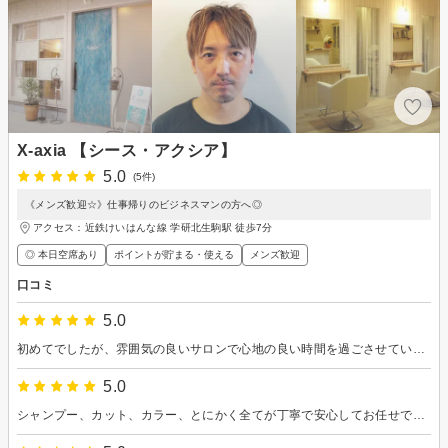
X-axia 【シース・アクシア】
5.0
(5件)
《メンズ歓迎☆》仕事帰りのビジネスマンの方へ◎
アクセス：近鉄けいはんな線 学研北生駒駅 徒歩7分
◎ 本日空席あり
ポイントが貯まる・使える
メンズ歓迎
口コミ
5.0
初めてでしたが、雰囲気の良いサロンで心地の良い時間を過ごさせていただきました。ヘッドスパもとても気持ちよく、カットは提案いただいて良い感じに仕上がりました。次は縮毛矯正でまたお伺いします！
5.0
シャンプー、カット、カラー、とにかく全てが丁寧で安心してお任せできました。 長年悩んでいた癖毛も上手くまとまって毎日がとても快適です。 ストレートスタイルがお好きならこのお店を全力でオススメします！