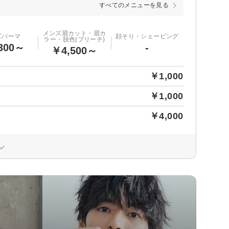
すべてのメニューを見る
メンズ眉カット・眉カ
ズパーマ
顔そり・シェービング
ラー・脱色(ブリーチ)
300～
-
￥4,500～
￥1,000
￥1,000
￥4,000