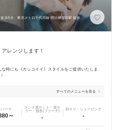
 徒歩6分、東京メトロ千代田線 明治神宮前駅 徒歩
くアレンジします！
どんな時にも《カッコイイ》スタイルをご提供いたしま
い！
すべてのメニューを見る
メンズ眉カット・眉カ
ズパーマ
顔そり・シェービング
ラー・脱色(ブリーチ)
380～
-
-