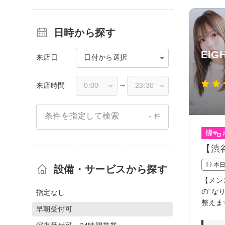
日時から探す
EIG
来店日
日付から選択
来店時間
〜
-
条件を指定して検索
件
【渋
◎ 本
設備・サービスから探す
【メン
の“な
指定なし
整えま
早朝受付可