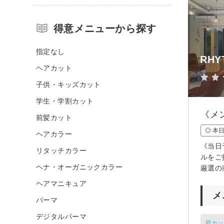
得意メニューから探す
指定なし
RHY
ヘアカット
子供・キッズカット
学生・学割カット
《メ
前髪カット
◎ 本
ヘアカラー
《当日
リタッチカラー
ルをご
ヘナ・オーガニックカラー
厳選の
ヘアマニキュア
メ
パーマ
デジタルパーマ
眉カッ