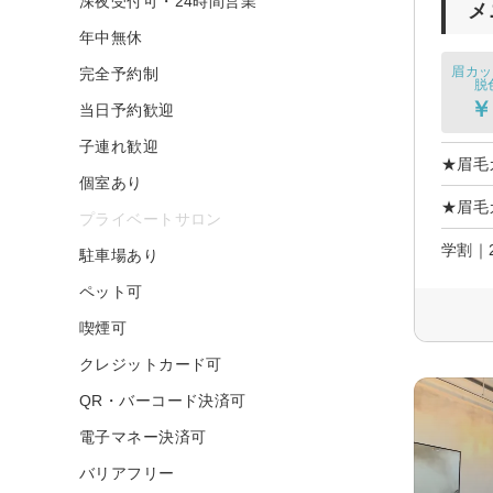
深夜受付可・24時間営業
メ
年中無休
眉カッ
完全予約制
脱
￥
当日予約歓迎
子連れ歓迎
★眉毛
個室あり
★眉毛
プライベートサロン
学割｜
駐車場あり
ペット可
喫煙可
クレジットカード可
QR・バーコード決済可
電子マネー決済可
バリアフリー