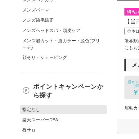
メンズパーマ
メンズ縮毛矯正
【当
メンズヘッドスパ・頭皮ケア
◎ 本
メンズ眉カット・眉カラー・脱色(ブリ
渋谷駅
ーチ)
にもお
顔そり・シェービング
メ
眉カッ
ポイントキャンペーンか
脱
￥
ら探す
眉毛カッ
指定なし
楽天スーパーDEAL
得サロ