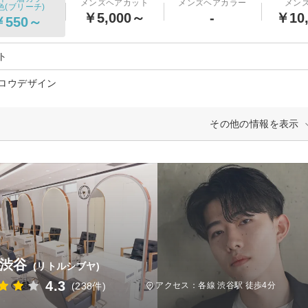
メンズヘアカット
メンズヘアカラー
メン
色(ブリーチ)
￥5,000～
-
￥10
￥550～
ト
ロウデザイン
その他の情報を表示
le渋谷
(リトルシブヤ)
4.3
(238件)
アクセス：各線 渋谷駅 徒歩4分