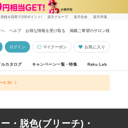
登録＆回答で100ポイント!
楽天グループ
楽天生命
楽天市場
方へ
ヘルプ
お得な情報を受け取る
掲載ご希望のサロン様
ログイン
マイクーポン
お気に入り
イルカタログ
キャンペーン一覧・特集
Raku Lab
5:30
ー・脱色(ブリーチ)・