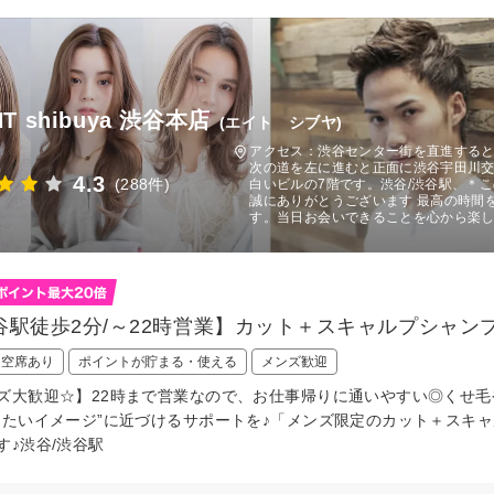
HT shibuya 渋谷本店
(エイト シブヤ)
アクセス：渋谷センター街を直進する
次の道を左に進むと正面に渋谷宇田川
4.3
(288件)
白いビルの7階です。渋谷/渋谷駅、＊こ
誠にありがとうございます 最高の時間
す。当日お会いできることを心から楽し
谷駅徒歩2分/～22時営業】カット＋スキャルプシャンプ
日空席あり
ポイントが貯まる・使える
メンズ歓迎
ズ大歓迎☆】22時まで営業なので、お仕事帰りに通いやすい◎くせ
りたいイメージ”に近づけるサポートを♪「メンズ限定のカット＋スキ
す♪渋谷/渋谷駅