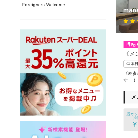
Foreigners Welcome
mana
《メ
◎ 本
《表参
す！！
メ
眉カッ
脱
￥