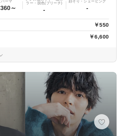
ズパーマ
顔そり・シェービング
ラー・脱色(ブリーチ)
,360～
-
-
￥550
￥6,600