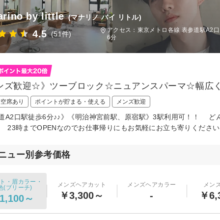
rino by little
(マナリノ バイ リトル)
アクセス：東京メトロ各線 表参道駅A2口
4.5
(51件)
6分
ンズ歓迎☆》ツーブロック☆ニュアンスパーマ☆幅広
日空席あり
ポイントが貯まる・使える
メンズ歓迎
道A2口駅徒歩6分♪♪》《明治神宮前駅、原宿駅》3駅利用可！！ 
 23時までOPENなのでお仕事帰りにもお気軽にお立ち寄りくださ
ニュー別参考価格
ト・眉カラー・
メンズヘアカット
メンズヘアカラー
メン
色(ブリーチ)
￥3,300～
-
￥6,
1,100～