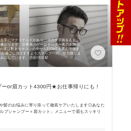
と左手にマクドナルドがあり、その十字路を右折、
交番がります。交番横のゲームセンター奥の左隣の
の度は数あるサロンの中からEIGHTを選んで頂き
をお過ごし頂けますようスタッフ一同、尽力致しま
みにしています。渋谷/渋谷駅
ーor眉カット4300円★お仕事帰りにも！
毛や髪のお悩みに寄り添って徹底ケアいたします◎あなた
ャルプシャンプー＋眉カット」メニューで眉もスッキリ