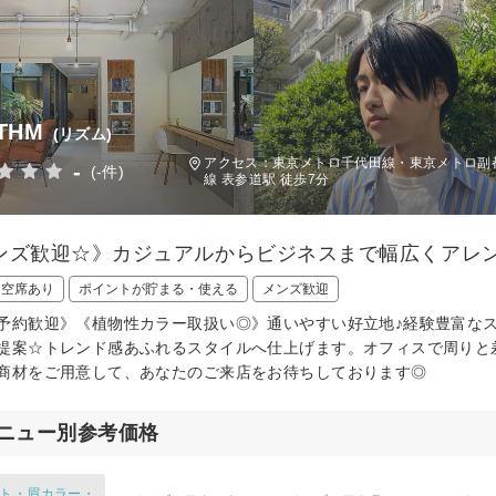
THM
(リズム)
アクセス：東京メトロ千代田線・東京メトロ副都
-
(-件)
線 表参道駅 徒歩7分
ンズ歓迎☆》カジュアルからビジネスまで幅広くアレ
日空席あり
ポイントが貯まる・使える
メンズ歓迎
予約歓迎》《植物性カラー取扱い◎》通いやすい好立地♪経験豊富な
提案☆トレンド感あふれるスタイルへ仕上げます。オフィスで周りと
商材をご用意して、あなたのご来店をお待ちしております◎
ニュー別参考価格
ト・眉カラー・