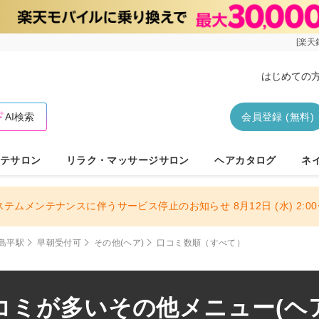
[楽天
はじめての
AI検索
会員登録 (無料)
テサロン
リラク・マッサージサロン
ヘアカタログ
ネ
ステムメンテナンスに伴うサービス停止のお知らせ 8月12日 (水) 2:00〜
島平駅
早朝受付可
その他(ヘア)
口コミ数順（すべて）
ミが多いその他メニュー(ヘア)