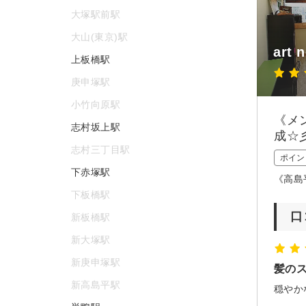
大塚駅前駅
大山(東京)駅
art 
上板橋駅
庚申塚駅
小竹向原駅
《メ
志村坂上駅
成☆
志村三丁目駅
ポイン
下赤塚駅
《高島
下板橋駅
口
新板橋駅
新大塚駅
新庚申塚駅
髪の
新高島平駅