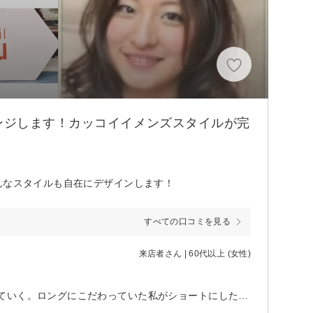
ンジします！カッコイイメンズスタイルが完
んなスタイルも自在にデザインします！
すべての口コミを見る
来店者さん | 60代以上 (女性)
穏やかな時間が流れるなか、魔法のカッティングで鏡のなかの自分が変わっていく。ロングにこだわっていた私がショートにしたのもヘナカラーと美容室ジプシーを止めたのもart nouveauに出逢えたから！ 悩みを美方にできるって最高～♪