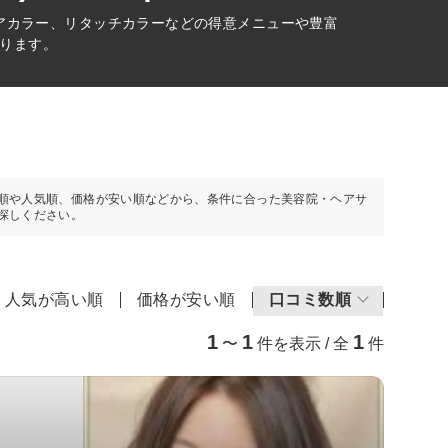
アカラー、リタッチカラーなどの得意メニューや豊富
ります。
順や人気順、価格が安い順などから、条件に合った美容院・ヘアサ
探しください。
人気が高い順
価格が安い順
口コミ数順
1
1
1
〜
件を表示 / 全
件