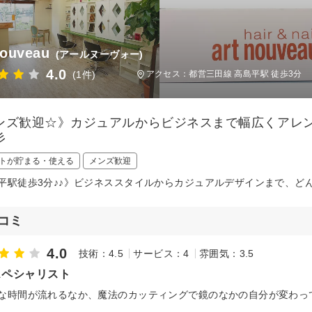
nouveau
(アールヌーヴォー)
4.0
(1件)
アクセス：都営三田線 高島平駅 徒歩3分
ンズ歓迎☆》カジュアルからビジネスまで幅広くアレ
彡
トが貯まる・使える
メンズ歓迎
平駅徒歩3分♪♪》ビジネススタイルからカジュアルデザインまで、ど
コミ
4.0
技術：4.5
サービス：4
雰囲気：3.5
スペシャリスト