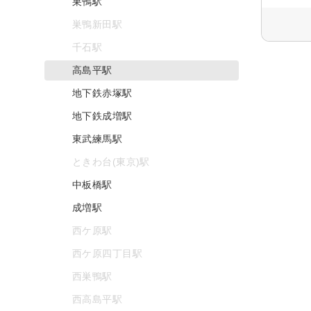
巣鴨駅
巣鴨新田駅
千石駅
高島平駅
地下鉄赤塚駅
地下鉄成増駅
東武練馬駅
ときわ台(東京)駅
中板橋駅
成増駅
西ケ原駅
西ケ原四丁目駅
西巣鴨駅
西高島平駅