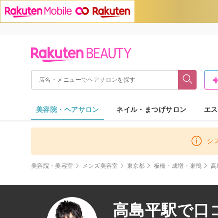
美容院・ヘアサロン
ネイル・まつげサロン
エス
シ
美容院・美容室
メンズ美容室
東京都
板橋・成増・巣鴨
高
高島平駅で口コ