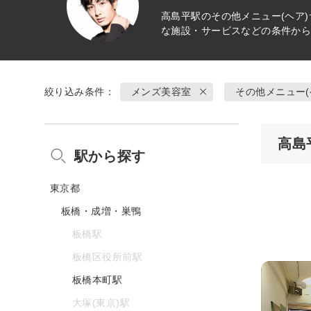
高島平駅の
その他メニュー(ヘア)
な施設・サービスなどの条件か
絞り込み条件：
メンズ美容室
その他メニュー(
高島
駅から探す
東京都
板橋・成増・巣鴨
板橋駅
板橋区役所前駅
板橋本町駅
大塚(東京)駅