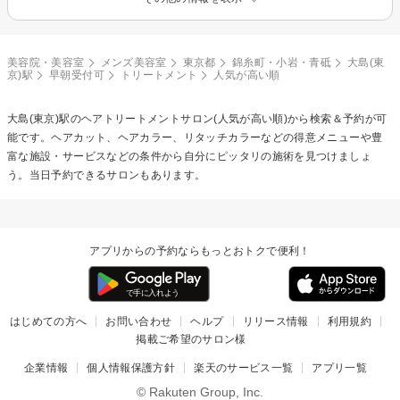
美容院・美容室
メンズ美容室
東京都
錦糸町・小岩・青砥
大島(東
京)駅
早朝受付可
トリートメント
人気が高い順
大島(東京)駅の
ヘアトリートメント
サロン(人気が高い順)から検索＆予約が可
能です。ヘアカット、ヘアカラー、リタッチカラーなどの得意メニューや豊
富な施設・サービスなどの条件から自分にピッタリの施術を見つけましょ
う。当日予約できるサロンもあります。
アプリからの予約ならもっとおトクで便利！
はじめての方へ
お問い合わせ
ヘルプ
リリース情報
利用規約
掲載ご希望のサロン様
企業情報
個人情報保護方針
楽天のサービス一覧
アプリ一覧
© Rakuten Group, Inc.