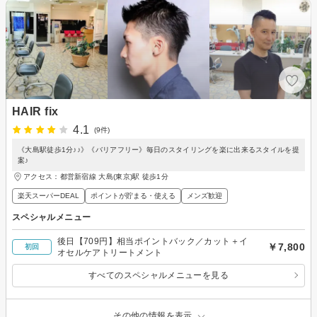
HAIR fix
4.1
(9件)
《大島駅徒歩1分♪♪》《バリアフリー》毎日のスタイリングを楽に出来るスタイルを提
案♪
アクセス：都営新宿線 大島(東京)駅 徒歩1分
楽天スーパーDEAL
ポイントが貯まる・使える
メンズ歓迎
スペシャルメニュー
後日【709円】相当ポイントバック／カット＋イ
￥7,800
初回
オセルケアトリートメント
すべてのスペシャルメニューを見る
その他の情報を表示