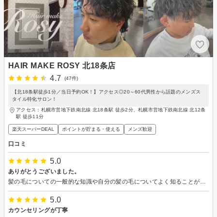
HAIR MAKE ROSY 北18条店
4.7
(47件)
【北18条駅徒歩1分／当日予約OK！】アクセス◎20～60代男性から話題のメンズス
タイル特化サロン！
アクセス：札幌市営地下鉄南北線 北18条駅 徒歩2分、札幌市営地下鉄南北線 北12条
駅 徒歩11分
楽天スーパーDEAL
ポイントが貯まる・使える
メンズ歓迎
口コミ
5.0
ありがとうございました。
髪の毛についての一般的な知識や自分の髪の毛についてよく知ることができました。 ありがとうございました。 また、行こうと思います。
5.0
カウンセリングが丁寧