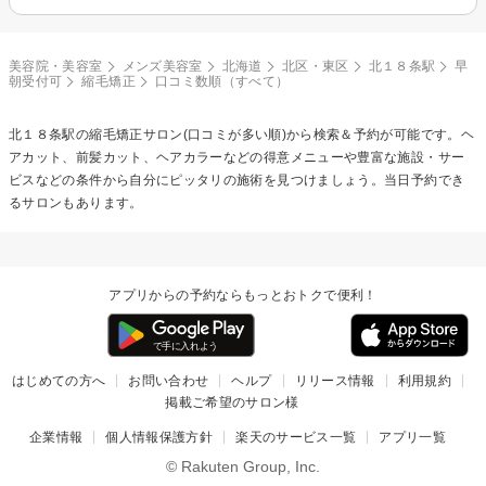
美容院・美容室
メンズ美容室
北海道
北区・東区
北１８条駅
早
朝受付可
縮毛矯正
口コミ数順（すべて）
北１８条駅の
縮毛矯正
サロン(口コミが多い順)から検索＆予約が可能です。ヘ
アカット、前髪カット、ヘアカラーなどの得意メニューや豊富な施設・サー
ビスなどの条件から自分にピッタリの施術を見つけましょう。当日予約でき
るサロンもあります。
アプリからの予約ならもっとおトクで便利！
はじめての方へ
お問い合わせ
ヘルプ
リリース情報
利用規約
掲載ご希望のサロン様
企業情報
個人情報保護方針
楽天のサービス一覧
アプリ一覧
© Rakuten Group, Inc.