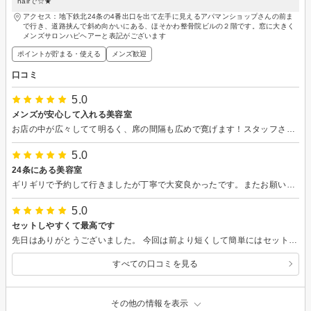
hairで☆★
アクセス：地下鉄北24条の4番出口を出て左手に見えるアパマンショップさんの前ま
で行き、道路挟んで斜め向かいにある、ほそかわ整骨院ビルの２階です。窓に大きく
メンズサロンハピヘアーと表記がございます
ポイントが貯まる・使える
メンズ歓迎
口コミ
5.0
メンズが安心して入れる美容室
お店の中が広々してて明るく、席の間隔も広めで寛げます！スタッフさんも皆んなとても感じが良く気持ちいい接客してくれます！ 4mmとせめたフェードスタイルにしてもらいましたが、めっちゃ気にいりました！またよろしくお願いします！
5.0
24条にある美容室
ギリギリで予約して行きましたが丁寧で大変良かったです。またお願いします。
5.0
セットしやすくて最高です
先日はありがとうございました。 今回は前より短くして簡単にはセットできる髪型にしてもらいました。 自分でも簡単にセット出来たので最高です。 また宜しくお願いします。
すべての口コミを見る
その他の情報を表示