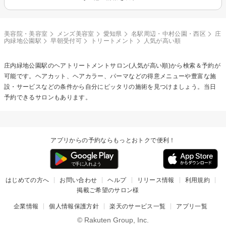
美容院・美容室
メンズ美容室
愛知県
名駅周辺・中村公園・西区
庄
内緑地公園駅
早朝受付可
トリートメント
人気が高い順
庄内緑地公園駅の
ヘアトリートメント
サロン(人気が高い順)から検索＆予約が
可能です。ヘアカット、ヘアカラー、パーマなどの得意メニューや豊富な施
設・サービスなどの条件から自分にピッタリの施術を見つけましょう。当日
予約できるサロンもあります。
アプリからの予約ならもっとおトクで便利！
はじめての方へ
お問い合わせ
ヘルプ
リリース情報
利用規約
掲載ご希望のサロン様
企業情報
個人情報保護方針
楽天のサービス一覧
アプリ一覧
© Rakuten Group, Inc.