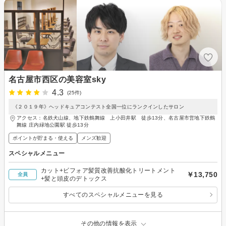
名古屋市西区の美容室sky
4.3
(25件)
《２０１９年》ヘッドキュアコンテスト全国一位にランクインしたサロン
アクセス：名鉄犬山線、地下鉄鶴舞線 上小田井駅 徒歩13分、名古屋市営地下鉄鶴
舞線 庄内緑地公園駅 徒歩13分
ポイントが貯まる・使える
メンズ歓迎
スペシャルメニュー
カット+ビフォア髪質改善抗酸化トリートメント
￥13,750
全員
+髪と頭皮のデトックス
すべてのスペシャルメニューを見る
その他の情報を表示