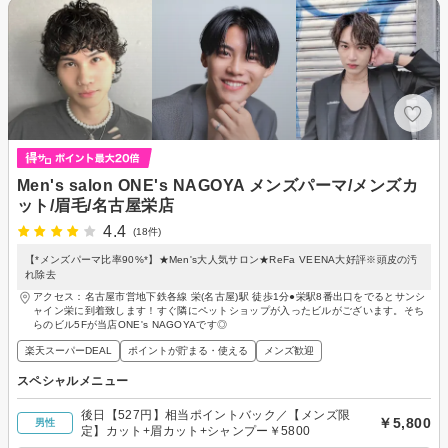
Men's salon ONE's NAGOYA メンズパーマ/メンズカ
ット/眉毛/名古屋栄店
4.4
(18件)
【*メンズパーマ比率90%*】★Men's大人気サロン★ReFa VEENA大好評※頭皮の汚
れ除去
アクセス：名古屋市営地下鉄各線 栄(名古屋)駅 徒歩1分●栄駅8番出口をでるとサンシ
ャイン栄に到着致します！すぐ隣にペットショップが入ったビルがございます。そち
らのビル5Fが当店ONE's NAGOYAです◎
楽天スーパーDEAL
ポイントが貯まる・使える
メンズ歓迎
スペシャルメニュー
後日【527円】相当ポイントバック／【メンズ限
￥5,800
男性
定】カット+眉カット+シャンプー￥5800