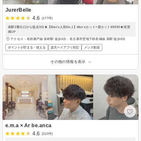
JurerBelle
4.6
(177件)
栄駅2番出口から徒歩3分★【Men's人気No.1】Men'sカット+眉カット¥6980★清潔
感UP
アクセス：名鉄瀬戸線 栄町駅 徒歩3分、名古屋市営地下鉄名城線 栄駅 徒歩3分
ポイントが貯まる・使える
楽天ペイアプリ対応
メンズ歓迎
その他の情報を表示
e.m.a × Ar be.anca
4.6
(210件)