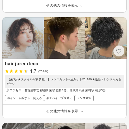
その他の情報を表示
hair jurer deux
4.7
(257件)
【栄3分★スタイル写真多数！】メンズカット+眉カット¥6,980★最新トレンドならお
任せ♪
アクセス：名古屋市営名城線 栄駅 徒歩3分、名鉄瀬戸線 栄町駅 徒歩3分
ポイントが貯まる・使える
楽天ペイアプリ対応
メンズ歓迎
その他の情報を表示