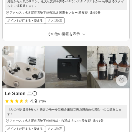
男性から人気のサロン。絶大な支持を誇るベテランスタイリストがsetが決まるスタイ
ルをご提案致します。
アクセス：名古屋市営地下鉄桜通線 国際センター(愛知)駅 徒歩5分
ポイントが貯まる・使える
メンズ歓迎
その他の情報を表示
Le Salon 二〇
4.9
(7件)
《丸の内駅徒歩3分♪♪》美容のモール型複合施設◎美意識高めの男性へのご提案しま
す！！
アクセス：名古屋市営地下鉄鶴舞線・桜通線 丸の内(愛知)駅 徒歩3分
ポイントが貯まる・使える
メンズ歓迎