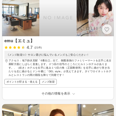
emu【エミュ】
4.7
(21件)
《メンズ歓迎☆》サロン選びに悩んでいるメンズもご安心ください！
アクセス：地下鉄伏見駅「6番出口」出て、御園座側のファミリーマートを左手に名古
屋駅方面にしばらく直進します。２つ目の信号のところにヒルトンホテルがありま
す。、（続き）ホテルを右手に進み１つ目の角（正面郵便局）を右手に曲がり突き当
たりを左に曲がるとドンキ横に「DEL style」が見えてきます。ダイワロイネットホテ
ルとレストランの間の階段を降りて到着です！
ポイントが貯まる・使える
メンズ歓迎
その他の情報を表示