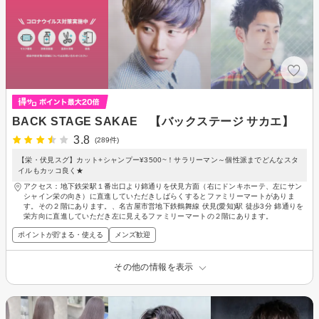
BACK STAGE SAKAE 【バックステージ サカエ】
3.8
(289件)
【栄・伏見スグ】カット+シャンプー¥3500~！サラリーマン～個性派までどんなスタ
イルもカッコ良く★
アクセス：地下鉄栄駅１番出口より錦通りを伏見方面（右にドンキホーテ、左にサン
シャイン栄の向き）に直進していただきしばらくするとファミリーマートがありま
す。その２階にあります。、名古屋市営地下鉄鶴舞線 伏見(愛知)駅 徒歩3分 錦通りを
栄方向に直進していただき左に見えるファミリーマートの２階にあります。
ポイントが貯まる・使える
メンズ歓迎
その他の情報を表示