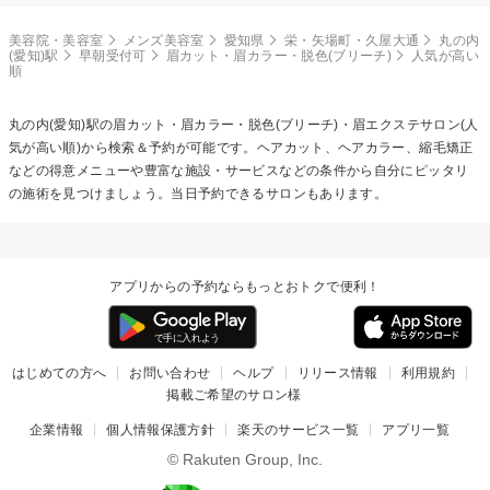
美容院・美容室
メンズ美容室
愛知県
栄・矢場町・久屋大通
丸の内
(愛知)駅
早朝受付可
眉カット・眉カラー・脱色(ブリーチ)
人気が高い
順
丸の内(愛知)駅の
眉カット・眉カラー・脱色(ブリーチ)・眉エクステ
サロン(人
気が高い順)から検索＆予約が可能です。ヘアカット、ヘアカラー、縮毛矯正
などの得意メニューや豊富な施設・サービスなどの条件から自分にピッタリ
の施術を見つけましょう。当日予約できるサロンもあります。
アプリからの予約ならもっとおトクで便利！
はじめての方へ
お問い合わせ
ヘルプ
リリース情報
利用規約
掲載ご希望のサロン様
企業情報
個人情報保護方針
楽天のサービス一覧
アプリ一覧
© Rakuten Group, Inc.