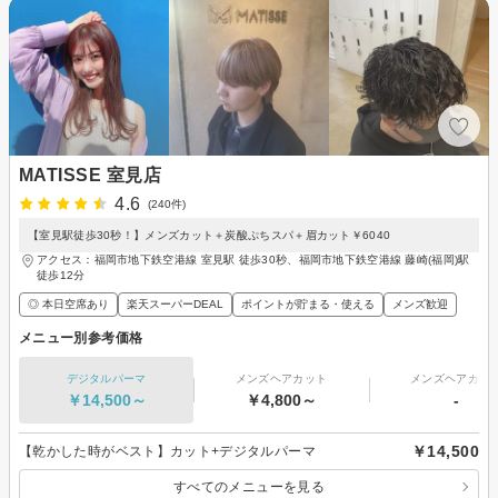
MATISSE 室見店
4.6
(240件)
【室見駅徒歩30秒！】メンズカット＋炭酸ぷちスパ＋眉カット￥6040
アクセス：福岡市地下鉄空港線 室見駅 徒歩30秒、福岡市地下鉄空港線 藤崎(福岡)駅
徒歩12分
◎ 本日空席あり
楽天スーパーDEAL
ポイントが貯まる・使える
メンズ歓迎
メニュー別参考価格
デジタルパーマ
メンズヘアカット
メンズヘアカラ
￥14,500～
￥4,800～
-
￥14,500
【乾かした時がベスト】カット+デジタルパーマ
すべてのメニューを見る