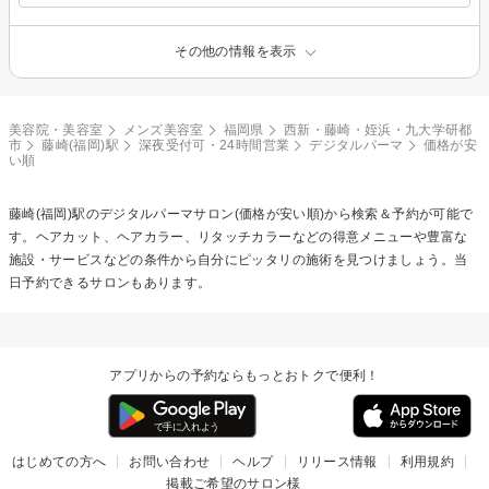
その他の情報を表示
美容院・美容室
メンズ美容室
福岡県
西新・藤崎・姪浜・九大学研都
市
藤崎(福岡)駅
深夜受付可・24時間営業
デジタルパーマ
価格が安
い順
藤崎(福岡)駅の
デジタルパーマ
サロン(価格が安い順)から検索＆予約が可能で
す。ヘアカット、ヘアカラー、リタッチカラーなどの得意メニューや豊富な
施設・サービスなどの条件から自分にピッタリの施術を見つけましょう。当
日予約できるサロンもあります。
アプリからの予約ならもっとおトクで便利！
はじめての方へ
お問い合わせ
ヘルプ
リリース情報
利用規約
掲載ご希望のサロン様