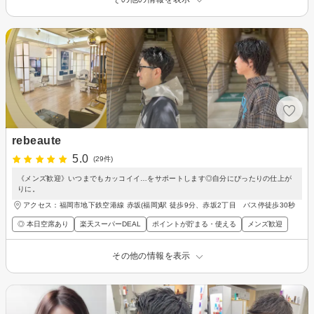
rebeaute
5.0
(29件)
《メンズ歓迎》いつまでもカッコイイ…をサポートします◎自分にぴったりの仕上が
りに。
アクセス：福岡市地下鉄空港線 赤坂(福岡)駅 徒歩9分、赤坂2丁目 バス停徒歩30秒
◎ 本日空席あり
楽天スーパーDEAL
ポイントが貯まる・使える
メンズ歓迎
その他の情報を表示