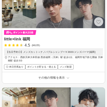
little×link 福岡
4.5
(962件)
【当日予約◎】メンズカット＋ナノバブルシャンプー￥3600/メンズパーマ[福岡]
アクセス：西鉄天神大牟田線 西鉄福岡（天神）駅 徒歩1分、福岡市地下鉄七隈線 天神
南駅 徒歩3分
◎ 本日空席あり
ポイントが貯まる・使える
メンズ歓迎
その他の情報を表示