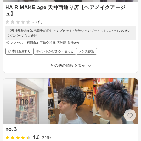
HAIR MAKE age 天神西通り店【ヘアメイクアージ
ュ】
-
(-件)
《天神駅徒歩5分/当日予約◎》メンズカット+炭酸シャンプーヘッドスパ￥4980★メ
ンズパーマも大好評
アクセス：福岡市地下鉄空港線 天神駅 徒歩5分
◎ 本日空席あり
ポイントが貯まる・使える
メンズ歓迎
その他の情報を表示
no.B
4.6
(39件)