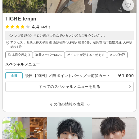
TIGRE tenjin
4.4
(32件)
《メンズ歓迎☆》サロン選びに悩んでいるメンズもご安心ください。
アクセス：西鉄天神大牟田線 西鉄福岡(天神)駅 徒歩5分、福岡市地下鉄空港線 天神駅
徒歩5分
◎ 本日空席あり
楽天スーパーDEAL
ポイントが貯まる・使える
メンズ歓迎
スペシャルメニュー
￥1,000
後日【90円】相当ポイントバック／☆前髪カット
全員
すべてのスペシャルメニューを見る
その他の情報を表示