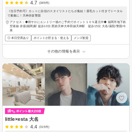
4.7
(365件)
《当日予約可》カットに自信のスタイリストたちが集結！眉毛カット付きでトータル
で素敵に！天神赤坂警固
アクセス：◆得サロにエントリー後のご予約でポイント１０％還元中◆ 福岡市地下鉄
空港線 赤坂(福岡)駅 徒歩10分 西鉄天神大牟田線天神駅 徒歩15分 大名/薬院/警固/今
泉
◎ 本日空席あり
ポイントが貯まる・使える
メンズ歓迎
その他の情報を表示
little×esta 大名
4.4
(315件)