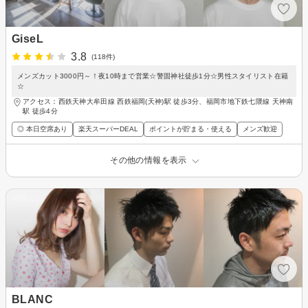
GiseL
3.8
(118件)
メンズカット3000円～！夜10時まで営業☆警固神社徒歩1分☆男性スタイリスト在籍
☆
アクセス：西鉄天神大牟田線 西鉄福岡(天神)駅 徒歩3分、福岡市地下鉄七隈線 天神南
駅 徒歩4分
◎ 本日空席あり
楽天スーパーDEAL
ポイントが貯まる・使える
メンズ歓迎
その他の情報を表示
BLANC