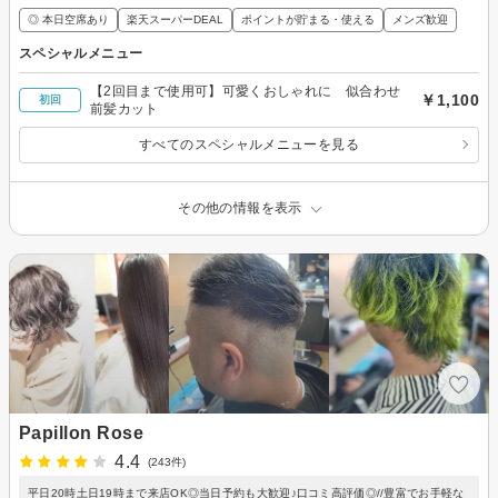
◎ 本日空席あり
楽天スーパーDEAL
ポイントが貯まる・使える
メンズ歓迎
スペシャルメニュー
【2回目まで使用可】可愛くおしゃれに 似合わせ
￥1,100
初回
前髪カット
すべてのスペシャルメニューを見る
その他の情報を表示
Papillon Rose
4.4
(243件)
平日20時土日19時まで来店OK◎当日予約も大歓迎♪口コミ高評価◎//豊富でお手軽な