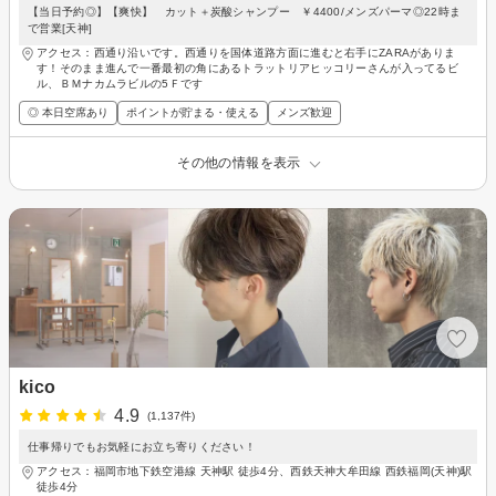
【当日予約◎】【爽快】 カット＋炭酸シャンプー ￥4400/メンズパーマ◎22時ま
で営業[天神]
アクセス：西通り沿いです。西通りを国体道路方面に進むと右手にZARAがありま
す！そのまま進んで一番最初の角にあるトラットリアヒッコリーさんが入ってるビ
ル、ＢＭナカムラビルの5Ｆです
◎ 本日空席あり
ポイントが貯まる・使える
メンズ歓迎
その他の情報を表示
kico
4.9
(1,137件)
仕事帰りでもお気軽にお立ち寄りください！
アクセス：福岡市地下鉄空港線 天神駅 徒歩4分、西鉄天神大牟田線 西鉄福岡(天神)駅
徒歩4分