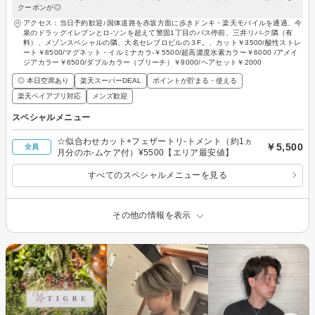
クーポンが◎
アクセス：当日予約歓迎♪国体道路を赤坂方面に歩きドンキ・楽天モバイルを通過、今
泉のドラッグイレブンとロ-ソンを超えて警固1丁目のバス停前、三井リパ-ク隣（有
料）、メゾンスペシャルの隣、大名セレブロビルの３F。、カット￥3500/酸性ストレ
ート￥8500/マグネット・イルミナカラ-￥5500/超高濃度水素カラー￥6000 /アメイ
ジアカラー￥6500/ダブルカラー（ブリーチ）￥9000/ヘアセット￥2000
◎ 本日空席あり
楽天スーパーDEAL
ポイントが貯まる・使える
楽天ペイアプリ対応
メンズ歓迎
スペシャルメニュー
☆似合わせカット+フェザートリ-トメント（約1ヵ
￥5,500
全員
月分のホ-ムケア付）¥5500【エリア最安値】
すべてのスペシャルメニューを見る
その他の情報を表示