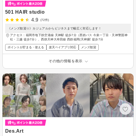
501 HAIR studio
4.9
(72件)
《メンズ歓迎☆》カジュアルからビジネスまで幅広く対応します！
アクセス：福岡市地下鉄空港線 天神駅 徒歩7分（西鉄バス 今泉一丁目・天神警固神
社・三越 徒歩7分）、西鉄天神大牟田線 西鉄福岡(天神)駅 徒歩7分
ポイントが貯まる・使える
楽天ペイアプリ対応
メンズ歓迎
その他の情報を表示
Des.Art