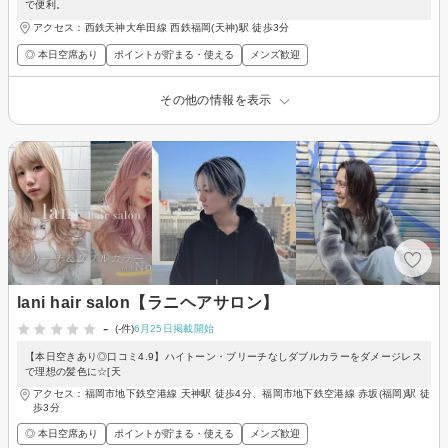
で便利。
アクセス：西鉄天神大牟田線 西鉄福岡(天神)駅 徒歩3分
◎ 本日空席あり
ポイントが貯まる・使える
メンズ歓迎
その他の情報を表示
lani hair salon【ラニヘアサロン】
-
(-件)
6月25日掲載開始
【本日空きあり◎口コミ4.9】ハイトーン・ブリーチなしダブルカラーをダメージレス
で理想の髪色に☆[天
アクセス：福岡市地下鉄空港線 天神駅 徒歩4分、福岡市地下鉄空港線 赤坂(福岡)駅 徒
歩3分
◎ 本日空席あり
ポイントが貯まる・使える
メンズ歓迎