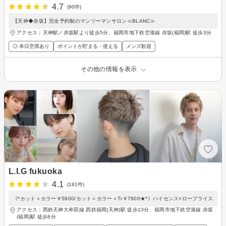
4.7
(90件)
【天神◆赤坂】完全予約制のマンツーマンサロン≪BLANC≫
アクセス：天神駅／赤坂駅より徒歩5分、福岡市地下鉄空港線 赤坂(福岡)駅 徒歩3分
◎ 本日空席あり
ポイントが貯まる・使える
メンズ歓迎
その他の情報を表示
L.I.G fukuoka
4.1
(181件)
《*カット＋カラー￥5900/カット＋カラー＋Tr￥7900★*》ハイセンス×ロープライス
アクセス：西鉄天神大牟田線 西鉄福岡(天神)駅 徒歩13分、福岡市地下鉄空港線 赤坂
(福岡)駅 徒歩8分