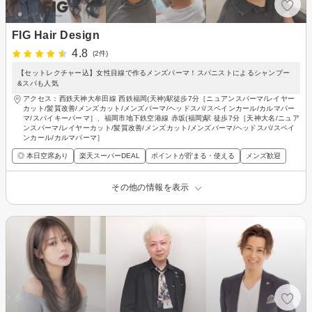
FIG Hair Design
4.8
(2件)
【セットレクチャー込】女性目線で作るメンズパーマ！スパニストによるシャンプー
&スパも人気
アクセス：西鉄天神大牟田線 西鉄福岡(天神)駅徒歩7分［ニュアンスパーマ/レイヤー
カット/髪質改善/メンズカット/メンズパーマ/ヘッドスパ/スペインカール/カルマパー
マ/スパイキーパーマ］、福岡市地下鉄空港線 赤坂(福岡)駅 徒歩7分［天神大名/ニュア
ンスパーマ/レイヤーカット/髪質改善/メンズカット/メンズパーマ/ヘッドスパ/スペイ
ンカール/カルマパーマ］
◎ 本日空席あり
楽天スーパーDEAL
ポイントが貯まる・使える
メンズ歓迎
その他の情報を表示