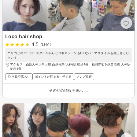
Loco hair shop
4.5
(124件)
ゴリゴリのバーバースタイルからビジネスシーンもOKなパーマスタイルもお任せくだ
さい！
アクセス：西鉄天神大牟田線 西鉄福岡(天神)駅 徒歩4分、福岡市地下鉄空港線 天神駅
徒歩8分
◎ 本日空席あり
ポイントが貯まる・使える
メンズ歓迎
その他の情報を表示