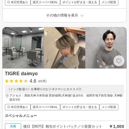
◎ 本日空席あり
楽天スーパーDEAL
ポイントが貯まる・使える
メンズ歓迎
その他の情報を表示
TIGRE daimyo
4.6
(41件)
《メンズ歓迎☆》仕事帰りのビジネスマンにオススメ◎
アクセス：西鉄天神大牟田線 西鉄福岡(天神)駅 徒歩5分、福岡市地下鉄空港線 天神駅
徒歩5分
◎ 本日空席あり
楽天スーパーDEAL
ポイントが貯まる・使える
メンズ歓迎
スペシャルメニュー
￥1,000
後日【90円】相当ポイントバック／☆前髪カット
全員