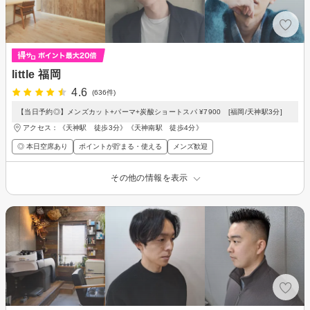
little 福岡
4.6
(636件)
【当日予約◎】メンズカット+パーマ+炭酸ショートスパ ¥7900 [福岡/天神駅3分]
アクセス：《天神駅 徒歩3分》《天神南駅 徒歩4分》
◎ 本日空席あり
ポイントが貯まる・使える
メンズ歓迎
その他の情報を表示