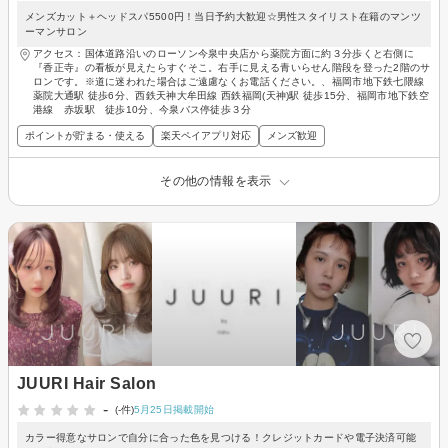
メンズカット＋ヘッドスパ5500円！当日予約大歓迎☆男性スタイリスト在籍のマンツ
ーマンサロン
アクセス：国体道路沿いのローソン今泉中央店から薬院方面に約３分歩くと右側に
『香正寺』の看板が見えたらすぐそこ。右手に見える青いらせん階段を登った2階のサ
ロンです。※道に迷われた場合はご遠慮なくお電話ください。、福岡市地下鉄七隈線
薬院大通駅 徒歩6分、西鉄天神大牟田線 西鉄福岡(天神)駅 徒歩15分、福岡市地下鉄空
港線 赤坂駅 徒歩10分、今泉バス停徒歩３分
ポイントが貯まる・使える
楽天ペイアプリ対応
メンズ歓迎
その他の情報を表示
JUURI Hair Salon
-
(-件)
5月25日掲載開始
カラー得意なサロンで自分に合った色を見つける！クレジットカードや電子決済可能