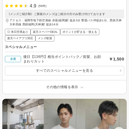
4.9
(59件)
《メンズご紹介制》ご新規のメンズはご紹介の方のみ受け付けております
アクセス：福岡市地下鉄空港線 赤坂(福岡)駅 徒歩3分 警固バス停徒歩1分、西鉄天神
大牟田線 西鉄福岡(天神)駅 徒歩14分
◎ 本日空席あり
楽天スーパーDEAL
ポイントが貯まる・使える
楽天ペイアプリ対応
メンズ歓迎
スペシャルメニュー
後日【136円】相当ポイントバック／前髪、お顔
￥1,500
全員
まわりカット
すべてのスペシャルメニューを見る
その他の情報を表示