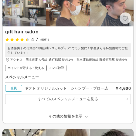
gift hair salon
4.7
(90件)
お洒落男子の信頼◎"骨格診断×スカルプケア"でモテ髪に！学生さんも特別価格でご提
供しています！
アクセス：熊本市電Ａ号線 通町筋駅 徒歩1分、熊本電鉄藤崎線 藤崎宮前駅 徒歩9分
ポイントが貯まる・使える
メンズ歓迎
スペシャルメニュー
￥4,600
ギフト オリジナルカット シャンプー・ブロー込
全員
すべてのスペシャルメニューを見る
その他の情報を表示