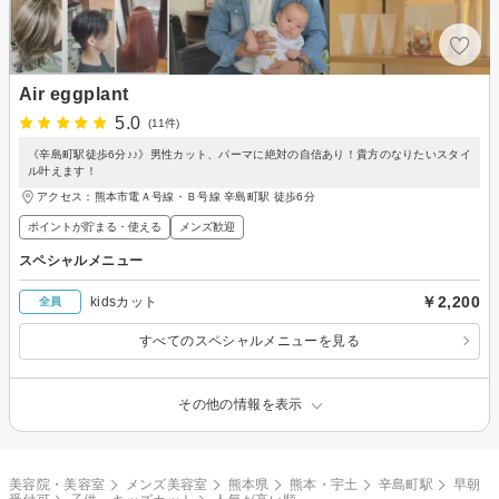
Air eggplant
5.0
(11件)
《辛島町駅徒歩6分♪♪》男性カット、パーマに絶対の自信あり！貴方のなりたいスタイ
ル叶えます！
アクセス：熊本市電Ａ号線・Ｂ号線 辛島町駅 徒歩6分
ポイントが貯まる・使える
メンズ歓迎
スペシャルメニュー
￥2,200
kidsカット
全員
すべてのスペシャルメニューを見る
その他の情報を表示
美容院・美容室
メンズ美容室
熊本県
熊本・宇土
辛島町駅
早朝