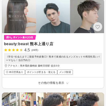
beauty:beast 熊本上通り店
4.5
(28件)
《学生~社会人までご新規予約多数◎》熊本で束感の出るメンズカットや再現性高いパ
ーマなら！当日予約◎
アクセス：熊本電鉄藤崎線 藤崎宮前駅 徒歩3分
◎ 本日空席あり
ポイントが貯まる・使える
メンズ歓迎
その他の情報を表示