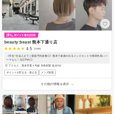
beauty:beast 熊本下通り店
4.5
(74件)
《学生~社会人までご新規予約多数◎》熊本で束感の出るメンズカットや再現性高いパ
ーマなら！当日予約◎
アクセス：熊本市電Ａ号線 辛島町駅 徒歩5分
ポイントが貯まる・使える
メンズ歓迎
その他の情報を表示