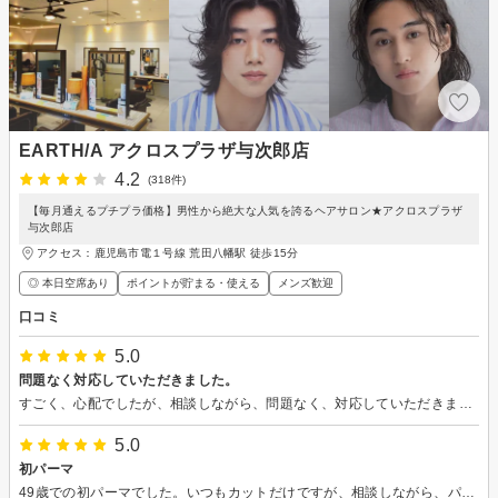
EARTH/A アクロスプラザ与次郎店
4.2
(318件)
【毎月通えるプチプラ価格】男性から絶大な人気を誇るヘアサロン★アクロスプラザ
与次郎店
アクセス：鹿児島市電１号線 荒田八幡駅 徒歩15分
◎ 本日空席あり
ポイントが貯まる・使える
メンズ歓迎
口コミ
5.0
問題なく対応していただきました。
すごく、心配でしたが、相談しながら、問題なく、対応していただきました。ありがとうございます500円引きを言うの忘れてました。
5.0
初パーマ
49歳での初パーマでした。いつもカットだけですが、相談しながら、パーマに挑戦。とてもいい感じに仕上げてくださり、ありがとうございました。