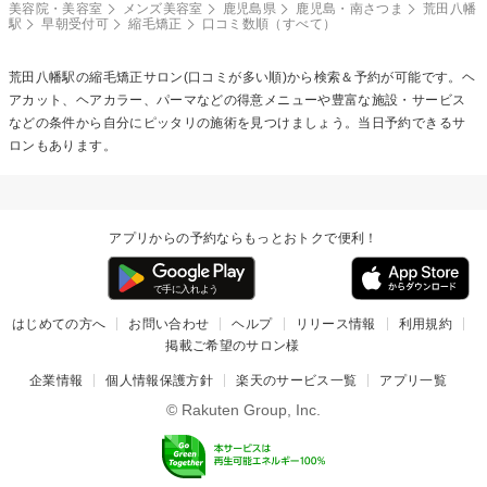
美容院・美容室
メンズ美容室
鹿児島県
鹿児島・南さつま
荒田八幡
駅
早朝受付可
縮毛矯正
口コミ数順（すべて）
荒田八幡駅の
縮毛矯正
サロン(口コミが多い順)から検索＆予約が可能です。ヘ
アカット、ヘアカラー、パーマなどの得意メニューや豊富な施設・サービス
などの条件から自分にピッタリの施術を見つけましょう。当日予約できるサ
ロンもあります。
アプリからの予約ならもっとおトクで便利！
はじめての方へ
お問い合わせ
ヘルプ
リリース情報
利用規約
掲載ご希望のサロン様
企業情報
個人情報保護方針
楽天のサービス一覧
アプリ一覧
© Rakuten Group, Inc.