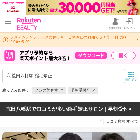
会員登録
ログイン
システムメンテナンスに伴うサービス停止のお知らせ 8月12日 (水)
2:00〜5:30
荒田八幡駅,縮毛矯正
条件変更
絞り込み条件：
メンズ美容室
早朝受付可
荒田八幡駅で口コミが多い縮毛矯正サロン | 早朝受付可
口コミ数順:すべて