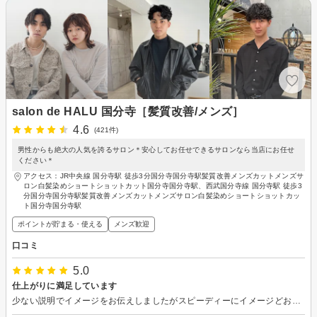
salon de HALU 国分寺［髪質改善/メンズ］
4.6
(421件)
男性からも絶大の人気を誇るサロン＊安心してお任せできるサロンなら当店にお任せ
ください＊
アクセス：JR中央線 国分寺駅 徒歩3分国分寺国分寺駅髪質改善メンズカットメンズサ
ロン白髪染めショートショットカット国分寺国分寺駅、西武国分寺線 国分寺駅 徒歩3
分国分寺国分寺駅髪質改善メンズカットメンズサロン白髪染めショートショットカッ
ト国分寺国分寺駅
ポイントが貯まる・使える
メンズ歓迎
口コミ
5.0
仕上がりに満足しています
少ない説明でイメージをお伝えしましたがスピーディーにイメージどおりに仕上げていただいて満足しています。ありがとうございました。