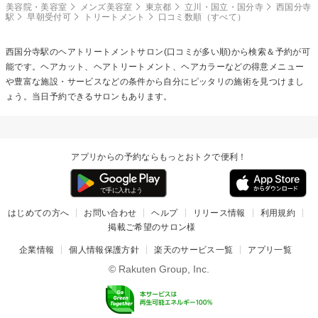
美容院・美容室
メンズ美容室
東京都
立川・国立・国分寺
西国分寺
駅
早朝受付可
トリートメント
口コミ数順（すべて）
西国分寺駅の
ヘアトリートメント
サロン(口コミが多い順)から検索＆予約が可
能です。ヘアカット、ヘアトリートメント、ヘアカラーなどの得意メニュー
や豊富な施設・サービスなどの条件から自分にピッタリの施術を見つけまし
ょう。当日予約できるサロンもあります。
アプリからの予約ならもっとおトクで便利！
はじめての方へ
お問い合わせ
ヘルプ
リリース情報
利用規約
掲載ご希望のサロン様
企業情報
個人情報保護方針
楽天のサービス一覧
アプリ一覧
© Rakuten Group, Inc.