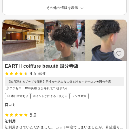
その他の情報を表示
EARTH coiffure beauté 国分寺店
4.5
(80件)
【毎月通えるプチプラ価格】男性から絶大な人気を誇るヘアサロン★国分寺店
アクセス：JR中央線 国分寺駅北口 徒歩3分
◎ 本日空席あり
ポイントが貯まる・使える
メンズ歓迎
口コミ
5.0
初利用
初利用させていただきました。 カット中寝てしまいましたが、希望通りにカットいただきました。ありがとうございました。