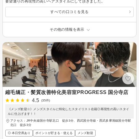
要望通りの再現性の高いヘアスタイルにして頂きました。
すべての口コミを見る
その他の情報を表示
縮毛矯正・髪質改善特化美容室PROGRESS 国分寺店
4.5
(35件)
《メンズ歓迎☆》メンズスタイルに特化したスタイリスト在籍◎再現性の高いスタイ
ルに仕上げます！！
アクセス：JR中央線国分寺駅北口 徒歩3分、西武国分寺線・西武多摩湖線国分寺駅
北口 徒歩3分
◎ 本日空席あり
ポイントが貯まる・使える
メンズ歓迎