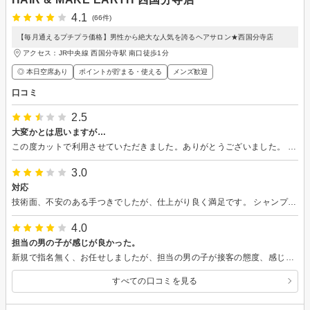
4.1
(66件)
【毎月通えるプチプラ価格】男性から絶大な人気を誇るヘアサロン★西国分寺店
アクセス：JR中央線 西国分寺駅 南口徒歩1分
◎ 本日空席あり
ポイントが貯まる・使える
メンズ歓迎
口コミ
2.5
大変かとは思いますが…
この度カットで利用させていただきました。ありがとうございました。 ケープや椅子に前の方？？の髪の毛がたくさんついておりました。私はあまり気にしませんが、気になる方は気になるのでは？次から次へとお客様もいらっしゃってお忙しいから中々難しいですよね。 また機会があれば利用させていただきます。
3.0
対応
技術面、不安のある手つきでしたが、仕上がり良く満足です。 シャンプーはもっと強めの方が好きです。 マッサージ、ないのと同じレベルです。 お店は綺麗でした 値段、高くないですか？
4.0
担当の男の子が感じが良かった。
新規で指名無く、お任せしましたが、担当の男の子が接客の態度、感じが良く、ゆっくり出来ました。次回もお願いしたいと思いました。
すべての口コミを見る