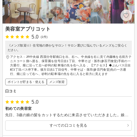
美容室アプリコット
5.0
(1件)
《メンズ歓迎☆》住宅地の静かなサロン！サロン選びに悩んでいるメンズもご安心く
ださい。
アクセス：JR中央線 西国分寺駅南口を出、右へ、中央線を右に見て内藤橋を右前方テ
ニスコート側へ渡る、保育園を信号日吉1丁目、中華そば・孫市(参百円食堂)手前の一
方通行、畑に沿って左へ砂利の駐車場の先を右へ入る 、【アクセス】◆ぶんバス日吉
町3丁目バス停下車。後方日吉1丁目信号、中華そば・孫市(参百円食堂)先の一方通
行、畑に沿って右へ、砂利の駐車場の先を右に入ると前方に見えます
ポイントが貯まる・使える
メンズ歓迎
口コミ
5.0
初めての美容室
先日、3歳の娘の髪をカットするために来店させていただきました。娘は人生初の美容室ということで、最初は緊張している様子でしたが、しっかりと子供とコミュニケーションを取りながらカットしてくださり、娘も途中から笑顔を見せるようになりました。また、とても素早く綺麗に仕上げていただけただけでなく、七五三が近かったこともあり、『このぐらいの長さでカットした方がよい』などのアドバイスもいただき、とても助かりました。また七五三が終わる頃、来店させていただきたいと思います。
すべての口コミを見る