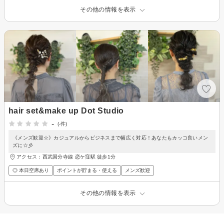
その他の情報を表示
hair set&make up Dot Studio
-
(-件)
《メンズ歓迎☆》カジュアルからビジネスまで幅広く対応！あなたもカッコ良いメン
ズに☆彡
アクセス：西武国分寺線 恋ケ窪駅 徒歩1分
◎ 本日空席あり
ポイントが貯まる・使える
メンズ歓迎
その他の情報を表示