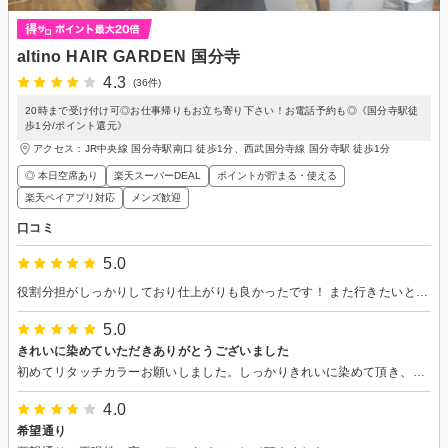
altino HAIR GARDEN 国分寺
4.3
(36件)
20時まで受け付け可◎お仕事帰りもお立ち寄り下さい！お電話予約も◎《国分寺駅徒
歩1分/ポイント還元》
アクセス：JR中央線 国分寺駅南口 徒歩1分、西武国分寺線 国分寺駅 徒歩1分
◎ 本日空席あり
楽天スーパーDEAL
ポイントが貯まる・使える
楽天ペイアプリ対応
メンズ歓迎
口コミ
5.0
役割分担がしっかりしており仕上がりも良かったです！ また行きたいと思います。ありがとうございました！
5.0
きれいに染めていただきありがとうございました
初めてリタッチカラーお願いしました。しっかりきれいに染めて頂き、今までより白髪も目立たず長持ちしています。ありがとうございました。
4.0
希望通り