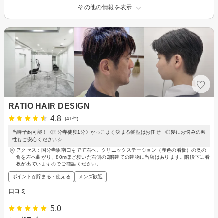
その他の情報を表示
RATIO HAIR DESIGN
4.8
(41件)
当時予約可能！《国分寺徒歩1分》かっこよく決まる髪型はお任せ！◎髪にお悩みの男
性もご安心ください☆
アクセス：国分寺駅南口をでて右へ。クリニックステーション（赤色の看板）の奥の
角を左へ曲がり、80mほど歩いた右側の2階建ての建物に当店はあります。階段下に看
板が出ていますのでご確認ください。
ポイントが貯まる・使える
メンズ歓迎
口コミ
5.0