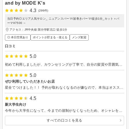
and by MODE K's
4.3
(299件)
当日予約◎エリア人気サロン_ ニュアンスパーマ/波巻きパーマ/徒歩1分_カット＋パ
ーマ¥7500 ～
アクセス：JR中央線 国分寺駅北口 徒歩1分
◎ 本日空席あり
ポイントが貯まる・使える
メンズ歓迎
口コミ
5.0
初めて利用しましたが、カウンセリングが丁寧で、自分の髪質や雰囲気に合わせて提案していただけました。仕上がりもイメージ以上で、扱いやすくなって大満足です。シャンプーもとても丁寧にして頂きました。カットの技術はもちろん、接客も程よい距離感で居心地が良かったです。またお願いしたいと思います！
5.0
ぜひ利用していただきたいお店
星全てつけました！！ 予約が取れなくなるのが嫌なので、本当はオススメしたくないくらいです！！ 本当にオススメです！！
4.5
新大学生向け
今年から大学生になって、今までの規制がなくなったため、オシャレをしてみようと思い、初めて利用させていただきました。ファッションについて何も知らず、具体的なイメージがない状態で行きましたが、真剣に考えて下さり、とても満足のいく仕上がりにして頂けました。今後もこのお店で色々な挑戦をしてみたいと思いました！ ありがとうございました！
すべての口コミを見る