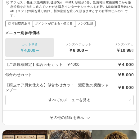
アクセス：各線 大阪梅田駅 徒歩5分 中崎町駅徒歩5分、阪急梅田駅茶屋町口から阪
急沿線を北方向に進んでいただき阪急インターナショナルを右折。MBS(毎日放送)とL
oft（ロフト)の間を通りぬけ、新御堂筋を渡って頂きますとすぐ右手のビルの6Fで
す。
◎ 本日空席あり
ポイントが貯まる・使える
メンズ歓迎
メニュー別参考価格
カット単価
メンズヘアカット
メンズヘアカラ
￥4,000～
￥6,000～
￥10,980～
￥4,000
【ご新規様限定】似合わせカット ￥4000
￥5,000
似合わせカット
【頭皮ケア男女使える】似合わせカット＋濃密泡の炭酸シャ
￥6,000
ンプー
すべてのメニューを見る
その他の情報を表示