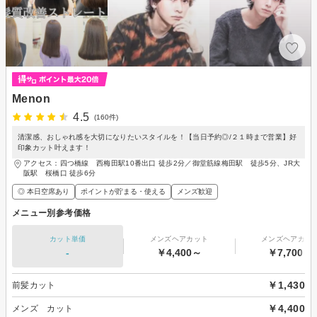
Menon
4.5
(160件)
清潔感、おしゃれ感を大切になりたいスタイルを！【当日予約◎/２１時まで営業】好
印象カット叶えます！
アクセス：四つ橋線 西梅田駅10番出口 徒歩2分／御堂筋線梅田駅 徒歩5分、JR大
阪駅 桜橋口 徒歩6分
◎ 本日空席あり
ポイントが貯まる・使える
メンズ歓迎
メニュー別参考価格
カット単価
メンズヘアカット
メンズヘアカラ
-
￥4,400～
￥7,700～
￥1,430
前髪カット
￥4,400
メンズ カット