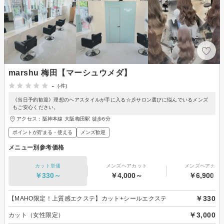
marshu 梅田【マーシュウメダ】
-
(-件)
《当日予約歓迎》理想のヘアスタイルが手に入る☆彡サロン選びに悩んでいるメンズ
もご安心ください。
アクセス：阪神本線 大阪梅田駅 徒歩6分
ポイントが貯まる・使える
メンズ歓迎
メニュー別参考価格
カット単価
メンズヘアカット
メンズヘアカラ
￥330～
￥4,000～
￥6,900～
￥330
【MAHO限定！上質感エクステ】カット+シールエクステ
￥3,000
カット（女性限定）