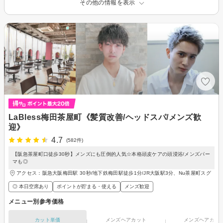
その他の情報を表示
LaBless梅田茶屋町《髪質改善/ヘッドスパ/メンズ歓
迎》
4.7
(582件)
【阪急茶屋町口徒歩30秒】メンズにも圧倒的人気☆本格頭皮ケアの頭浸浴/メンズパー
マも◎
アクセス：阪急大阪梅田駅 30秒/地下鉄梅田駅徒歩1分/JR大阪駅3分、Nu茶屋町スグ
◎ 本日空席あり
ポイントが貯まる・使える
メンズ歓迎
メニュー別参考価格
カット単価
メンズヘアカット
メンズヘアカラ