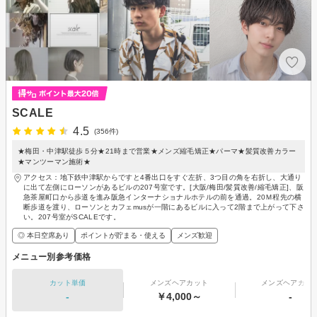
SCALE
4.5
(356件)
★梅田・中津駅徒歩５分★21時まで営業★メンズ縮毛矯正★パーマ★髪質改善カラー
★マンツーマン施術★
アクセス：地下鉄中津駅からですと4番出口をすぐ左折、3つ目の角を右折し、大通り
に出て左側にローソンがあるビルの207号室です。[大阪/梅田/髪質改善/縮毛矯正]、阪
急茶屋町口から歩道を進み阪急インターナショナルホテルの前を通過。20Ｍ程先の横
断歩道を渡り、ローソンとカフェmusが一階にあるビルに入って2階まで上がって下さ
い。207号室がSCALEです。
◎ 本日空席あり
ポイントが貯まる・使える
メンズ歓迎
メニュー別参考価格
カット単価
メンズヘアカット
メンズヘアカラ
-
￥4,000～
-