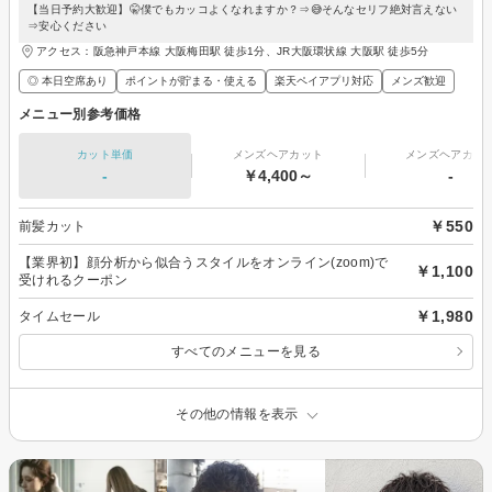
【当日予約大歓迎】🤫僕でもカッコよくなれますか？⇒😅そんなセリフ絶対言えない
⇒安心ください
アクセス：阪急神戸本線 大阪梅田駅 徒歩1分、JR大阪環状線 大阪駅 徒歩5分
◎ 本日空席あり
ポイントが貯まる・使える
楽天ペイアプリ対応
メンズ歓迎
メニュー別参考価格
カット単価
メンズヘアカット
メンズヘアカラ
-
￥4,400～
-
￥550
前髪カット
【業界初】顔分析から似合うスタイルをオンライン(zoom)で
￥1,100
受けれるクーポン
￥1,980
タイムセール
すべてのメニューを見る
その他の情報を表示