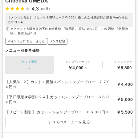
Chocolat UMEDA
4.3
(98件)
【メンズ大注目】《カット＆SPAコース¥4000》癒しの女性美容師が贈るMen's救世
主サロン★
アクセス：大阪市営地下鉄御堂筋線 『梅田駅』 直結 徒歩2分、JR東西線 『北新地
駅』 直結 徒歩1分
ポイントが貯まる・使える
メンズ歓迎
メニュー別参考価格
カット単価
メンズヘアカット
メンズヘアカラ
-
￥4,000～
￥8,800～
【人気No.２】カット＋炭酸スパ＋シャンプーブロー ７７０
￥4,400
０円⇒
【平日限定★学割U２４】カット+シャンプーブロー ６６０
￥5,000
０円⇒
￥5,500
【リピート割引】 カット＋シャンプーブロー ６６００円⇒
すべてのメニューを見る