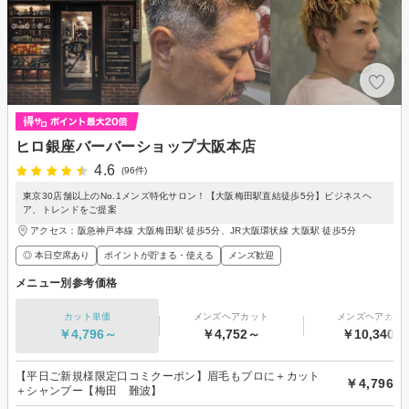
ヒロ銀座バーバーショップ大阪本店
4.6
(96件)
東京30店舗以上のNo.1メンズ特化サロン！【大阪梅田駅直結徒歩5分】ビジネスヘ
ア、トレンドをご提案
アクセス：阪急神戸本線 大阪梅田駅 徒歩5分、JR大阪環状線 大阪駅 徒歩5分
◎ 本日空席あり
ポイントが貯まる・使える
メンズ歓迎
メニュー別参考価格
カット単価
メンズヘアカット
メンズヘアカラ
￥4,796～
￥4,752～
￥10,340～
【平日ご新規様限定口コミクーポン】眉毛もプロに＋カット
￥4,796
＋シャンプー【梅田 難波】