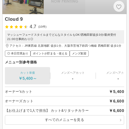
Cloud 9
4.7
(10件)
マッシュ〜フェードスタイルまでどんなスタイルもOK!西梅田駅徒歩3分/最終受付
21:00仕事終わり◎
アクセス：JR東西線 北新地駅 徒歩1分、大阪市営地下鉄四つ橋線 西梅田駅 徒歩1分
◎ 本日空席あり
ポイントが貯まる・使える
メンズ歓迎
メニュー別参考価格
カット単価
メンズヘアカット
メンズヘアカラ
￥5,400～
-
-
￥5,400
オーナー'sカット
￥6,600
オーナーズカット
￥6,600
【お仕上げまで1人で担当】 カット&リタッチカラー
すべてのメニューを見る