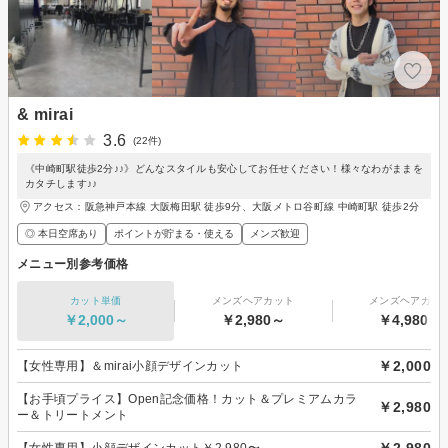
& mirai
3.6
(22件)
《中崎町駅徒歩2分♪♪》どんなスタイルも安心してお任せください！様々なわがままを
カタチします♪♪
アクセス：阪急神戸本線 大阪梅田駅 徒歩9分、大阪メトロ谷町線 中崎町駅 徒歩2分
◎ 本日空席あり
ポイントが貯まる・使える
メンズ歓迎
メニュー別参考価格
カット単価
メンズヘアカット
メンズヘアカラ
￥2,000～
￥2,980～
￥4,980～
￥2,000
【女性専用】＆mirai小顔デザインカット
【お手頃プライス】Open記念価格！カット＆プレミアムカラ
￥2,980
ー＆トリートメント
￥2,980
【女性専用】小顔デザインカット￥2,980〜