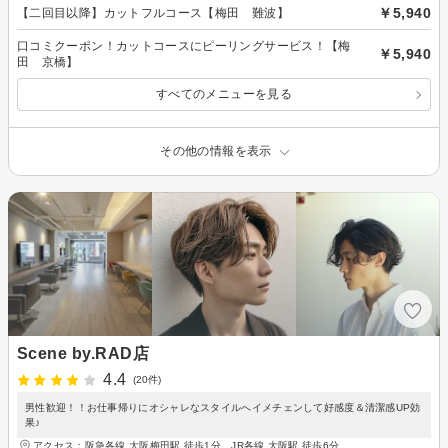
￥5,940
【二回目以降】カットフルコース【梅田 難波】
口コミクーポン！カットコースにピーリングサービス！【梅
￥5,940
田 京橋】
すべてのメニューを見る
その他の情報を表示
Scene by.RAD店
4.4
(20件)
男性歓迎！！お仕事帰りにオシャレなスタイルへイメチェンして好感度＆清潔感UP効
果♪
アクセス：阪急各線 大阪梅田駅 徒歩1分、JR各線 大阪駅 徒歩6分