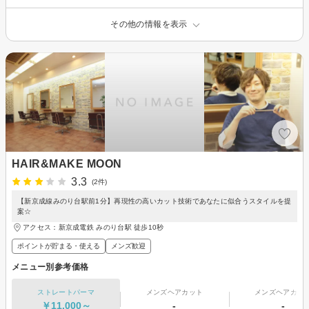
その他の情報を表示
HAIR&MAKE MOON
3.3
(2件)
【新京成線みのり台駅前1分】再現性の高いカット技術であなたに似合うスタイルを提
案☆
アクセス：新京成電鉄 みのり台駅 徒歩10秒
ポイントが貯まる・使える
メンズ歓迎
メニュー別参考価格
ストレートパーマ
メンズヘアカット
メンズヘアカラ
￥11,000～
-
-