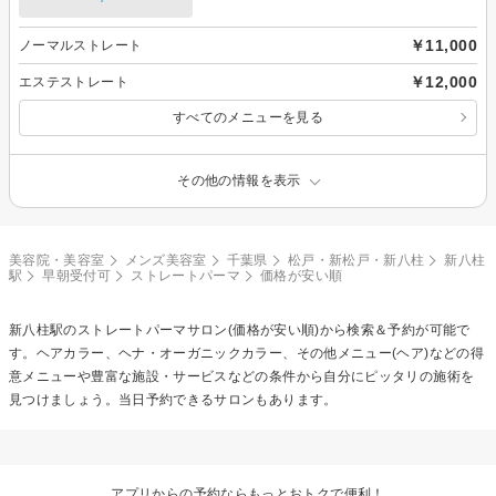
￥11,000
ノーマルストレート
￥12,000
エステストレート
すべてのメニューを見る
その他の情報を表示
美容院・美容室
メンズ美容室
千葉県
松戸・新松戸・新八柱
新八柱
駅
早朝受付可
ストレートパーマ
価格が安い順
新八柱駅の
ストレートパーマ
サロン(価格が安い順)から検索＆予約が可能で
す。ヘアカラー、ヘナ・オーガニックカラー、その他メニュー(ヘア)などの得
意メニューや豊富な施設・サービスなどの条件から自分にピッタリの施術を
見つけましょう。当日予約できるサロンもあります。
アプリからの予約ならもっとおトクで便利！