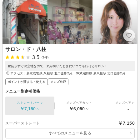
サロン・ド・八柱
3.5
(3件)
駅徒歩すぐの立地なので、気が向いたときにいつでも行けるサロン！
アクセス：新京成電鉄 八柱駅 北口徒歩2分、JR武蔵野線 新八柱駅 北口徒歩2分
ポイントが貯まる・使える
メンズ歓迎
メニュー別参考価格
ストレートパーマ
メンズヘアカット
メンズヘアカラ
￥7,150～
￥6,050～
-
￥7,150
スーパーストレート
すべてのメニューを見る