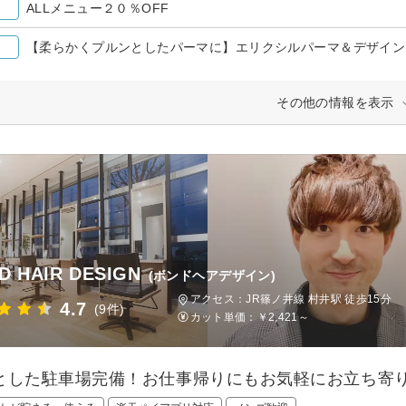
ALLメニュー２０％OFF
【柔らかくプルンとしたパーマに】エリクシルパーマ＆デザイン
その他の情報を表示
D HAIR DESIGN
(ボンドヘアデザイン)
アクセス：JR篠ノ井線 村井駅 徒歩15分
4.7
(9件)
カット単価：
￥2,421～
とした駐車場完備！お仕事帰りにもお気軽にお立ち寄り