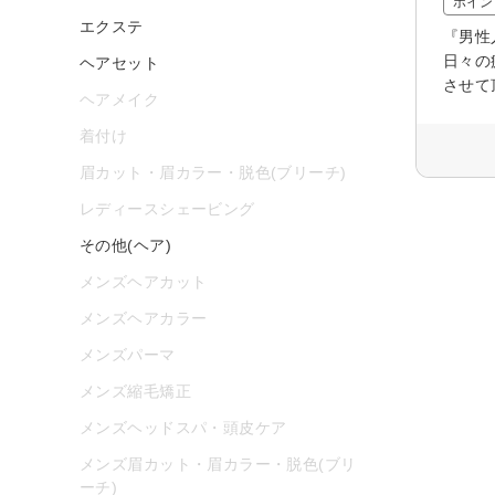
ポイン
エクステ
『男性
日々の
ヘアセット
させて
ヘアメイク
着付け
眉カット・眉カラー・脱色(ブリーチ)
レディースシェービング
その他(ヘア)
メンズヘアカット
メンズヘアカラー
メンズパーマ
メンズ縮毛矯正
メンズヘッドスパ・頭皮ケア
メンズ眉カット・眉カラー・脱色(ブリ
ーチ)