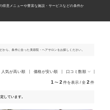
どの得意メニューや豊富な施設・サービスなどの条件か
どから、条件に合った美容院・ヘアサロンをお探しください。
人気が高い順
価格が安い順
口コミ数順
1
2
2
〜
件を表示 / 全
件
決定しています。