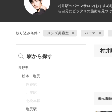
村井駅の
パーマ
サロン(おすすめ
ら自分にピッタリの施術を見つ
絞り込み条件：
メンズ美容室
パーマ
村井
駅から探す
長野県
松本・塩尻
岡谷駅
川岸駅
表示順
北松本駅
塩尻駅