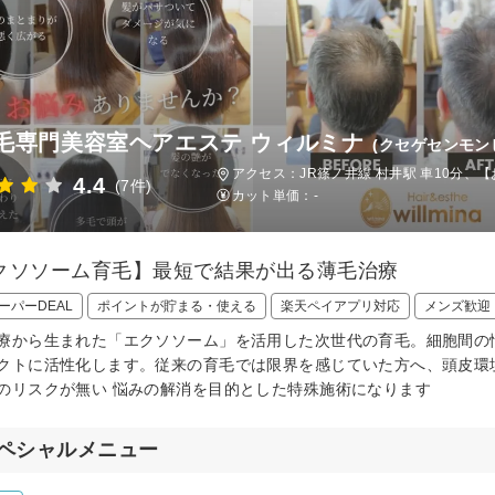
毛専門美容室ヘアエステ ウィルミナ
(クセゲセンモン
アクセス：JR篠ノ井線 村井駅 車10分、【
4.4
(7件)
カット単価：
-
クソソーム育毛】最短で結果が出る薄毛治療
ーパーDEAL
ポイントが貯まる・使える
楽天ペイアプリ対応
メンズ歓迎
療から生まれた「エクソソーム」を活用した次世代の育毛。細胞間の
クトに活性化します。従来の育毛では限界を感じていた方へ、頭皮環
のリスクが無い 悩みの解消を目的とした特殊施術になります
ペシャルメニュー