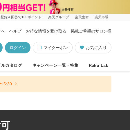
登録＆回答で100ポイント!
楽天グループ
楽天生命
楽天市場
方へ
ヘルプ
お得な情報を受け取る
掲載ご希望のサロン様
ログイン
マイクーポン
お気に入り
イルカタログ
キャンペーン一覧・特集
Raku Lab
5:30
付可