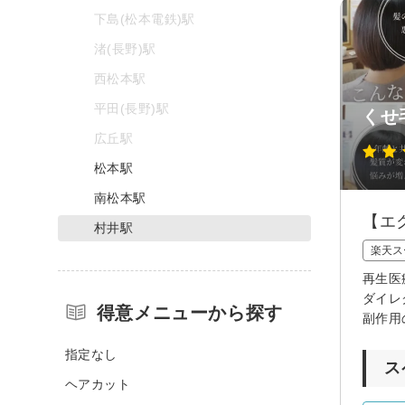
下島(松本電鉄)駅
渚(長野)駅
西松本駅
平田(長野)駅
くせ
広丘駅
松本駅
南松本駅
【エ
村井駅
楽天ス
再生医
ダイレ
得意メニューから探す
副作用
指定なし
ス
ヘアカット