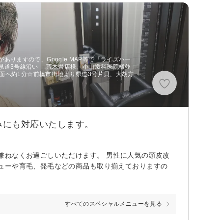
りますので、Google MAP等で「ライズハー
県道3号線沿い 荒木畳店様、小山歯科医院様並
地方面へ約1分☆前橋市街地より県道3号片貝、大胡方
みにも対応いたします。
兼ねなくお過ごしいただけます。 男性に人気の頭皮改
ューや育毛、発毛などの商品も取り揃えておりますの
すべてのスペシャルメニューを見る