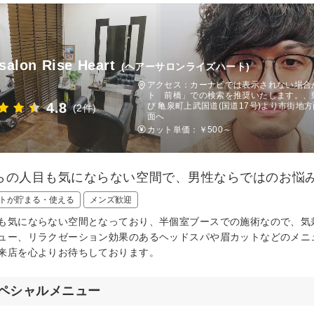
 salon Rise Heart
(ヘアーサロンライズハート)
アクセス：カーナビでは表示されない場合があ
ト 前橋」での検索を推奨いたします。、
4.8
び 亀泉町上武国道(国道17号)より市街
(2件)
面へ
カット単価：
￥500～
らの人目も気にならない空間で、男性ならではのお悩
トが貯まる・使える
メンズ歓迎
も気にならない空間となっており、半個室ブースでの施術なので、気
ュー、リラクゼーション効果のあるヘッドスパや眉カットなどのメニ
来店を心よりお待ちしております。
ペシャルメニュー