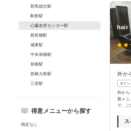
群馬総社駅
駒形駅
心臓血管センター駅
hair
新前橋駅
城東駅
中央前橋駅
前橋駅
外か
前橋大島駅
三俣駅
ポイン
外から
善メニ
で、ご
得意メニューから探す
ス
指定なし