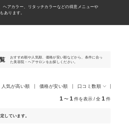
ト、ヘアカラー、リタッチカラーなどの得意メニューや
もあります。
おすすめ順や人気順、価格が安い順などから、条件に合っ
覧
た美容院・ヘアサロンをお探しください。
人気が高い順
価格が安い順
口コミ数順
1
1
1
〜
件を表示 / 全
件
決定しています。