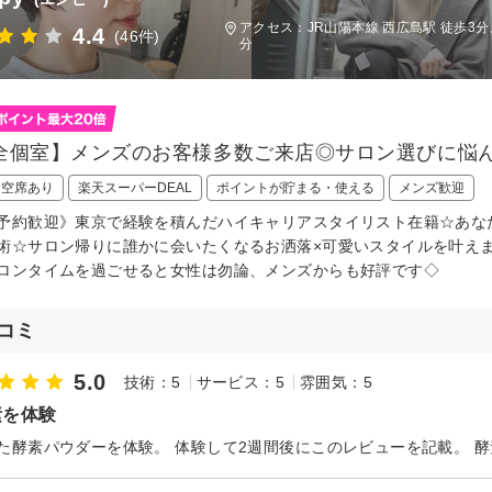
アクセス：JR山陽本線 西広島駅 徒歩3分
4.4
(46件)
分
全個室】メンズのお客様多数ご来店◎サロン選びに悩ん
日空席あり
楽天スーパーDEAL
ポイントが貯まる・使える
メンズ歓迎
予約歓迎》東京で経験を積んだハイキャリアスタイリスト在籍☆あな
術☆サロン帰りに誰かに会いたくなるお洒落×可愛いスタイルを叶え
ロンタイムを過ごせると女性は勿論、メンズからも好評です◇
コミ
5.0
技術：5
サービス：5
雰囲気：5
素を体験