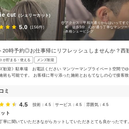
ie cut
(シェリーカット)
アクセス：平和大通りからはいってすぐ 
5.0
(156件)
町 徒歩5分、心が通う丁寧なマンツー
本格シェービング
ト20時予約◎お仕事帰にリフレッシュしませんか？西
トが貯まる・使える
メンズ歓迎
ズ歓迎》駐車場 お電話ください マンツーマンプライベート空間でゆっ
施術も可能です。 お客様に寄り添った施術とおもてなしの心で接客
コミ
4.5
技術：4.5
サービス：4.5
雰囲気：4.5
カット
丁寧に聞いていただきながらカットしていただきとても良かったです