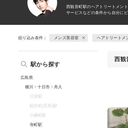
西観音町駅の
ヘアトリートメン
サービスなどの条件から自分に
絞り込み条件：
メンズ美容室
ヘアトリートメ
西観
駅から探す
広島県
横川・十日市・舟入
江波駅
観音町(広島)駅
小網町駅
寺町駅