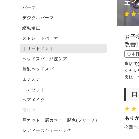
エイ
パーマ
デジタルパーマ
縮毛矯正
お子
ストレートパーマ
改善
トリートメント
◎ 本
ヘッドスパ・頭皮ケア
当店で
炭酸ヘッドスパ
シャレ
客様」
エクステ
ヘアセット
口
ヘアメイク
着付け
あり
眉カット・眉カラー・脱色(ブリーチ)
今回も
レディースシェービング