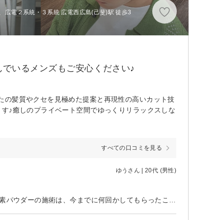
、広電２系統・３系統 広電西広島(己斐)駅 徒歩3
でいるメンズもご安心ください♪
たの髪質やクセを見極めた提案と再現性の高いカット技
ます♪癒しのプライベート空間でゆっくりリラックスしな
すべての口コミを見る
ゆうさん | 20代 (男性)
進化した酵素パウダーを体験。 体験して2週間後にこのレビューを記載。 酵素パウダーの施術は、今までに何回かしてもらったことはあるが今回は髪のツヤがよりでたきがする。 あとは、縮毛矯正をかけて既に5ヶ月が経つのにかけてる部分はかなり長く持ってる。酵素パウダーのおかげなのもあるのかも。 元々3~4ヶ月でほぼ縮毛矯正の効果が無くなってた今まで。 いちばんはそれを実感してる。後はマッサージが気持ちいい。頭が軽くなる。 縮毛矯正はお金がかかるし、長く持ってくれるのはほんとにありがたい。でも、新しく生えてくる髪についてはうねりまくってるからどうしても気になってしまう…。