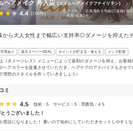
ムヘアメイク 舟入店
(エイムヘアメイクフナイリテン)
アクセス：広島電鉄６号線(江波線) 舟入
4.4
(106件)
町駅 徒歩2分
様から大人女性まで幅広い支持率◎ダメージを抑えた
》
日空席あり
楽天スーパーDEAL
ポイントが貯まる・使える
メンズ歓迎
は《ダメージレス》メニューによって薬剤のダメージを抑え、お客様
やヘアカラーを提案させていただき、ヘアケアのアドバイスもさせて
で理想のスタイルを作っていきましょう♪
コミ
4.5
技術：5
サービス：5
雰囲気：4.5
がとうございました！
お世話になりました！ 暑いので短めにしていただきセットしやすくなり