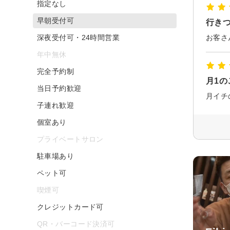
指定なし
早朝受付可
行き
深夜受付可・24時間営業
お客さ
年中無休
完全予約制
月1の
当日予約歓迎
月イチ
子連れ歓迎
個室あり
プライベートサロン
駐車場あり
ペット可
喫煙可
クレジットカード可
QR・バーコード決済可