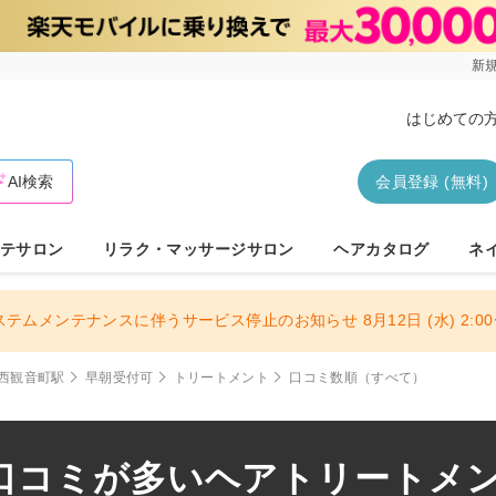
新規
はじめての
AI検索
会員登録 (無料)
テサロン
リラク・マッサージサロン
ヘアカタログ
ネ
ステムメンテナンスに伴うサービス停止のお知らせ 8月12日 (水) 2:00〜
西観音町駅
早朝受付可
トリートメント
口コミ数順（すべて）
口コミが多いヘアトリートメント