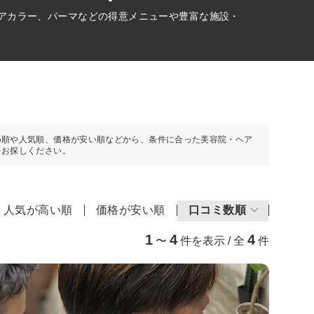
ヘアカラー、パーマなどの得意メニューや豊富な施設・
め順や人気順、価格が安い順などから、条件に合った美容院・ヘア
をお探しください。
人気が高い順
価格が安い順
口コミ数順
1
4
4
〜
件を表示 / 全
件