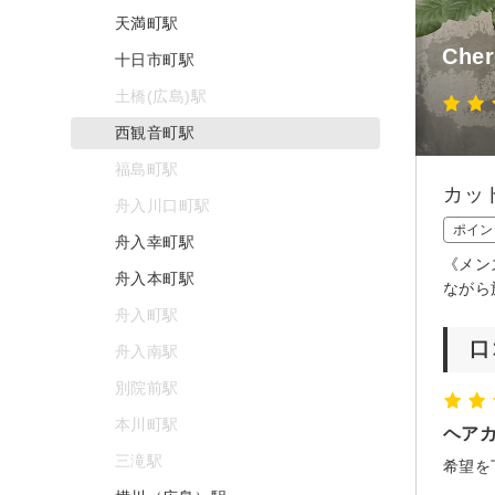
天満町駅
Cher
十日市町駅
土橋(広島)駅
西観音町駅
福島町駅
カッ
舟入川口町駅
ポイン
舟入幸町駅
《メン
舟入本町駅
ながら
舟入町駅
口
舟入南駅
別院前駅
本川町駅
ヘア
三滝駅
希望を