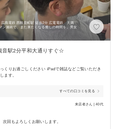
広島電鉄 西観音町駅 徒歩2分 広電電鉄 天満
マン施術で、また来たくなる癒しの時間を。男女
観音駅2分平和大通りすぐ☆
くりお過ごしください iPadで雑誌などご覧いただき
致します。
すべての口コミを見る
来店者さん | 40代
。次回もよろしくお願いします。