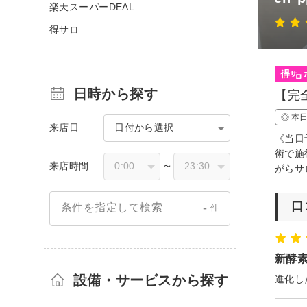
楽天スーパーDEAL
得サロ
日時から探す
【完
◎ 本
来店日
日付から選択
《当日
術で施
来店時間
〜
がらサ
口
-
条件を指定して検索
件
新酵
設備・サービスから探す