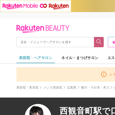
美容院・ヘアサロン
ネイル・まつげサロン
エス
シ
美容院・美容室
メンズ美容室
広島県
横川・十日市・舟入
西観音町駅で