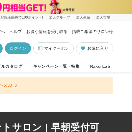
登録＆回答で100ポイント!
楽天グループ
楽天生命
楽天市場
方へ
ヘルプ
お得な情報を受け取る
掲載ご希望のサロン様
ログイン
マイクーポン
お気に入り
イルカタログ
キャンペーン一覧・特集
Raku Lab
5:30
サロン | 早朝受付可