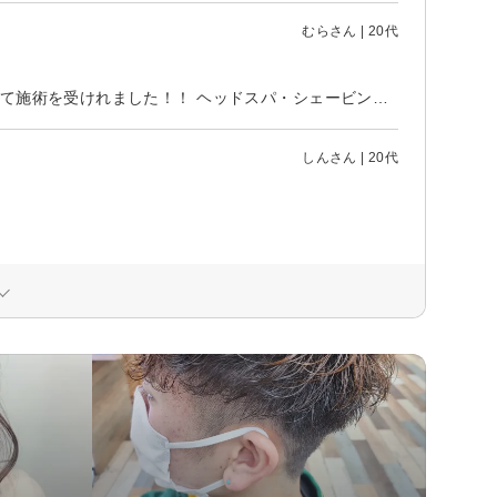
むらさん | 20代
初めて伺わせていただきました。 とても、雰囲気がいいお店でリラックスして施術を受けれました！！ ヘッドスパ・シェービングともに気持ちよくて癒され、嬉しかったです。 次回は、シェービングのみで予約しましたが、またよろしくお願いします☆
しんさん | 20代