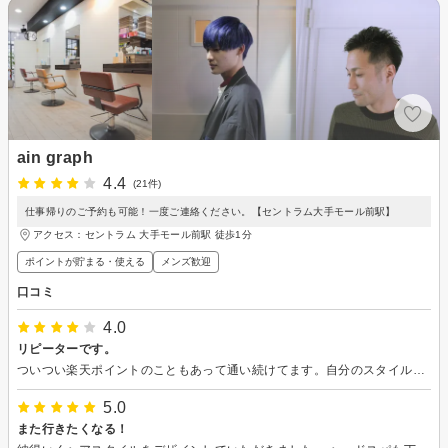
ain graph
4.4
(21件)
仕事帰りのご予約も可能！一度ご連絡ください。【セントラム大手モール前駅】
アクセス：セントラム 大手モール前駅 徒歩1分
ポイントが貯まる・使える
メンズ歓迎
口コミ
4.0
リピーターです。
ついつい楽天ポイントのこともあって通い続けてます。自分のスタイルには合ってると思います。
5.0
また行きたくなる！