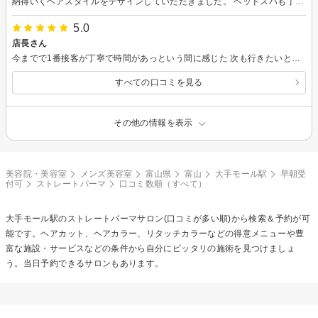
納得いくヘアスタイルをデザインしていただきました。 ヘッドスパも丁寧で快適でした。
5.0
店長さん
今までで1番接客が丁寧で時間があっという間に感じた 次も行きたいと素直に感じた
すべての口コミを見る
その他の情報を表示
美容院・美容室
メンズ美容室
富山県
富山
大手モール駅
早朝受
付可
ストレートパーマ
口コミ数順（すべて）
大手モール駅の
ストレートパーマ
サロン(口コミが多い順)から検索＆予約が可
能です。ヘアカット、ヘアカラー、リタッチカラーなどの得意メニューや豊
富な施設・サービスなどの条件から自分にピッタリの施術を見つけましょ
う。当日予約できるサロンもあります。