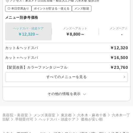
アクセス：東京メトロ日比谷線・都営大江戸線 六本木駅 徒歩2分
◎ 本日空席あり
ポイントが貯まる・使える
メンズ歓迎
メニュー別参考価格
ヘッドスパ・頭皮ケア
メンズヘアカット
メンズヘアカラ
￥12,320～
￥8,800～
-
￥12,320
カット＆ヘッドスパ
￥16,500
カット＋ヘッドスパ
￥23,760
【髪質改善】カラーファンタジーフル
すべてのメニューを見る
その他の情報を表示
美容院・美容室
メンズ美容室
東京都
六本木・麻布十番
六本木一丁
目駅
早朝受付可
ヘッドスパ・頭皮ケア
価格が安い順