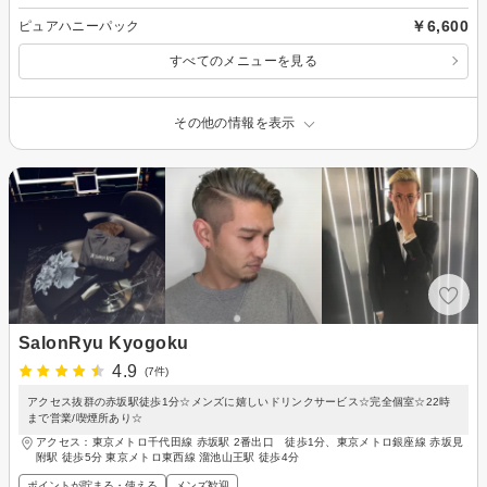
￥6,600
ピュアハニーパック
すべてのメニューを見る
その他の情報を表示
SalonRyu Kyogoku
4.9
(7件)
アクセス抜群の赤坂駅徒歩1分☆メンズに嬉しいドリンクサービス☆完全個室☆22時
まで営業/喫煙所あり☆
アクセス：東京メトロ千代田線 赤坂駅 2番出口 徒歩1分、東京メトロ銀座線 赤坂見
附駅 徒歩5分 東京メトロ東西線 溜池山王駅 徒歩4分
ポイントが貯まる・使える
メンズ歓迎