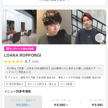
LOANA ROPPONGI
4.7
(32件)
【22時まで営業・六本木/乃木坂駅3分】お仕事帰りのご来店も◎癒しの頭皮ケア・ヘ
ッドスパご用意あり◎
アクセス：都営大江戸線 六本木駅 徒歩3分、東京メトロ千代田線 乃木坂駅 徒歩3分
◎ 本日空席あり
ポイントが貯まる・使える
メンズ歓迎
メニュー別参考価格
ヘッドスパ・頭皮ケア
メンズヘアカット
メンズヘアカラ
￥6,600～
￥8,980～
￥9,980～