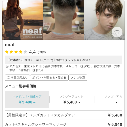
neaf
4.4
(59件)
【六本木ヘアサロン neaf(ニーフ)】男性スタッフが多く在籍！
アクセス：東京メトロ日比谷線 六本木駅 ４ｂ出口 徒歩3分、都営大江戸線 六本
木駅 ６番出口 徒歩3分
◎ 本日空席あり
ポイントが貯まる・使える
メンズ歓迎
メニュー別参考価格
ヘッドスパ・頭皮ケア
メンズヘアカット
メンズヘアカラ
￥5,400～
￥5,400～
-
￥5,400
【男性限定☆】メンズカット＋スカルプケア
￥5,940
カット+スキャルプシャワーマッサージ