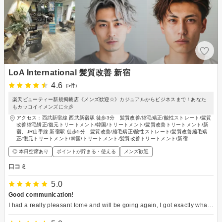
LoA International 髪質改善 新宿
4.6
(5件)
楽天ビューティー新規掲載店《メンズ歓迎☆》カジュアルからビジネスまで！あなた
もカッコイイメンズに☆彡
アクセス：西武新宿線 西武新宿駅 徒歩3分 髪質改善/縮毛矯正/酸性ストレート/髪質
改善縮毛矯正/復元トリートメント/韓国/トリートメント/髪質改善トリートメント/新
宿、JR山手線 新宿駅 徒歩5分 髪質改善/縮毛矯正/酸性ストレート/髪質改善縮毛矯
正/復元トリートメント/韓国/トリートメント/髪質改善トリートメント/新宿
◎ 本日空席あり
ポイントが貯まる・使える
メンズ歓迎
口コミ
5.0
Good communication!
I had a really pleasant tome and will be going again, I got exactly what I wanted and the owner has extremely good English. I recommend it for anyone who’s struggling to find a regular hairdresser while living or even visiting Japan