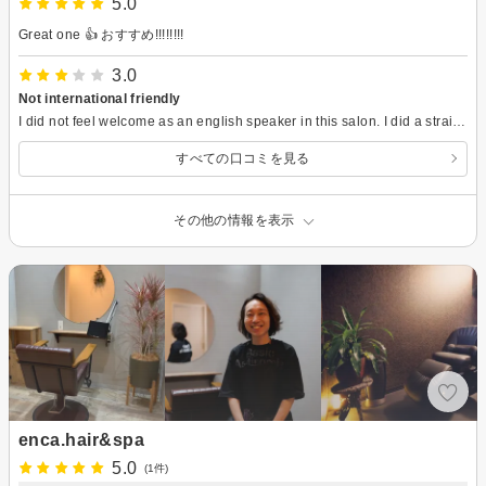
5.0
Great one 👍 おすすめ!!!!!!!!
3.0
Not international friendly
I did not feel welcome as an english speaker in this salon. I did a straight perm and cut curtain bangs in this salon. The straight perm is good, but the bangs cut isn’t. The hairdresser did not want to cut it like I showed him, so my bang is too long and not the same lengh on both sides. The hairdresser and assistant I had did not speak english, only very few words and they could not understand me talking in english, so they used the translator all the time but it was not really possible to have a conversation with them about what I wanted to do today.
すべての口コミを見る
その他の情報を表示
enca.hair&spa
5.0
(1件)