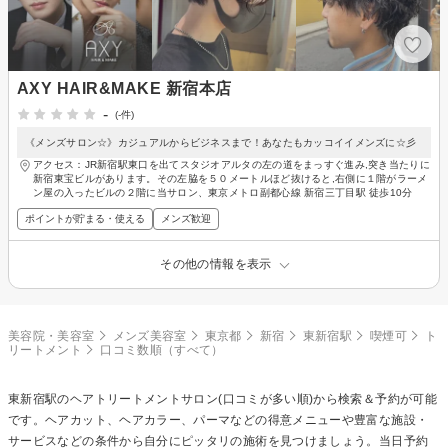
AXY HAIR&MAKE 新宿本店
-
(-件)
《メンズサロン☆》カジュアルからビジネスまで！あなたもカッコイイメンズに☆彡
アクセス：JR新宿駅東口を出てスタジオアルタの左の道をまっすぐ進み,突き当たりに
新宿東宝ビルがあります。その左脇を５０メートルほど抜けると,右側に１階がラーメ
ン屋の入ったビルの２階に当サロン、東京メトロ副都心線 新宿三丁目駅 徒歩10分
ポイントが貯まる・使える
メンズ歓迎
その他の情報を表示
美容院・美容室
メンズ美容室
東京都
新宿
東新宿駅
喫煙可
ト
リートメント
口コミ数順（すべて）
東新宿駅の
ヘアトリートメント
サロン(口コミが多い順)から検索＆予約が可能
です。ヘアカット、ヘアカラー、パーマなどの得意メニューや豊富な施設・
サービスなどの条件から自分にピッタリの施術を見つけましょう。当日予約