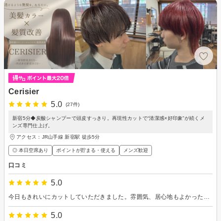
Cerisier
5.0
(27件)
新宿5分◆炭酸シャンプーで頭皮すっきり。再現性カットで“清潔感×好印象”が続くメ
ンズ専門仕上げ。
アクセス：JR山手線 新宿駅 徒歩5分
◎ 本日空席あり
ポイントが貯まる・使える
メンズ歓迎
口コミ
5.0
今日もきれいにカットしていただきました。雰囲気、居心地もよかったです。ありがとうございました。
5.0