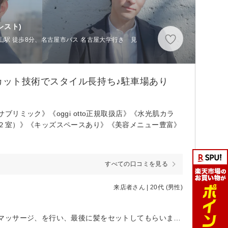
レスト)
山駅 徒歩8分、名古屋市バス 名古屋大学行き 見
カット技術でスタイル長持ち♪駐車場あり
ミック》《oggi otto正規取扱店》《水光肌カラ
２室）》《キッズスペースあり》《美容メニュー豊富》
すべての口コミを見る
来店者さん | 20代 (男性)
初めて伺ったのですが、カット、顔のマッサージ、シェービング、肩等々のマッサージ、を行い、最後に髪をセットしてもらいました。カット、シェービング、マッサージでそれぞれ1人ずつ計3人に対応してもらったのですが、どの方も丁寧で、手際もよく、仕上がりも大満足でした！ さらに、私は美容のことが全くわからなかったのですが、カットから髪セットに至るまで、今やっている作業一つ一つの効果を丁寧に説明してくださったので、最初から最後まで安心して座っていられました。 大変居心地も良かったのでまた来店しようと思います！