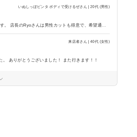
いぬしっぽビンタ ボディで受けるぜさん | 20代 (男性)
本山駅からすぐの美容院です。 内装は広くて清潔感があり、居心地がいいです。 店長のRyoさんは男性カットも得意で、希望通りにカットしてもらえました。 癒しスタッフにトイプードルがいます。甘えんぼさんなので犬好きの方は特に満足できると思います。
来店者さん | 40代 (女性)
。 ありがとうございました！ また行きます！！