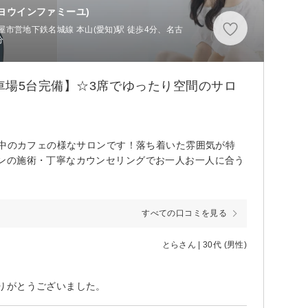
ヨウインファミーユ)
市営地下鉄名城線 本山(愛知)駅 徒歩4分、名古
分
車場5台完備】☆3席でゆったり空間のサロ
街中のカフェの様なサロンです！落ち着いた雰囲気が特
ンの施術・丁寧なカウンセリングでお一人お一人に合う
すべての口コミを見る
とらさん | 30代 (男性)
りがとうございました。