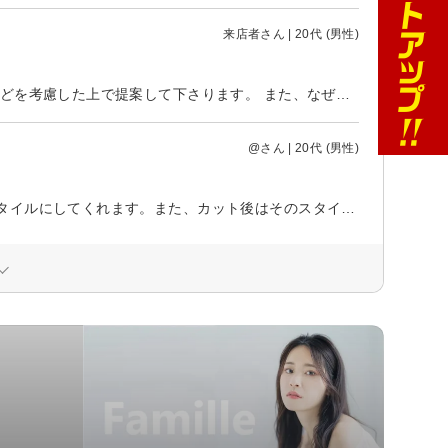
来店者さん | 20代 (男性)
毎回利用させて頂いている大学院生です。 自分に似合う髪型を、髪質や癖などを考慮した上で提案して下さります。 また、なぜこのようなカットを行うのか、どうしてこのような髪型にするのかという「カットの根拠」を伝えながら施術してくださるので毎回安心して通うことが出来ております。
@さん | 20代 (男性)
その人の髪の特徴などを理解した上で、それを生かしてくれるようなヘアスタイルにしてくれます。また、カット後はそのスタイルを撮影し、撮影データを次回のカットで参考にしながらカットしてくれます。利用者一人一人に対して丁寧に接してくれます。