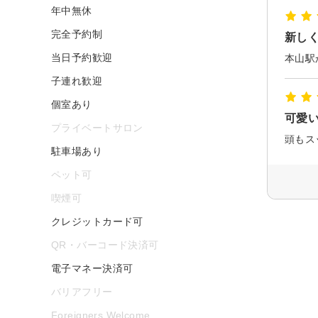
年中無休
完全予約制
新し
当日予約歓迎
子連れ歓迎
個室あり
可愛
プライベートサロン
頭もス
駐車場あり
ペット可
喫煙可
クレジットカード可
QR・バーコード決済可
電子マネー決済可
バリアフリー
Foreigners Welcome