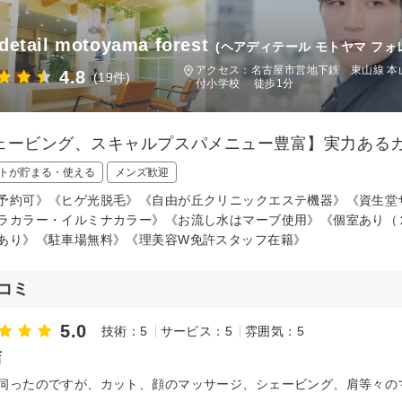
 detail motoyama forest
(ヘアディテール モトヤマ フォ
アクセス：名古屋市営地下鉄 東山線 本
4.8
(19件)
付小学校 徒歩1分
ェービング、スキャルプスパメニュー豊富】実力ある
トが貯まる・使える
メンズ歓迎
予約可》《ヒゲ光脱毛》《自由が丘クリニックエステ機器》《資生堂サブリ
ラカラー・イルミナカラー》《お流し水はマーブ使用》《個室あり（
あり》《駐車場無料》《理美容W免許スタッフ在籍》
コミ
5.0
技術：5
サービス：5
雰囲気：5
店