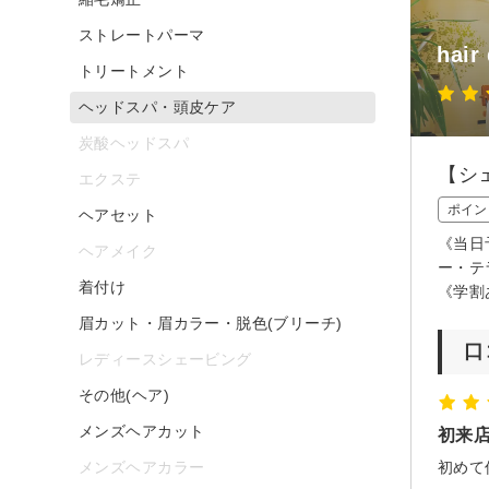
ストレートパーマ
hair
トリートメント
ヘッドスパ・頭皮ケア
炭酸ヘッドスパ
【シ
エクステ
ポイン
ヘアセット
《当日
ヘアメイク
ー・テ
着付け
《学割
眉カット・眉カラー・脱色(ブリーチ)
口
レディースシェービング
その他(ヘア)
メンズヘアカット
初来
メンズヘアカラー