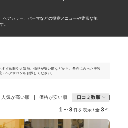
ト、ヘアカラー、パーマなどの得意メニューや豊富な施
す。
おすすめ順や人気順、価格が安い順などから、条件に合った美容
院・ヘアサロンをお探しください。
人気が高い順
価格が安い順
口コミ数順
1
3
3
〜
件を表示 / 全
件