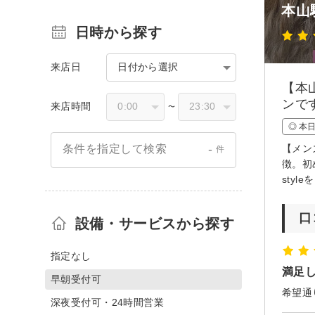
本山
日時から探す
来店日
日付から選択
【本
ンで
来店時間
〜
◎ 本
-
【メン
条件を指定して検索
件
徴。初
sty
口
設備・サービスから探す
指定なし
満足
早朝受付可
希望通
深夜受付可・24時間営業