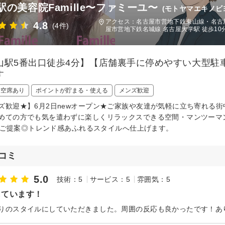
駅の美容院Famille〜ファミーユ〜
(モトヤマエキノビ
アクセス：名古屋市営地下鉄東山線・名古屋
4.8
(4件)
屋市営地下鉄名城線 名古屋大学駅 徒歩10
山駅5番出口徒歩4分】【店舗裏手に停めやすい大型駐
す
日空席あり
ポイントが貯まる・使える
メンズ歓迎
ズ歓迎★】6月2日newオープン★ご家族や友達が気軽に立ち寄れる
めての方でも気を遣わずに楽しくリラックスできる空間・マンツーマ
leをご提案◎トレンド感あふれるスタイルへ仕上げます。
コミ
5.0
技術：5
サービス：5
雰囲気：5
しています！
りのスタイルにしていただきました。周囲の反応も良かったです！あ