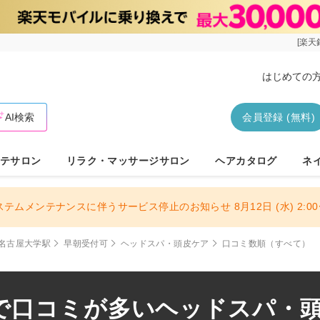
[楽天
はじめての
AI検索
会員登録 (無料)
テサロン
リラク・マッサージサロン
ヘアカタログ
ネ
ステムメンテナンスに伴うサービス停止のお知らせ 8月12日 (水) 2:00〜
名古屋大学駅
早朝受付可
ヘッドスパ・頭皮ケア
口コミ数順（すべて）
で口コミが多いヘッドスパ・頭皮