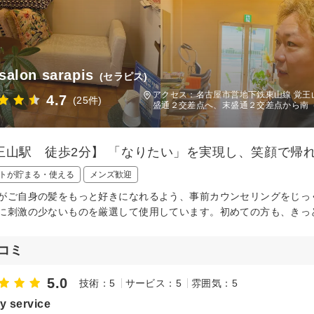
 salon sarapis
(セラピス)
アクセス：名古屋市営地下鉄東山線 覚
4.7
(25件)
盛通２交差点へ、末盛通２交差点から南
王山駅 徒歩2分】 「なりたい」を実現し、笑顔で帰
トが貯まる・使える
メンズ歓迎
がご自身の髪をもっと好きになれるよう、事前カウンセリングをじっ
に刺激の少ないものを厳選して使用しています。初めての方も、きっ
コミ
5.0
技術：5
サービス：5
雰囲気：5
ty service