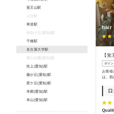
覚王山駅
上社駅
車道駅
hair
自由ケ丘(愛知)駅
千種駅
名古屋大学駅
【覚
東山公園(愛知)駅
ポイン
吹上(愛知)駅
お客様
藤が丘(愛知)駅
は、肌
星ケ丘(愛知)駅
口
本郷(愛知)駅
本山(愛知)駅
Quali