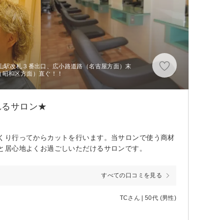
王山駅改札３番出口、広小路道路（名古屋方面）末
（昭和区方面）直ぐ！！
れるサロン★
くり行ってからカットを行います。当サロンで使う商材
と居心地よくお過ごしいただけるサロンです。
すべての口コミを見る
TCさん | 50代 (男性)