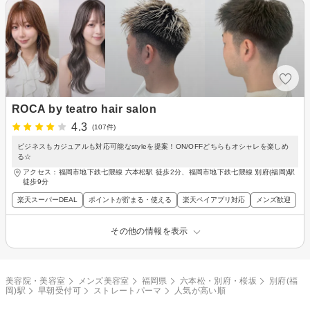
ROCA by teatro hair salon
4.3
(107件)
ビジネスもカジュアルも対応可能なstyleを提案！ON/OFFどちらもオシャレを楽しめ
る☆
アクセス：福岡市地下鉄七隈線 六本松駅 徒歩2分、福岡市地下鉄七隈線 別府(福岡)駅
徒歩9分
楽天スーパーDEAL
ポイントが貯まる・使える
楽天ペイアプリ対応
メンズ歓迎
その他の情報を表示
美容院・美容室
メンズ美容室
福岡県
六本松・別府・桜坂
別府(福
岡)駅
早朝受付可
ストレートパーマ
人気が高い順