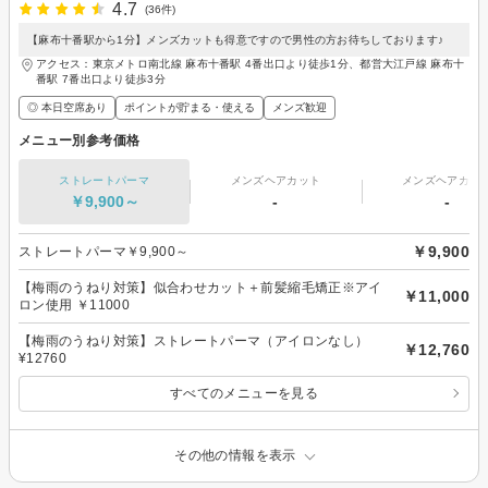
4.7
(36件)
【麻布十番駅から1分】メンズカットも得意ですので男性の方お待ちしております♪
アクセス：東京メトロ南北線 麻布十番駅 4番出口より徒歩1分、都営大江戸線 麻布十
番駅 7番出口より徒歩3分
◎ 本日空席あり
ポイントが貯まる・使える
メンズ歓迎
メニュー別参考価格
ストレートパーマ
メンズヘアカット
メンズヘアカラ
￥9,900～
-
-
￥9,900
ストレートパーマ￥9,900～
【梅雨のうねり対策】似合わせカット＋前髪縮毛矯正※アイ
￥11,000
ロン使用 ￥11000
【梅雨のうねり対策】ストレートパーマ（アイロンなし）
￥12,760
¥12760
すべてのメニューを見る
その他の情報を表示