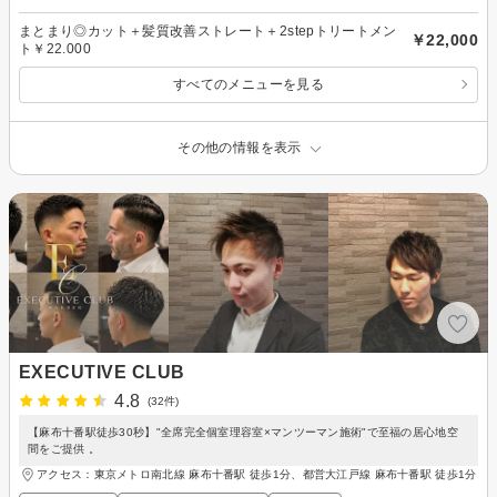
まとまり◎カット＋髪質改善ストレート＋2stepトリートメン
￥22,000
ト￥22.000
すべてのメニューを見る
その他の情報を表示
EXECUTIVE CLUB
4.8
(32件)
【麻布十番駅徒歩30秒】"全席完全個室理容室×マンツーマン施術"で至福の居心地空
間をご提供 。
アクセス：東京メトロ南北線 麻布十番駅 徒歩1分、都営大江戸線 麻布十番駅 徒歩1分