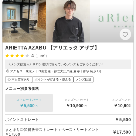
ARIETTA AZABU 【アリエッタ アザブ】
4.1
(6件)
《メンズ歓迎☆》サロン選びに悩んでいるメンズもご安心ください！
アクセス：東京メトロ南北線・都営大江戸線 麻布十番駅 徒歩1分
◎ 本日空席あり
ポイントが貯まる・使える
メンズ歓迎
メニュー別参考価格
ストレートパーマ
メンズヘアカット
メンズヘアカラ
￥5,500～
￥10,900～
￥10,900～
￥5,500
ポイントストレート
まとまり◎髪質改善ストレート＋ベーストリートメント
￥17,500
￥17500