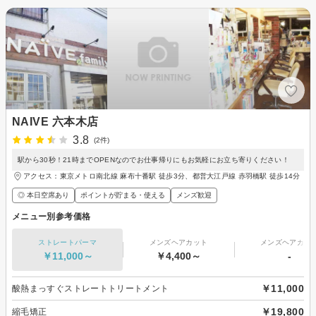
NAIVE 六本木店
3.8
(2件)
駅から30秒！21時までOPENなのでお仕事帰りにもお気軽にお立ち寄りください！
アクセス：東京メトロ南北線 麻布十番駅 徒歩3分、都営大江戸線 赤羽橋駅 徒歩14分
◎ 本日空席あり
ポイントが貯まる・使える
メンズ歓迎
メニュー別参考価格
ストレートパーマ
メンズヘアカット
メンズヘアカラ
￥11,000～
￥4,400～
-
￥11,000
酸熱まっすぐストレートトリートメント
￥19,800
縮毛矯正