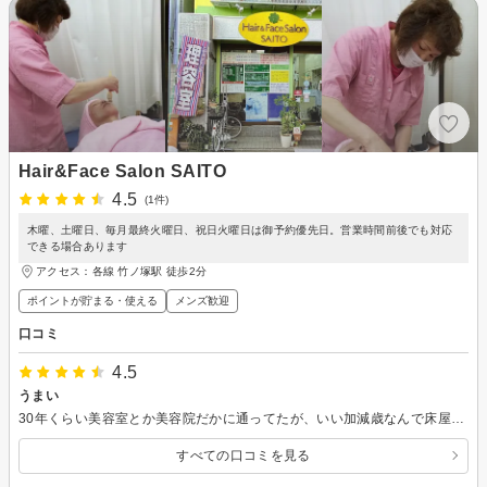
Hair&Face Salon SAITO
4.5
(1件)
木曜、土曜日、毎月最終火曜日、祝日火曜日は御予約優先日。営業時間前後でも対応
できる場合あります
アクセス：各線 竹ノ塚駅 徒歩2分
ポイントが貯まる・使える
メンズ歓迎
口コミ
4.5
うまい
30年くらい美容室とか美容院だかに通ってたが、いい加減歳なんで床屋とか理容室とか行くようにしたが、こちらは切るのが相当上手い。 若い美容師とか殆ど下手くそなんで、指名とか使わないなら床屋さんや理容室とか行った方がいいと分かった。
すべての口コミを見る