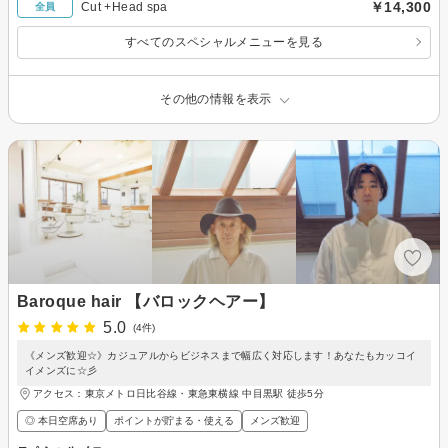
￥14,300
Cut +Head spa
全員
すべてのスペシャルメニューを見る
その他の情報を表示
Baroque hair 【バロックヘアー】
5.0
(4件)
《メンズ歓迎☆》カジュアルからビジネスまで幅広く対応します！あなたもカッコイ
イメンズに☆彡
アクセス：東京メトロ日比谷線・東急東横線 中目黒駅 徒歩5分
◎ 本日空席あり
ポイントが貯まる・使える
メンズ歓迎