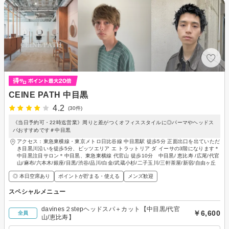
CEINE PATH 中目黒
4.2
(30件)
《当日予約可・22時迄営業》周りと差がつくオフィススタイルに◎パーマやヘッドス
パおすすめです＃中目黒
アクセス：東急東横線・東京メトロ日比谷線 中目黒駅 徒歩5分 正面出口を出ていただ
き目黒川沿いを徒歩5分、ピッツエリア エ トラットリア ダ イーサの3階になります＊
中目黒注目サロン＊中目黒、東急東横線 代官山 徒歩10分 中目黒/ 恵比寿 /広尾/代官
山/麻布/六本木/銀座/目黒/渋谷/品川/白金/武蔵小杉/二子玉川/三軒茶屋/新宿/自由ヶ丘
◎ 本日空席あり
ポイントが貯まる・使える
メンズ歓迎
スペシャルメニュー
davines２stepヘッドスパ＋カット【中目黒/代官
￥6,600
全員
山/恵比寿】