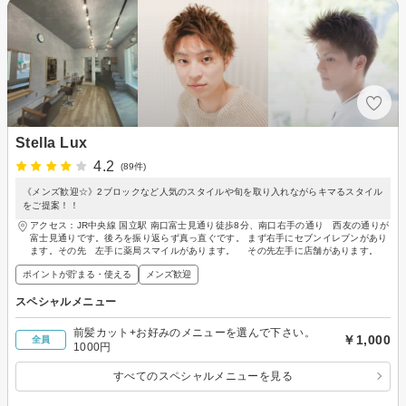
Stella Lux
4.2
(89件)
《メンズ歓迎☆》2ブロックなど人気のスタイルや旬を取り入れながらキマるスタイル
をご提案！！
アクセス：JR中央線 国立駅 南口富士見通り徒歩8分、南口右手の通り 西友の通りが
富士見通りです。後ろを振り返らず真っ直ぐです。 まず右手にセブンイレブンがあり
ます。その先 左手に薬局スマイルがあります。 その先左手に店舗があります。
ポイントが貯まる・使える
メンズ歓迎
スペシャルメニュー
前髪カット+お好みのメニューを選んで下さい。
￥1,000
全員
1000円
すべてのスペシャルメニューを見る