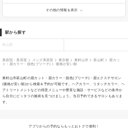
その他の情報を表示
駅から探す
萩山駅
美容院・美容室
メンズ美容室
東京都
東村山市
萩山町
眉カッ
ト・眉カラー・脱色(ブリーチ)
価格が安い順
東村山市萩山町の
眉カット・眉カラー・脱色(ブリーチ)・眉エクステ
サロン
(価格が安い順)から検索＆予約が可能です。ヘアカラー、リタッチカラー、ヘ
アトリートメントなどの得意メニューや豊富な施設・サービスなどの条件か
ら自分にピッタリの施術を見つけましょう。当日予約できるサロンもありま
す。
アプリからの予約ならもっとおトクで便利！