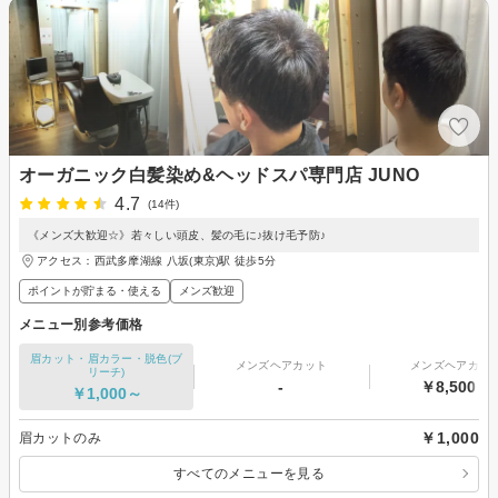
オーガニック白髪染め&ヘッドスパ専門店 JUNO
4.7
(14件)
《メンズ大歓迎☆》若々しい頭皮、髪の毛に♪抜け毛予防♪
アクセス：西武多摩湖線 八坂(東京)駅 徒歩5分
ポイントが貯まる・使える
メンズ歓迎
メニュー別参考価格
眉カット・眉カラー・脱色(ブ
メンズヘアカット
メンズヘアカラ
リーチ)
-
￥8,500～
￥1,000～
￥1,000
眉カットのみ
すべてのメニューを見る