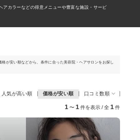
、ヘアカラーなどの得意メニューや豊富な施設・サービ
価格が安い順などから、条件に合った美容院・ヘアサロンをお探し
人気が高い順
価格が安い順
口コミ数順
1
1
1
〜
件を表示 / 全
件