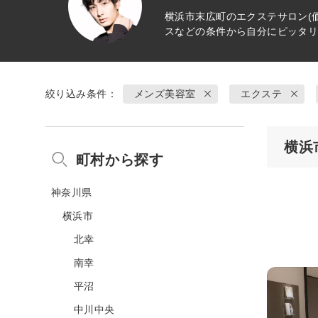
横浜市末広町の
エクステ
サロン(
スなどの条件から自分にピッタ
絞り込み条件：
メンズ美容室
エクステ
横浜
町村から探す
神奈川県
横浜市
北幸
南幸
平沼
中川中央