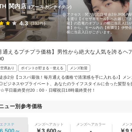
TH 関内店
(アース カンナイテン)
アクセス：関内駅北口 徒歩2分JR関
を渡り【イセザキモール】へお越し下
4.3
(392件)
蔵】の恐竜のオブジェの横に当店入口が
番】から。モール内の【有隣堂】伊勢
横に当店入口がございます。
月通えるプチプラ価格】男性から絶大な人気を誇るヘ
00
日空席あり
ポイントが貯まる・使える
メンズ歓迎
徒歩2分【コスパ最強！毎月通える価格で清潔感を手に入れる♪】メ
◎ビジネスやプライベート、あなたのライフスタイルに合った髪型を
00☆平日最終受付20：00・日曜祝日18時最終受付！
ニュー別参考価格
エクステ
メンズヘアカット
メンズヘアカラー
メン
6,500～
￥3,600～
-
￥9,