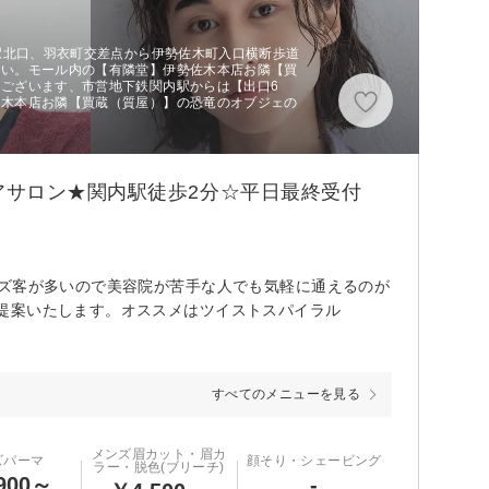
内駅北口、羽衣町交差点から伊勢佐木町入口横断歩道
さい。モール内の【有隣堂】伊勢佐木本店お隣【買
ございます、市営地下鉄関内駅からは【出口6
佐木本店お隣【買蔵（質屋）】の恐竜のオブジェの
アサロン★関内駅徒歩2分☆平日最終受付
ンズ客が多いので美容院が苦手な人でも気軽に通えるのが
提案いたします。オススメはツイストスパイラル
すべてのメニューを見る
メンズ眉カット・眉カ
ズパーマ
顔そり・シェービング
ラー・脱色(ブリーチ)
900～
-