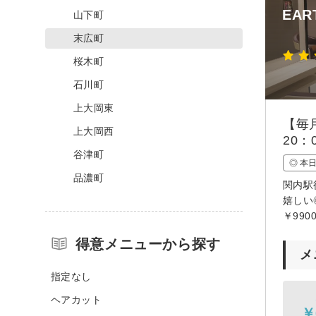
EAR
山下町
末広町
桜木町
石川町
上大岡東
【毎
上大岡西
20：
谷津町
◎ 本
品濃町
関内駅
嬉しい
￥99
得意メニューから探す
メ
指定なし
ヘアカット
￥