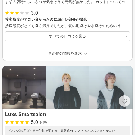
まず入店時のあいさつが気怠そうで元気が無かった。 カットについての相談をしたが、カタログを見せる事もなくカットをし始めた。 ヘッドスパもシャワーの温度が熱湯かと思うくらい熱かった。 二度と行く事は無いので別にいいが、一年間ヘアサロンを色々見たが過去一最悪な気分になった。
3.0
接客態度がすごい良かったのに細かい部分が残念
接客態度がとても良く満足でしたが、髪の毛避けや水避けのための首に巻くやつが緩く服の中に髪が大量に入ってしまったりシャンプー後の水が垂れてきたりと、詰めが甘い印象を受けてしまった。
すべての口コミを見る
その他の情報を表示
Luxs Smartsalon
5.0
(4件)
《メンズ歓迎☆》第一印象を変える、清潔感×センスあるメンズスタイルに♪♪