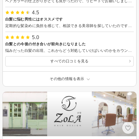
ヘアカラーの仕上がりがとても良かったので、リピートでお願いしました。 当初はカットのつもりでしたが、 こちらの希望を伝えると、具体的なご提案をいただきパーマをかけました。 想像通りの仕上がりで、扱いしやすく、とても満足しています。
4.5
白髪に悩む男性にはオススメです
定期的な髪染めに負担を感じて、相談できる美容師を探していたのですが、担当してくださった方は、カラーリングのエキスパートで、ここから4ヶ月先までをイメージしてブリーチと髪染めをしていただきました。大聞こえる仕上がりにとても満足しています。白髪で悩む男性はぜひ相談してみてください。
5.0
白髪との今後の付き合いが前向きになりました
悩みだった白髪の出現、これからどう対処していけばいいのかをカウンセリングしていただきました。 予約とは異なったメニューですが、結果的に、お願いしてとてもよかったです。 先入観や自分で調べた知識には限界があり、知識と技術が的確な担当者の方によって白髪で暗くなっていた気持ちが前向きになりました。カットのテクニックもすばらしいのだ、トリートメントなしで髪がさらさらになりました。 頭皮の調子がすぐ悪くなるのですが、ミルボンの口コミがよいシャンプーを販売されていて、詰め替え用のたっぷりサイズが買えたのもよかったです
すべての口コミを見る
その他の情報を表示