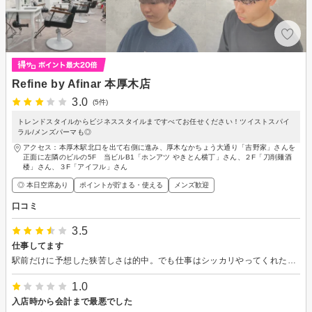
Refine by Afinar 本厚木店
3.0
(5件)
トレンドスタイルからビジネススタイルまですべてお任せください！ツイストスパイ
ラル/メンズパーマも◎
アクセス：本厚木駅北口を出て右側に進み、厚木なかちょう大通り「吉野家」さんを
正面に左隣のビルの5F 当ビルB1「ホンアツ やきとん横丁」さん、２F「刀削麺酒
楼」さん、３F「アイフル」さん
◎ 本日空席あり
ポイントが貯まる・使える
メンズ歓迎
口コミ
3.5
仕事してます
駅前だけに予想した狭苦しさは的中。でも仕事はシッカリやってくれた気がします。これからも頑張ってください。
1.0
入店時から会計まで最悪でした