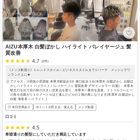
AIZU本厚木 白髪ぼかし ハイライト バレイヤージュ 髪
質改善
4.7
(3件)
《メンズ歓迎☆》トレンドスタイル～ビジネススタイルまで☆パーマ メッシュでワ
ンランク上に★
アクセス：小田急小田原線 本厚木駅徒歩2分 東口徒歩３分(本厚木 白髪ぼかし 白髪ぼ
かしハイライト ハイライト バレイヤージュ 髪質改善 デザインカラー 白髪) 、本厚木
駅北口を出て目の前の大きい交差点を渡り、本厚木一番街を直進、ドトールコーヒー
の角を右曲がり１０メートルほど進んだビルの２階の奥になります(本厚木 白髪ぼかし
白髪 海老名 ハイライト )
◎ 本日空席あり
ポイントが貯まる・使える
メンズ歓迎
口コミ
4.5
希望通りの髪型にしていただき満足しています