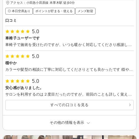
アクセス：小田急小田原線 本厚木駅 徒歩0分
◎ 本日空席あり
ポイントが貯まる・使える
メンズ歓迎
口コミ
5.0
車椅子ユーザーです
車椅子で施術を受けたのですが、いつも暖かく対応してくださり感謝してます 今回は疲れていたのもあったのですが、あまりに心地よく眠ってしまいました 施術しにくかったでしょうに優しく対応してくださいました 感謝です次回もお願いしたいです
5.0
穏やか
カラーや髪型の相談に丁寧に対応してくださりとても良かったです 穏やかな口調で説明を受けていてもあたたかい気持ちにになれます 今回もありがとうございました 次回も必ず行きます
5.0
安心感がありました。
サロンを利用するのは２度目だったのですが、前回のことも詳しく覚えていてくださって、次回の相談にも乗ってくださり、とても安心して施術を受けることができました。ありがとうございました。
すべての口コミを見る
その他の情報を表示