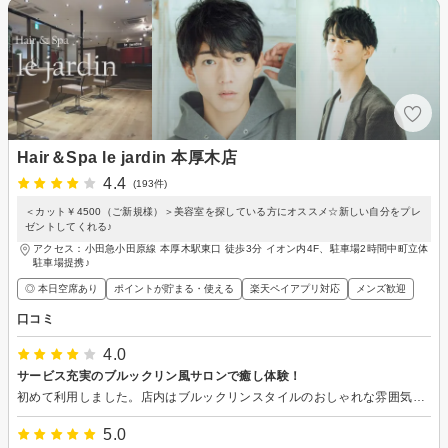
Hair＆Spa le jardin 本厚木店
4.4
(193件)
＜カット￥4500（ご新規様）＞美容室を探している方にオススメ☆新しい自分をプレ
ゼントしてくれる♪
アクセス：小田急小田原線 本厚木駅東口 徒歩3分 イオン内4F、駐車場2時間中町立体
駐車場提携♪
◎ 本日空席あり
ポイントが貯まる・使える
楽天ペイアプリ対応
メンズ歓迎
口コミ
4.0
サービス充実のブルックリン風サロンで癒し体験！
初めて利用しました。店内はブルックリンスタイルのおしゃれな雰囲気で、リラックスできる空間でした。カウンセリングではこちらの要望をしっかり聞いてくださり、ドリンクサービスも美味しかったです。 シャンプーやフェイシャルパック、頭や肩のマッサージなど、スパメニューがとても充実していて丁寧に施術していただけたのも良かったです。これだけ色々なサービスがついて初回5500円はお得だと感じました。 一方で、美容師さんが素手ではなくポリエステル手袋で施術されていたためか、髪を引っ張られる時に少し痛みを感じました。仕上がりも自分のイメージ通り…とまではいかなかったので、今後のセットのしやすさや日々の髪のまとまり方を様子見したいと思います。 今のトコロでは、「またスパを受けに行きたいな」と感じましたが、時間とともに髪の扱いやすさや仕上がりへの満足度が高くなれば、オススメを受けたパーマなどでぜひ再訪したいと思います。
5.0