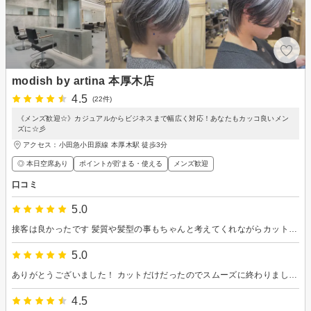
modish by artina 本厚木店
4.5
(22件)
《メンズ歓迎☆》カジュアルからビジネスまで幅広く対応！あなたもカッコ良いメン
ズに☆彡
アクセス：小田急小田原線 本厚木駅 徒歩3分
◎ 本日空席あり
ポイントが貯まる・使える
メンズ歓迎
口コミ
5.0
接客は良かったです 髪質や髪型の事もちゃんと考えてくれながらカットして頂けたので満足しています
5.0
ありがとうございました！ カットだけだったのでスムーズに終わりました。
4.5