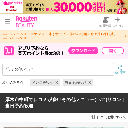
会員登録
ログイン
システムメンテナンスに伴うサービス停止のお知らせ 8月12日 (水)
2:00〜5:30
その他(ヘア)
条件変更
絞り込み条件：
メンズ美容室
当日予約歓迎
厚木市中町で口コミが多いその他メニュー(ヘア)サロン |
当日予約歓迎
口コミ数順:すべて