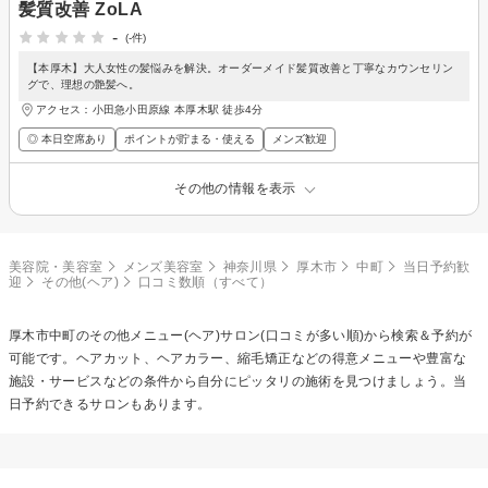
髪質改善 ZoLA
-
(-件)
【本厚木】大人女性の髪悩みを解決。オーダーメイド髪質改善と丁寧なカウンセリン
グで、理想の艶髪へ。
アクセス：小田急小田原線 本厚木駅 徒歩4分
◎ 本日空席あり
ポイントが貯まる・使える
メンズ歓迎
その他の情報を表示
美容院・美容室
メンズ美容室
神奈川県
厚木市
中町
当日予約歓
迎
その他(ヘア)
口コミ数順（すべて）
厚木市中町の
その他メニュー(ヘア)
サロン(口コミが多い順)から検索＆予約が
可能です。ヘアカット、ヘアカラー、縮毛矯正などの得意メニューや豊富な
施設・サービスなどの条件から自分にピッタリの施術を見つけましょう。当
日予約できるサロンもあります。