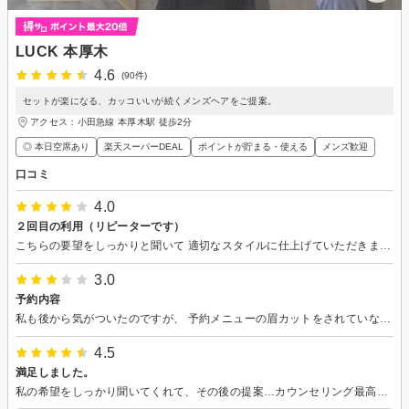
LUCK 本厚木
4.6
(90件)
セットが楽になる、カッコいいが続くメンズヘアをご提案。
アクセス：小田急線 本厚木駅 徒歩2分
◎ 本日空席あり
楽天スーパーDEAL
ポイントが貯まる・使える
メンズ歓迎
口コミ
4.0
２回目の利用（リピーターです）
こちらの要望をしっかりと聞いて 適切なスタイルに仕上げていただきました。 安心してお任せできました。 仕上がりにも満足しております。
3.0
予約内容
私も後から気がついたのですが、 予約メニューの眉カットをされていなかった。 他は良かったかと思います。
4.5
満足しました。
私の希望をしっかり聞いてくれて、その後の提案…カウンセリング最高でした。 また、仕上がりも会話も満足で気持ち良く過ごせました。