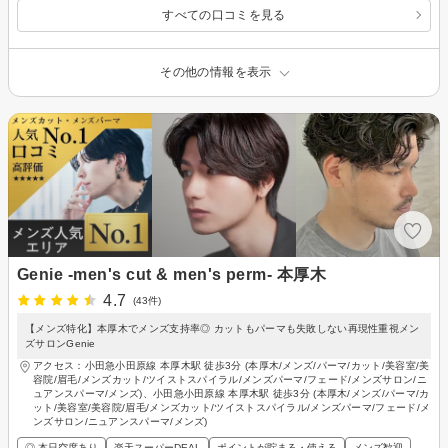
すべての口コミを見る
その他の情報を表示
Genie -men's cut & men's perm- 本厚木
4.7
(43件)
【メンズ特化】本厚木でメンズ支持率◎ カットもパーマも失敗しない再現性重視メン
ズサロンGenie
アクセス：小田急小田原線 本厚木駅 徒歩3分 (本厚木/メンズ/パーマ/カット/美容室/美
容院/眉毛/メンズカット/ツイストスパイラル/メンズパーマ/フェード/メンズサロン/ニ
ュアンスパーマ/メンズ)、小田急小田原線 本厚木駅 徒歩3分 (本厚木/メンズ/パーマ/カ
ット/美容室/美容院/眉毛/メンズカット/ツイストスパイラル/メンズパーマ/フェード/メ
ンズサロン/ニュアンスパーマ/メンズ)
◎ 本日空席あり
楽天スーパーDEAL
ポイントが貯まる・使える
メンズ歓迎