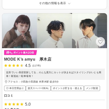
その他の情報を表示
MODE K’s amyu 厚木店
4.5
(117件)
近所でいい美容室探してる…そんな貴方にカットが決まればスタイリングがいとも簡
単！駅直結！駐車場有！
アクセス：小田急小田原線 本厚木駅 徒歩5分
◎ 本日空席あり
楽天スーパーDEAL
ポイントが貯まる・使える
メンズ歓迎
口コミ
5.0