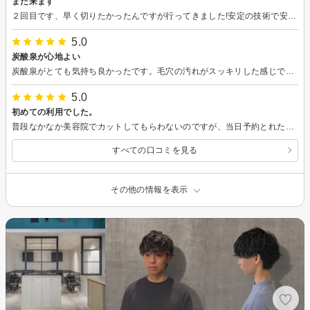
また来ます
２回目です、早く切りたかったんですが行ってきました!安定の技術で安心できます。親切な接客、手入れのアドバイスもいただきました。お店のタブレットでYouTuberを見ながら、寛げました。
5.0
炭酸泉が心地よい
炭酸泉がとても気持ち良かったです。毛穴の汚れがスッキリした感じで頭頂部の痒みが消えました。ありがとうございます。
5.0
初めての利用でした。
普段なかなか美容院でカットしてもらわないのですが、当日予約とれたので思い切って行ってみました。 お話ししやすく、店内も明るく、居心地の良い空間でした。 眉カットもシャンプーもありがとうございました。トトロかわいいですよね。 髪切ってもらったり、シャンプーしてもらうとすごく眠くなるのですが、頑張って目を開けてました。
すべての口コミを見る
その他の情報を表示