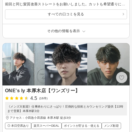
前回と同じ髪質改善ストレートをお願いしました。カットも希望通りにしてくださり良かったです。良心的な料金だと思いますし、また利用したいと思います。
すべての口コミを見る
その他の情報を表示
ONE's ly 本厚木店【ワンズリー】
4.5
(16件)
《メンズ大歓迎》仕事終わりにさっぱり！圧倒的な技術とカウンセリング提供【22時
まで営業】本厚木駅3分
アクセス：小田急小田原線 本厚木駅 徒歩3分
◎ 本日空席あり
楽天スーパーDEAL
ポイントが貯まる・使える
メンズ歓迎