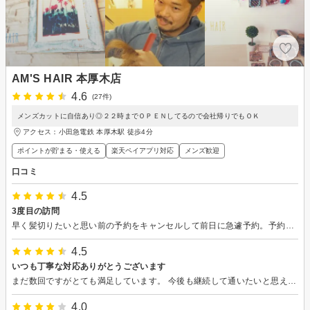
AM'S HAIR 本厚木店
4.6
(27件)
メンズカットに自信あり◎２２時までＯＰＥＮしてるので会社帰りでもＯＫ
アクセス：小田急電鉄 本厚木駅 徒歩4分
ポイントが貯まる・使える
楽天ペイアプリ対応
メンズ歓迎
口コミ
4.5
3度目の訪問
早く髪切りたいと思い前の予約をキャンセルして前日に急遽予約。予約時間に遅れてしまい申し訳ないです… カット、眉カット共に安定していて言う事なしです！ また利用したいです！
4.5
いつも丁寧な対応ありがとうございます
まだ数回ですがとても満足しています。 今後も継続して通いたいと思えるお店です
4.0