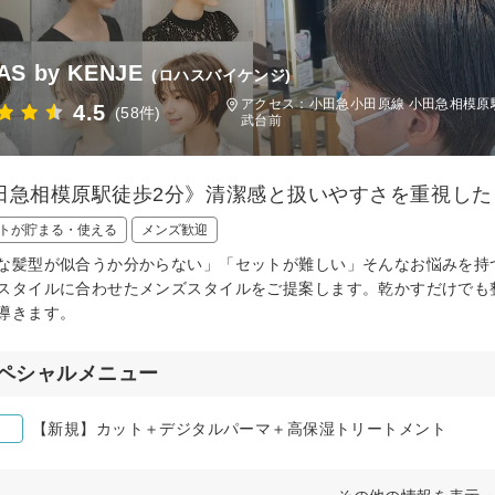
AS by KENJE
(ロハスバイケンジ)
アクセス：小田急小田原線 小田急相模原駅
4.5
(58件)
武台前
田急相模原駅徒歩2分》清潔感と扱いやすさを重視し
トが貯まる・使える
メンズ歓迎
な髪型が似合うか分からない」「セットが難しい」そんなお悩みを持
スタイルに合わせたメンズスタイルをご提案します。乾かすだけでも
導きます。
ペシャルメニュー
【新規】カット＋デジタルパーマ＋高保湿トリートメント