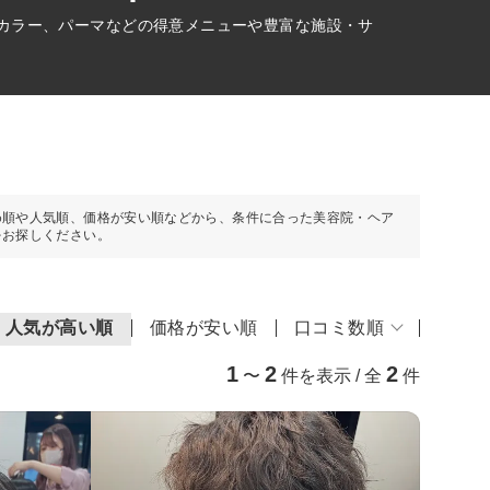
アカラー、パーマなどの得意メニューや豊富な施設・サ
め順や人気順、価格が安い順などから、条件に合った美容院・ヘア
をお探しください。
人気が高い順
価格が安い順
口コミ数順
1
2
2
〜
件を表示 / 全
件