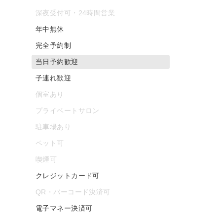
深夜受付可・24時間営業
年中無休
完全予約制
当日予約歓迎
子連れ歓迎
個室あり
プライベートサロン
駐車場あり
ペット可
喫煙可
クレジットカード可
QR・バーコード決済可
電子マネー決済可