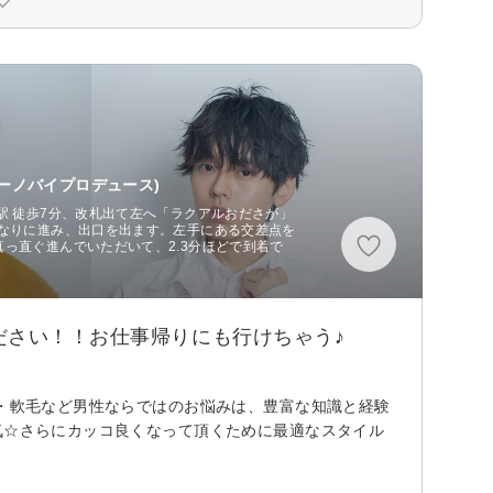
ーノバイプロデュース)
駅 徒歩7分、改札出て左へ「ラクアルおださが」
道なりに進み、出口を出ます。左手にある交差点を
っ直ぐ進んでいただいて、2.3分ほどで到着で
ださい！！お仕事帰りにも行けちゃう♪
毛・軟毛など男性ならではのお悩みは、豊富な知識と経験
気☆さらにカッコ良くなって頂くために最適なスタイル