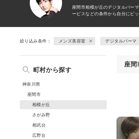
座間市相模が丘の
デジタルパー
ービスなどの条件から自分にピ
絞り込み条件：
メンズ美容室
デジタルパーマ
座間
町村から探す
神奈川県
座間市
相模が丘
さがみ野
相武台
広野台