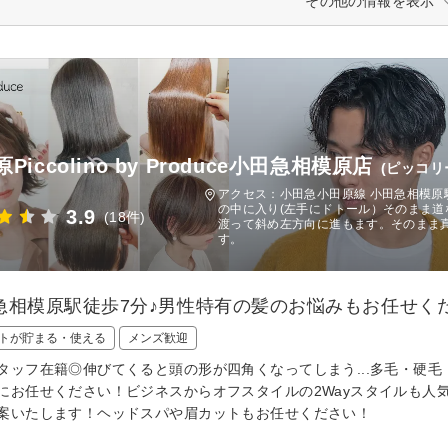
その他の情報を表示
Piccolino by Produce小田急相模原店
(ピッコリ
アクセス：小田急小田原線 小田急相模原
の中に入り(左手にドトール）そのまま
3.9
(18件)
渡って斜め左方向に進もます。そのまま真
す。
急相模原駅徒歩7分♪男性特有の髪のお悩みもお任せく
トが貯まる・使える
メンズ歓迎
タッフ在籍◎伸びてくると頭の形が四角くなってしまう...多毛・硬
にお任せください！ビジネスからオフスタイルの2Wayスタイルも人
案いたします！ヘッドスパや眉カットもお任せください！