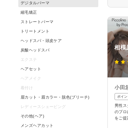
デジタルパーマ
縮毛矯正
ストレートパーマ
トリートメント
ヘッドスパ・頭皮ケア
相模原
炭酸ヘッドスパ
エクステ
ヘアセット
ヘアメイク
小田
着付け
ポイン
眉カット・眉カラー・脱色(ブリーチ)
男性ス
レディースシェービング
のプロ
その他(ヘア)
をご提
メンズヘアカット