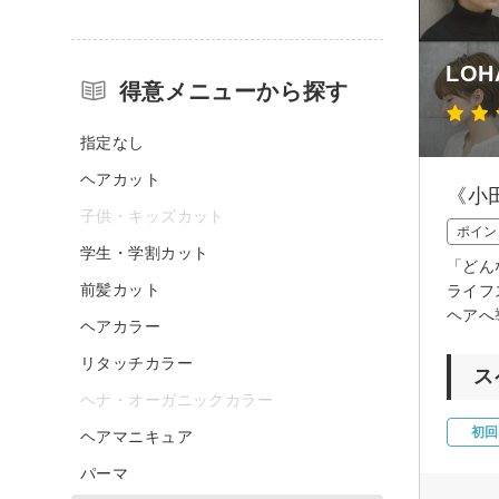
LOH
得意メニューから探す
指定なし
ヘアカット
《小
子供・キッズカット
ポイン
学生・学割カット
「どん
前髪カット
ライフ
ヘアへ
ヘアカラー
リタッチカラー
ス
ヘナ・オーガニックカラー
初回
ヘアマニキュア
パーマ