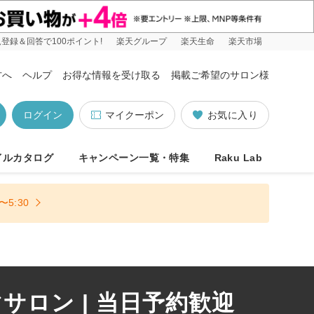
登録＆回答で100ポイント!
楽天グループ
楽天生命
楽天市場
方へ
ヘルプ
お得な情報を受け取る
掲載ご希望のサロン様
ログイン
マイクーポン
お気に入り
イルカタログ
キャンペーン一覧・特集
Raku Lab
5:30
ロン | 当日予約歓迎