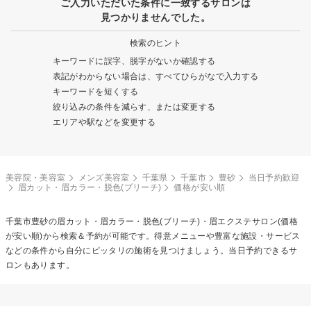
ご入力いただいた条件に一致するサロンは
見つかりませんでした。
検索のヒント
キーワードに誤字、脱字がないか確認する
表記がわからない場合は、すべてひらがなで入力する
キーワードを短くする
絞り込みの条件を減らす、または変更する
エリアや駅などを変更する
美容院・美容室
メンズ美容室
千葉県
千葉市
豊砂
当日予約歓迎
眉カット・眉カラー・脱色(ブリーチ)
価格が安い順
千葉市豊砂の
眉カット・眉カラー・脱色(ブリーチ)・眉エクステ
サロン(価格
が安い順)から検索＆予約が可能です。得意メニューや豊富な施設・サービス
などの条件から自分にピッタリの施術を見つけましょう。当日予約できるサ
ロンもあります。