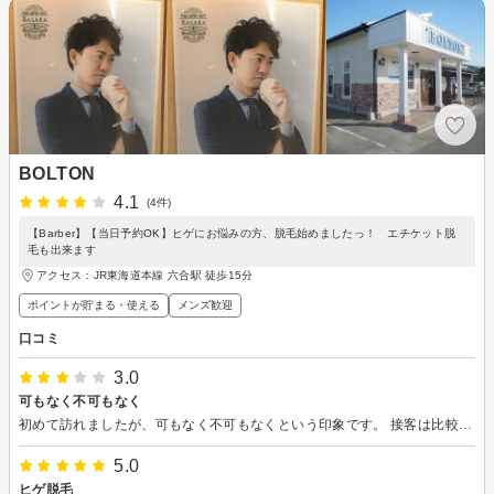
BOLTON
4.1
(4件)
【Barber】【当日予約OK】ヒゲにお悩みの方、脱毛始めましたっ！ エチケット脱
毛も出来ます
アクセス：JR東海道本線 六合駅 徒歩15分
ポイントが貯まる・使える
メンズ歓迎
口コミ
3.0
可もなく不可もなく
初めて訪れましたが、可もなく不可もなくという印象です。 接客は比較的丁寧ですが、担当の方がおしゃべり好きだったので途中から疲れてしまいました（察してくださったのか、シャンプーくらいから静かになりました）。 何より、クレジットカードが使えなかったのはびっくりしました。 PayPayだけは使えるようですが（2021年3月現在）、もし行かれる方がいましたらお気をつけください。
5.0
ヒゲ脱毛