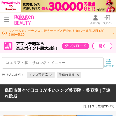
会員登録
ログイン
システムメンテナンスに伴うサービス停止のお知らせ 8月12日 (水)
2:00〜5:30
条件変更
絞り込み条件：
メンズ美容室
子連れ歓迎
島田市阪本で口コミが多いメンズ美容院・美容室 | 子連
れ歓迎
口コミ数順:すべて