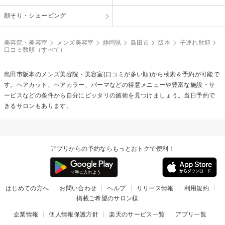
顔そり・シェービング
美容院・美容室
メンズ美容室
静岡県
島田市
阪本
子連れ歓迎
口コミ数順（すべて）
島田市阪本のメンズ美容院・美容室(口コミが多い順)から検索＆予約が可能で
す。ヘアカット、ヘアカラー、パーマなどの得意メニューや豊富な施設・サ
ービスなどの条件から自分にピッタリの施術を見つけましょう。当日予約で
きるサロンもあります。
アプリからの予約ならもっとおトクで便利！
はじめての方へ
お問い合わせ
ヘルプ
リリース情報
利用規約
掲載ご希望のサロン様
企業情報
個人情報保護方針
楽天のサービス一覧
アプリ一覧