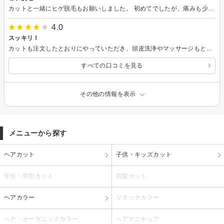
カットと一緒にヒゲ脱毛もお願いしました。 初めてでしたが、痛みも少なく、これから続けていこうと思います！ 毎日の髭剃り時間の短縮になればいいな また、よろしくお願いします！
4.0
スッキリ！
カットも注文したとおりにやっていただき、頭皮洗浄やマッサージもとても気持ちよかったです。スッキリして帰りました。
すべての口コミを見る
その他の情報を表示
メニューから探す
ヘアカット
子供・キッズカット
学生・学割カット
前髪カット
ヘアカラー
リタッチカラー
ヘナ・オーガニックカラー
ヘアマニキュア