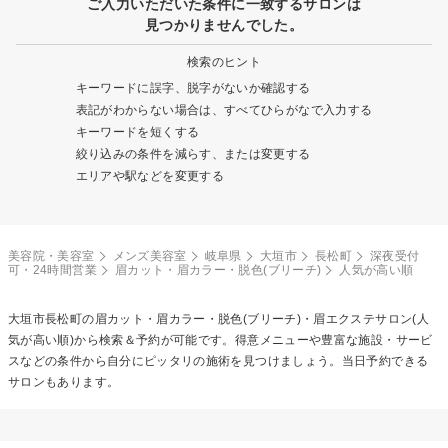
ご入力いただいた条件に一致するサロンは
見つかりませんでした。
検索のヒント
キーワードに誤字、脱字がないか確認する
表記がわからない場合は、すべてひらがなで入力する
キーワードを短くする
絞り込みの条件を減らす、または変更する
エリアや駅などを変更する
美容院・美容室
メンズ美容室
岐阜県
大垣市
長松町
深夜受付
可・24時間営業
眉カット・眉カラー・脱色(ブリーチ)
人気が高い順
大垣市長松町の
眉カット・眉カラー・脱色(ブリーチ)・眉エクステ
サロン(人
気が高い順)から検索＆予約が可能です。得意メニューや豊富な施設・サービ
スなどの条件から自分にピッタリの施術を見つけましょう。当日予約できる
サロンもあります。