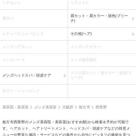
ヘアセット
ヘアメイク
眉カット・眉カラー・脱色(ブリー
着付け
チ)
レディースシェービング
その他(ヘア)
メンズヘアカット
メンズヘアカラー
メンズパーマ
メンズ縮毛矯正
メンズ眉カット・眉カラー・脱色(ブ
メンズヘッドスパ・頭皮ケア
リーチ)
顔そり・シェービング
美容院・美容室
メンズ美容室
大阪府
枚方市
西禁野
枚方市西禁野のメンズ美容院・美容室(おすすめ順)から検索＆予約が可能で
す。ヘアカット、ヘアトリートメント、ヘッドスパ・頭皮ケアなどの得意メ
ニューや豊富な施設・サービスなどの条件から自分にピッタリの施術を見つ