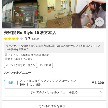
美容院 Re:Style 15 枚方本店
3.7
(202件)
リーズナブルな価格と安心の技術力＆親切対応が大人気のサロン！本物のスタイリス
トの技術を低価格で♪
アクセス：京阪本線 枚方市駅 徒歩5分
カット単価：
￥1,100～
ポイントが貯まる・使える
メンズ歓迎
スペシャルメニュー
アルマダスタイルクレンジングローション
￥3,300
全員
300ml（お持帰り）
すべてのスペシャルメニューを見る
その他の情報を表示