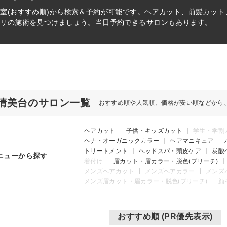
室(おすすめ順)から検索＆予約が可能です。ヘアカット、前髪カッ
タリの施術を見つけましょう。当日予約できるサロンもあります。
晴美台のサロン一覧
おすすめ順や人気順、価格が安い順などから
ヘアカット
子供・キッズカット
学生・学割
ヘナ・オーガニックカラー
ヘアマニキュア
トリートメント
ヘッドスパ・頭皮ケア
炭酸
ニューから探す
着付け
眉カット・眉カラー・脱色(ブリーチ)
メンズヘアカット
メンズヘアカラー
メンズ
メンズ眉カット・眉カラー・脱色(ブリーチ)
顔
おすすめ順 (PR優先表示)