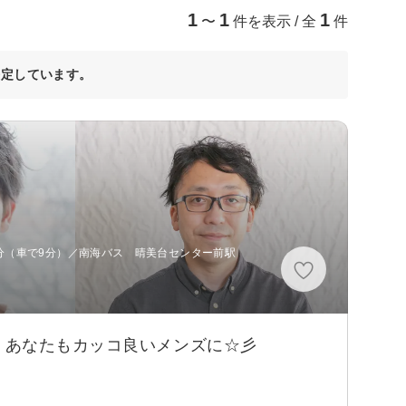
1
1
1
〜
件を表示 / 全
件
決定しています。
4分（車で9分）／南海バス 晴美台センター前駅
！あなたもカッコ良いメンズに☆彡
！