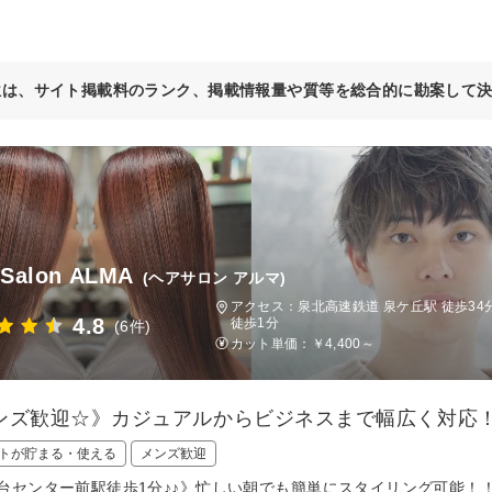
位は、サイト掲載料のランク、掲載情報量や質等を総合的に勘案して
 Salon ALMA
(ヘアサロン アルマ)
アクセス：泉北高速鉄道 泉ケ丘駅 徒歩3
4.8
徒歩1分
(6件)
カット単価：
￥4,400～
ンズ歓迎☆》カジュアルからビジネスまで幅広く対応
トが貯まる・使える
メンズ歓迎
台センター前駅徒歩1分♪♪》忙しい朝でも簡単にスタイリング可能！