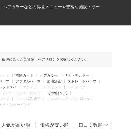
ト、ヘアカラーなどの得意メニューや豊富な施設・サー
、条件に合った美容院・ヘアサロンをお探しください。
カット
前髪カット
ヘアカラー
リタッチカラー
パーマ
デジタルパーマ
縮毛矯正
ストレートパーマ
ヘッドスパ
エクステ
ヘアセット
ヘアメイク
レディースシェービング
その他(ヘア)
パーマ
メンズ縮毛矯正
メンズヘッドスパ・頭皮ケア
そり・シェービング
人気が高い順
価格が安い順
口コミ数順