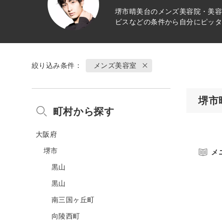
堺市晴美台のメンズ美容院・美容
ビスなどの条件から自分にピッ
絞り込み条件：
メンズ美容室
堺市
町村から探す
大阪府
堺市
メ
黒山
黒山
南三国ヶ丘町
向陵西町