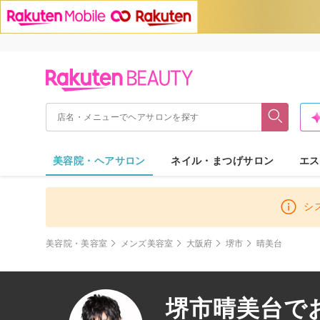
美容院・ヘアサロン
ネイル・まつげサロン
エス
シ
美容院・美容室
メンズ美容室
大阪府
堺市
晴美台
堺市晴美台で