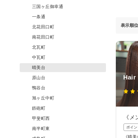
三国ヶ丘御幸通
一条通
表示順
北花田口町
南花田口町
北瓦町
中瓦町
晴美台
Hair
原山台
鴨谷台
旭ヶ丘中町
鉄砲町
《メ
甲斐町西
ポイン
南半町東
《晴美