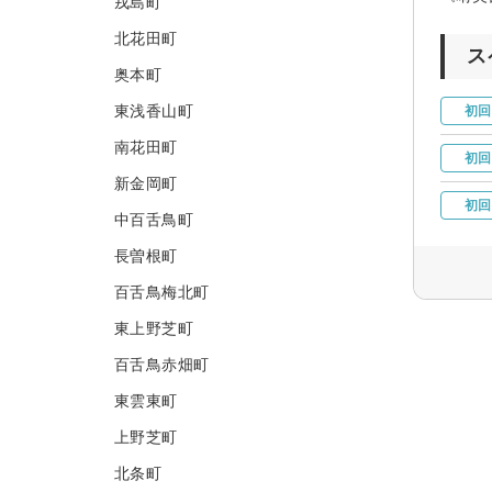
戎島町
北花田町
ス
奥本町
東浅香山町
初回
南花田町
初回
新金岡町
初回
中百舌鳥町
長曽根町
百舌鳥梅北町
東上野芝町
百舌鳥赤畑町
東雲東町
上野芝町
北条町