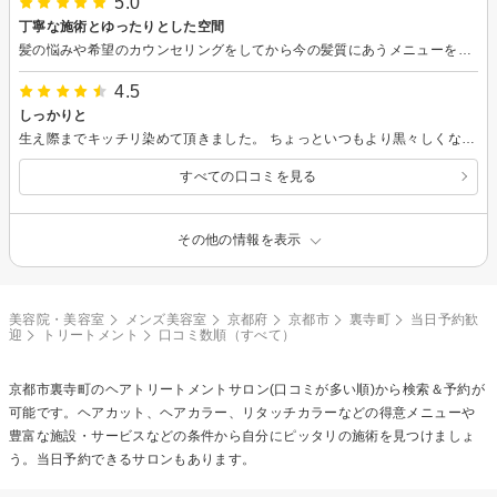
5.0
丁寧な施術とゆったりとした空間
髪の悩みや希望のカウンセリングをしてから今の髪質にあうメニューを提案して頂き、時間をかけて丁寧に、とてもきれいで可愛く仕上げていただけました。 髪の荒れがひどく傷んだロングでしたが、トリートメント入りの縮毛剤にしていただき、カットも不揃いで困っていたところを綺麗に整えて頂きました。さらさらで綺麗なストレートになって嬉しいです。 とても満足のいく仕上がりです。
4.5
しっかりと
生え際までキッチリ染めて頂きました。 ちょっといつもより黒々しくなっていましたが、サラサラ艶髪で満足です。 ありがとうございます。
すべての口コミを見る
その他の情報を表示
美容院・美容室
メンズ美容室
京都府
京都市
裏寺町
当日予約歓
迎
トリートメント
口コミ数順（すべて）
京都市裏寺町の
ヘアトリートメント
サロン(口コミが多い順)から検索＆予約が
可能です。ヘアカット、ヘアカラー、リタッチカラーなどの得意メニューや
豊富な施設・サービスなどの条件から自分にピッタリの施術を見つけましょ
う。当日予約できるサロンもあります。