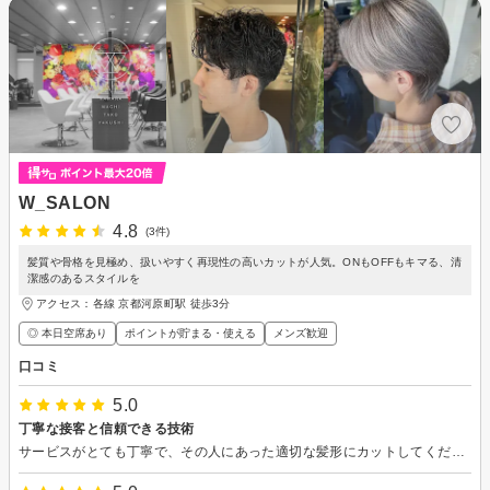
W_SALON
4.8
(3件)
髪質や骨格を見極め、扱いやすく再現性の高いカットが人気。ONもOFFもキマる、清
潔感のあるスタイルを
アクセス：各線 京都河原町駅 徒歩3分
◎ 本日空席あり
ポイントが貯まる・使える
メンズ歓迎
口コミ
5.0
丁寧な接客と信頼できる技術
サービスがとても丁寧で、その人にあった適切な髪形にカットしてくださり、かつ髪の手入れのアドバイスをいただきました。接客もとても親切かつあたたかく会話も楽しむことができました。また京都に来たら是非ご利用させていただきたいです。