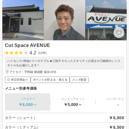
Cut Space AVENUE
4.2
(12件)
ハイセンス×時短×リーズナブル★三拍子そろったクオリティの高さが◎納得のいくス
タイルをお届けします！
アクセス：宇部線 岐波駅 徒歩10分
◎ 本日空席あり
ポイントが貯まる・使える
メンズ歓迎
メニュー別参考価格
ヘアカラー
メンズヘアカット
メンズヘアカラ
￥6,000～
￥5,000～
-
￥6,000
カラー（ショート）
￥6,500
カラー（ミディアム）