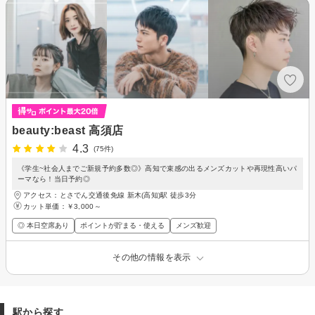
beauty:beast 高須店
4.3
(75件)
《学生~社会人までご新規予約多数◎》高知で束感の出るメンズカットや再現性高いパ
ーマなら！当日予約◎
アクセス：とさでん交通後免線 新木(高知)駅 徒歩3分
カット単価：
￥3,000～
◎ 本日空席あり
ポイントが貯まる・使える
メンズ歓迎
その他の情報を表示
駅から探す