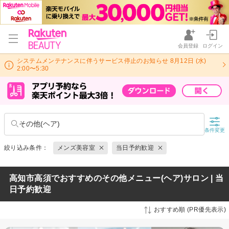
会員登録
ログイン
システムメンテナンスに伴うサービス停止のお知らせ 8月12日 (水)
2:00〜5:30
その他(ヘア)
条件変更
絞り込み条件：
メンズ美容室
当日予約歓迎
高知市高須でおすすめのその他メニュー(ヘア)サロン | 当
日予約歓迎
おすすめ順 (PR優先表示)