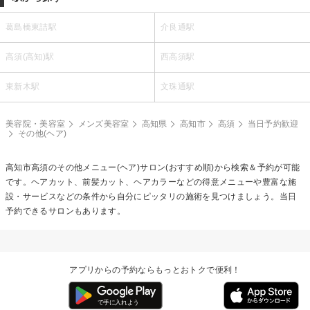
葛島橋東詰駅
介良通駅
高須(高知)駅
西高須駅
東新木駅
文珠通駅
美容院・美容室
メンズ美容室
高知県
高知市
高須
当日予約歓迎
その他(ヘア)
高知市高須の
その他メニュー(ヘア)
サロン(おすすめ順)から検索＆予約が可能
です。ヘアカット、前髪カット、ヘアカラーなどの得意メニューや豊富な施
設・サービスなどの条件から自分にピッタリの施術を見つけましょう。当日
予約できるサロンもあります。
アプリからの予約ならもっとおトクで便利！