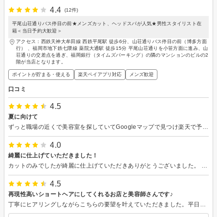
4.4
(12件)
平尾山荘通りバス停目の前★メンズカット、ヘッドスパが人気★男性スタイリスト在
籍＜当日予約大歓迎＞
アクセス：西鉄天神大牟田線 西鉄平尾駅 徒歩6分、山荘通りバス停目の前（博多方面
行） 、福岡市地下鉄七隈線 薬院大通駅 徒歩15分 平尾山荘通りを小笹方面に進み、山
荘通りの交差点を過ぎ、福岡銀行（タイムズパーキング）の隣のマンションのビルの2
階が当店となります。
ポイントが貯まる・使える
楽天ペイアプリ対応
メンズ歓迎
口コミ
4.5
夏に向けて
ずっと職場の近くで美容室を探していてGoogleマップで見つけ楽天で予約しました。残ったパーマをいかしてとても素敵な髪型にしていただきました！頭皮の悩みがありましたがカラーも気を遣って下さって嬉しかったです。次に行くのがまた楽しみです。
4.0
綺麗に仕上げていただきました！
カットのみでしたが綺麗に仕上げていただきありがとうございました。 希望どおりの髪型になり満足しております。
4.5
再現性高いショートヘアにしてくれるお店と美容師さんです♪
丁寧にヒアリングしながらこちらの要望を叶えていただきました。平日の夕方にも予約できるのがますますありがたいです！ようやく行きつけにしたい美容室を見つけました。扱いやすいショートにしてほしい方に特におすすめです◎