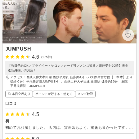
JUMPUSH
4.6
(175件)
【当日予約OK／プライベートサロン／カード可／メンズ歓迎／最終受付20時】表参
道出身揃いのお店！
アクセス：西鉄天神大牟田線 西鉄平尾駅 徒歩約4分（バス停高宮方面【一本木】より
徒歩０分）平尾美容院JUMPUSH 、西鉄天神大牟田線 薬院駅 徒歩約10分 薬院
平尾美容院 JUMPUSH
◎ 本日空席あり
ポイントが貯まる・使える
メンズ歓迎
口コミ
4.5
初
初めてお邪魔しました。 店内は、雰囲気もよく、施術も良かったです。シャンプーは本当に気持ち良く、またお邪魔したいです。