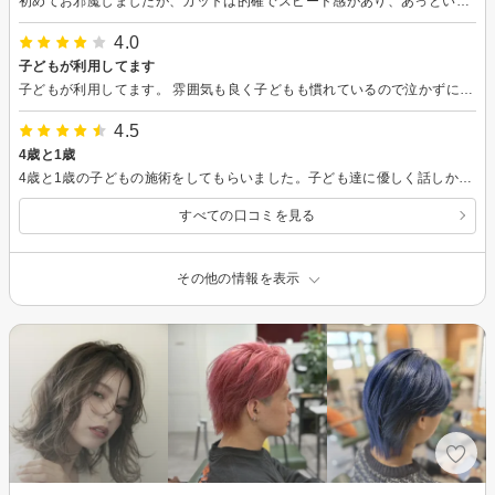
初めてお邪魔しましたが、カットは的確でスピード感があり、あっという間に仕上がった印象ですね。 ヘッドスパもやってもらいましたが、何しろ爽快感100%。またやりたいです。 手際の良さに時間が半分ぐらいの体感で、十分リラックスできました。
4.0
子どもが利用してます
子どもが利用してます。 雰囲気も良く子どもも慣れているので泣かずに施術できる事がうれしいです。 兄弟がいても遊び場があるので助かります。 ただ、値段が少し高いなと思いました。
4.5
4歳と1歳
4歳と1歳の子どもの施術をしてもらいました。子ども達に優しく話しかけてくださり1歳の子が泣いても嫌がらず接して下さりました。 また次回もお願いしたいですり
すべての口コミを見る
その他の情報を表示