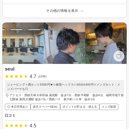
その他の情報を表示
seul
4.7
(15件)
シェービング＋眉カット3500円★☆個室ヘッドスパ40分4400円☆メンズカット・メ
ンズパーマも◎
アクセス：西鉄天神大牟田線 薬院駅 徒歩7分・西鉄平尾駅 徒歩9分、福岡市地下鉄
七隈線 薬院大通駅 徒歩7分／西鉄バス 新川町バス停 徒歩1分
◎ 本日空席あり
楽天スーパーDEAL
ポイントが貯まる・使える
メンズ歓迎
口コミ
4.5