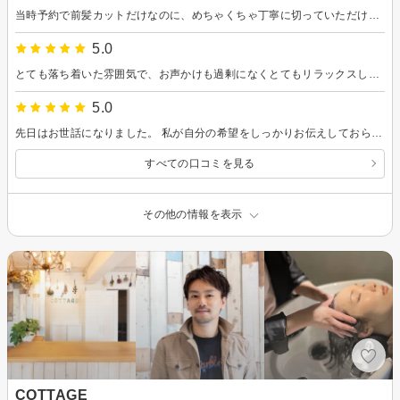
当時予約で前髪カットだけなのに、めちゃくちゃ丁寧に切っていただけました。 しかも冷たいお茶まで出していただいて！暑かったので、とてもうれしかったです。 ありがとうございました！
5.0
とても落ち着いた雰囲気で、お声かけも過剰になくとてもリラックスして過ごすことができました。もちろん仕上がりも満足です。またお伺いします。ありがとうございました。
5.0
先日はお世話になりました。 私が自分の希望をしっかりお伝えしておらず二度手間なご依頼をしてしまったのですが、心よく対応して頂きました。 技術もサービスもしっかりされているお店です。 また次回も宜しくお願い致します。
すべての口コミを見る
その他の情報を表示
COTTAGE