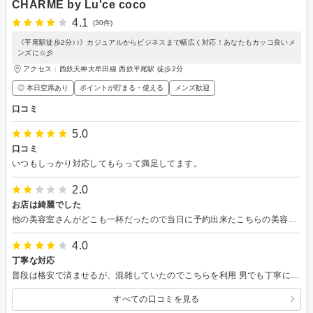
CHARME by Lu'ce coco
4.1
(30件)
《平尾駅徒歩2分♪♪》カジュアルからビジネスまで幅広く対応！あなたもカッコ良いメ
ンズに☆彡
アクセス：西鉄天神大牟田線 西鉄平尾駅 徒歩2分
◎ 本日空席あり
ポイントが貯まる・使える
メンズ歓迎
口コミ
5.0
口コミ
いつもしっかり対応してもらって満足してます。
2.0
お店は綺麗でした
他の美容室さんがどこも一杯だったので当日に予約出来たこちらの美容室さんへ。最近白髪も増えて来たので白髪染めと理想の髪型をネットで探して美容師さんに見せてこんな感じにしてくださいとお願いしました。（ちなみにモヒカン寄りの髪型でした。）先に染髪をやってもらい散髪へ。サイドをバリカンで刈って貰った時点で見せた写真と高さが全然違ってましたが後で調整するのかな？素人が口出しするものでも無いなとお任せしました。そのまま全体的にすいて貰ったり待つ事15分弱、見せた写真と180度違う髪型になってました。モヒカンをお願いしたのにおかっぱ（昔の孫悟飯みたいな）に。怒り心頭でしたが文句を言う気力もなくトラブルも面倒なのでそのまま退店しました。帰り道に髪型が気になって確認したらもみあげや前髪の生え際に染料が付いたままでかぶり物みたいに。色々恥ずかしくて即帰宅しました。技術不足なのかコミュニケーション不足なのか嫌がらせなのか知りませんが二度と行きません。お店は綺麗でコーヒーも美味しかったですが生涯一最低の美容室さんでした。
4.0
丁寧な対応
普段は格安で済ませるが、混雑していたのでこちらを利用 男でも丁寧に対応してくれました あまり注文はつけなかったですが、満足のいく仕上がりでした 駅近で行きやすく男性でもおすすめ 駐車場は無く、近くのパーキング 提携があるかはわかりません
すべての口コミを見る