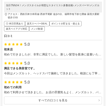
当日予約OK！メンズスタイルが得意なスタイリスト多数在籍♪メンズパーマ/メンズカ
ット
アクセス：西鉄天神大牟田線 西鉄平尾駅 徒歩5分、福岡市地下鉄七隈線 薬院大通駅
徒歩13分
◎ 本日空席あり
楽天スーパーDEAL
ポイントが貯まる・使える
楽天ペイアプリ対応
メンズ歓迎
口コミ
5.0
初来店
初めて行きましたが、非常に満足でした。 新しい髪型を親身に提案いただいて、丁寧で、技術も良く、雰囲気も良かったです。 次回も利用したいと思います。
5.0
満足できる美容室です。
今回はメンズカット、ヘッドスパで施術して頂きました。相談にも丁寧にお答え頂きました。 大変満足致しました。 次回も利用させて頂来たいと思います。 ありがとうございました。
5.0
初めての利用
初めて利用させて頂きました。 お店の雰囲気もよく、メンズカット、パーマでしたが、思い通りに仕上げて 頂きました。 次回も利用したいと思いました。
すべての口コミを見る