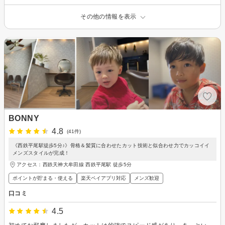
その他の情報を表示
BONNY
4.8
(41件)
《西鉄平尾駅徒歩5分♪》骨格＆髪質に合わせたカット技術と似合わせ力でカッコイイ
メンズスタイルが完成！
アクセス：西鉄天神大牟田線 西鉄平尾駅 徒歩5分
ポイントが貯まる・使える
楽天ペイアプリ対応
メンズ歓迎
口コミ
4.5