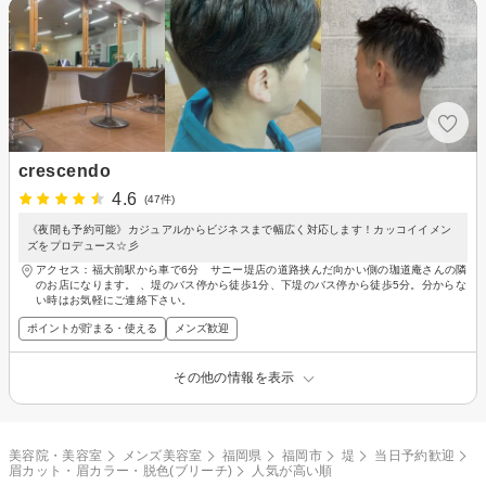
crescendo
4.6
(47件)
《夜間も予約可能》カジュアルからビジネスまで幅広く対応します！カッコイイメン
ズをプロデュース☆彡
アクセス：福大前駅から車で6分 サニー堤店の道路挟んだ向かい側の珈道庵さんの隣
のお店になります。 、堤のバス停から徒歩1分、下堤のバス停から徒歩5分。分からな
い時はお気軽にご連絡下さい。
ポイントが貯まる・使える
メンズ歓迎
その他の情報を表示
美容院・美容室
メンズ美容室
福岡県
福岡市
堤
当日予約歓迎
眉カット・眉カラー・脱色(ブリーチ)
人気が高い順