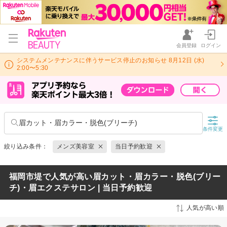
会員登録
ログイン
システムメンテナンスに伴うサービス停止のお知らせ 8月12日 (水)
2:00〜5:30
眉カット・眉カラー・脱色(ブリーチ)
条件変更
絞り込み条件：
メンズ美容室
当日予約歓迎
福岡市堤で人気が高い眉カット・眉カラー・脱色(ブリー
チ)・眉エクステサロン | 当日予約歓迎
人気が高い順